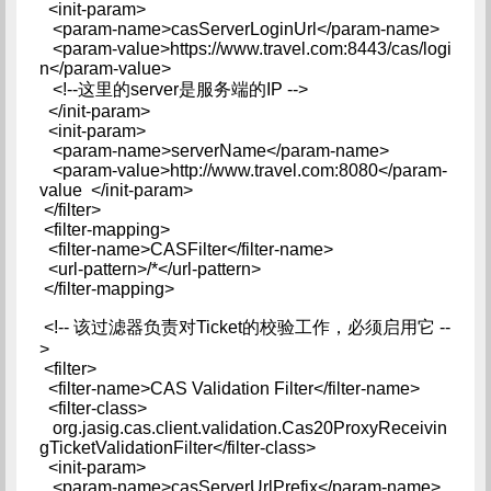
<init-param>
<param-name>casServerLoginUrl</param-name>
<param-value>https://www.travel.com:8443/cas/logi
n</param-value>
<!--这里的server是服务端的IP -->
</init-param>
<init-param>
<param-name>serverName</param-name>
<param-value>http://www.travel.com:8080</param-
value </init-param>
</filter>
<filter-mapping>
<filter-name>CASFilter</filter-name>
<url-pattern>/*</url-pattern>
</filter-mapping>
<!-- 该过滤器负责对Ticket的校验工作，必须启用它 --
>
<filter>
<filter-name>CAS Validation Filter</filter-name>
<filter-class>
org.jasig.cas.client.validation.Cas20ProxyReceivin
gTicketValidationFilter</filter-class>
<init-param>
<param-name>casServerUrlPrefix</param-name>