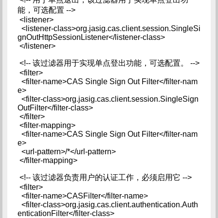
能，可选配置 -->
<listener>
<listener-class>org.jasig.cas.client.session.SingleSi
gnOutHttpSessionListener</listener-class>
</listener>
<!-- 该过滤器用于实现单点登出功能，可选配置。 -->
<filter>
<filter-name>CAS Single Sign Out Filter</filter-nam
e>
<filter-class>org.jasig.cas.client.session.SingleSign
OutFilter</filter-class>
</filter>
<filter-mapping>
<filter-name>CAS Single Sign Out Filter</filter-nam
e>
<url-pattern>/*</url-pattern>
</filter-mapping>
<!-- 该过滤器负责用户的认证工作，必须启用它 -->
<filter>
<filter-name>CASFilter</filter-name>
<filter-class>org.jasig.cas.client.authentication.Auth
enticationFilter</filter-class>