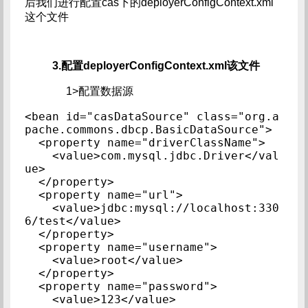
后我们进行配置cas下的deployerConfigContext.xml
这个文件
3.配置deployerConfigContext.xml该文件
1>配置数据源
<bean id="casDataSource" class="org.a
pache.commons.dbcp.BasicDataSource">

  <property name="driverClassName">

    <value>com.mysql.jdbc.Driver</val
ue>

  </property>

  <property name="url">

    <value>jdbc:mysql://localhost:330
6/test</value>

  </property>

  <property name="username">

    <value>root</value>

  </property>

  <property name="password">

    <value>123</value>
