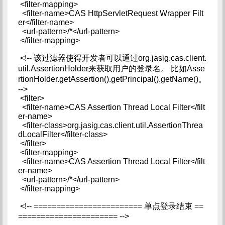
<filter-mapping>
<filter-name>CAS HttpServletRequest Wrapper Filt
er</filter-name>
<url-pattern>/*</url-pattern>
</filter-mapping>
<!-- 该过滤器使得开发者可以通过org.jasig.cas.client.
util.AssertionHolder来获取用户的登录名。 比如Asse
rtionHolder.getAssertion().getPrincipal().getName()。
-->
<filter>
<filter-name>CAS Assertion Thread Local Filter</filt
er-name>
<filter-class>org.jasig.cas.client.util.AssertionThrea
dLocalFilter</filter-class>
</filter>
<filter-mapping>
<filter-name>CAS Assertion Thread Local Filter</filt
er-name>
<url-pattern>/*</url-pattern>
</filter-mapping>
<!-- ======================== 单点登录结束 ==
====================== -->