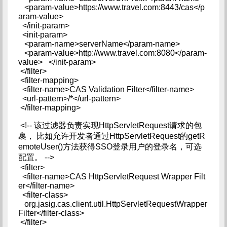
<param-value>https://www.travel.com:8443/cas</p
aram-value>
</init-param>
<init-param>
<param-name>serverName</param-name>
<param-value>http://www.travel.com:8080</param-
value> </init-param>
</filter>
<filter-mapping>
<filter-name>CAS Validation Filter</filter-name>
<url-pattern>/*</url-pattern>
</filter-mapping>
<!-- 该过滤器负责实现HttpServletRequest请求的包
裹， 比如允许开发者通过HttpServletRequest的getR
emoteUser()方法获得SSO登录用户的登录名，可选
配置。 -->
<filter>
<filter-name>CAS HttpServletRequest Wrapper Filt
er</filter-name>
<filter-class>
org.jasig.cas.client.util.HttpServletRequestWrapper
Filter</filter-class>
</filter>