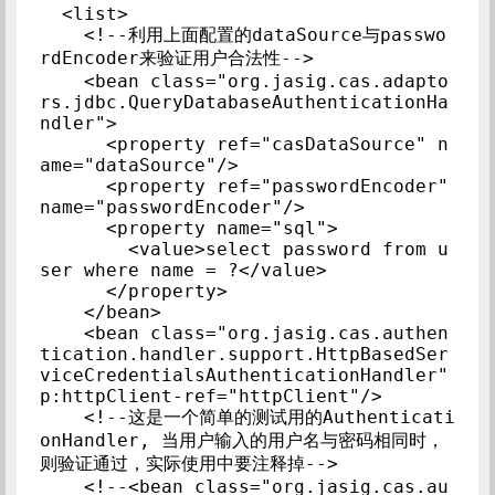
  <list>

    <!--利用上面配置的dataSource与passwo
rdEncoder来验证用户合法性-->

    <bean class="org.jasig.cas.adapto
rs.jdbc.QueryDatabaseAuthenticationHa
ndler">

      <property ref="casDataSource" n
ame="dataSource"/>

      <property ref="passwordEncoder" 
name="passwordEncoder"/>

      <property name="sql">

        <value>select password from u
ser where name = ?</value>

      </property>

    </bean>

    <bean class="org.jasig.cas.authen
tication.handler.support.HttpBasedSer
viceCredentialsAuthenticationHandler" 
p:httpClient-ref="httpClient"/>

    <!--这是一个简单的测试用的Authenticati
onHandler, 当用户输入的用户名与密码相同时，
则验证通过，实际使用中要注释掉-->

    <!--<bean class="org.jasig.cas.au