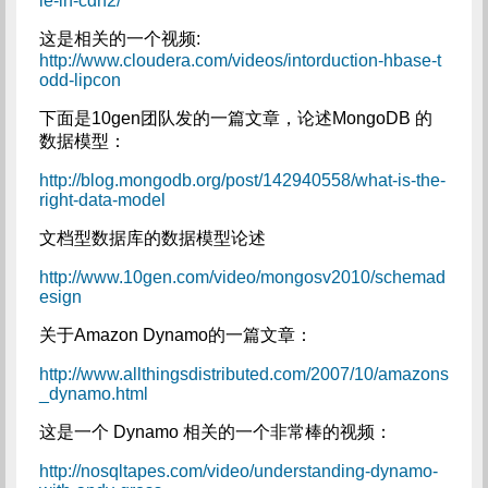
le-in-cdh2/
这是相关的一个视频:
http://www.cloudera.com/videos/intorduction-hbase-t
odd-lipcon
下面是10gen团队发的一篇文章，论述MongoDB 的
数据模型：
http://blog.mongodb.org/post/142940558/what-is-the-
right-data-model
文档型数据库的数据模型论述
http://www.10gen.com/video/mongosv2010/schemad
esign
关于Amazon Dynamo的一篇文章：
http://www.allthingsdistributed.com/2007/10/amazons
_dynamo.html
这是一个 Dynamo 相关的一个非常棒的视频：
http://nosqltapes.com/video/understanding-dynamo-