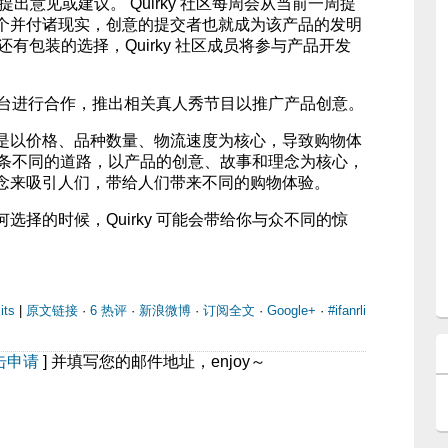
提出意见或建议。 Quirky 社区每周会从当前一周提
个并付诸现实，创意的提交者也就成为该产品的发明
 还有包装的选择，Quirky 社区成员将参与产品开发
和电视台进行合作，推出相关真人秀节目以推广产品创意。
是以价格、品种数量、物流速度为核心，导致购物体
走了一条不同的道路，以产品的创意、故事和理念为核心，
念来吸引人们，带给人们带来不同的购物体验。
选择的时候，Quirky 可能会带给你与众不同的惊
its
|
原文链接
·
6 热评
·
新浪微博
·
订阅全文
·
Google+
·
#ifanrli
击申请
] 并填写您的邮件地址，enjoy～