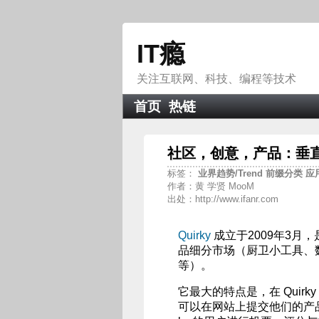
IT瘾
关注互联网、科技、编程等技术
首页
热链
社区，创意，产品：垂直电
标签：
业界趋势/Trend
前缀分类
应
作者：黄 学贤 MooM
出处：http://www.ifanr.com
Quirky
成立于2009年3
品细分市场（厨卫小工具、
等）。
它最大的特点是，在 Quirk
可以在网站上提交他们的产品