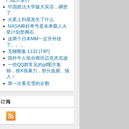
门线天使们
中国政法大学版大实话，碉堡
了
火星上到底发生了什么
NASA称好奇号是未来载人火
星计划垫脚石
这两个日本MM一定开外挂
了。。。
无聊图集 1132 [74P]
国外牛人组合模仿迈克杰克逊
一些QQ群常见的gif图片集
锦，很X很暴力，部分血腥。慎
入！
第一次看见雪的企鹅
订阅