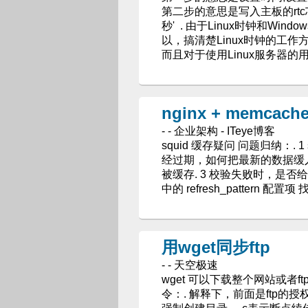
第二步的意思是写入主板的rtc芯片.. . su
秒' . 由于Linux时钟和W
以，搞清楚Linux时钟的工作
而且对于使用Linux服务器的
nginx + memcach
- - 企业架构 - ITeye博客
squid 缓存疑问 问题归纳：
经过期，如何把最新的数据缓入s
被缓存. 3 校验失败时，是否给
中的 refresh_pattern 配置项
用wget同步ftp
- - 天空极速
wget 可以下载整个网站或者f
令：. 解释下，前面是ftp的授