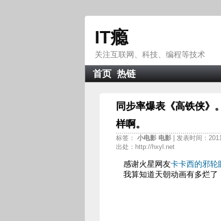
IT瘾
关注互联网、科技、编程等技术
首页
热链
同步率爆表《高铁侠》。
样啊。
标签：
小电影
电影
| 发表时间：2011-
出处：http://hxyl.net
感谢火星网友
卡卡西的邪轮
我算知道天朝动画有多烂了