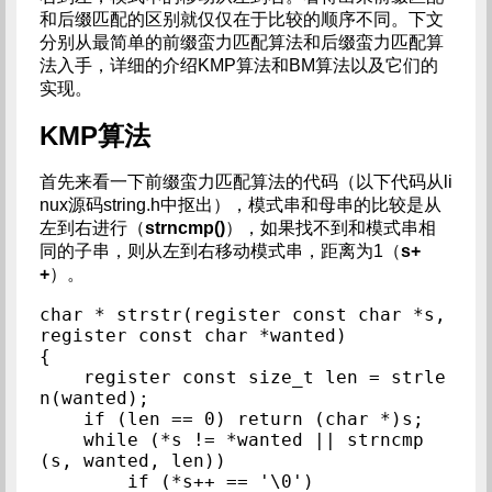
和后缀匹配的区别就仅仅在于比较的顺序不同。下文
分别从最简单的前缀蛮力匹配算法和后缀蛮力匹配算
法入手，详细的介绍KMP算法和BM算法以及它们的
实现。
KMP算法
首先来看一下前缀蛮力匹配算法的代码（以下代码从li
nux源码string.h中抠出），模式串和母串的比较是从
左到右进行（
strncmp()
），如果找不到和模式串相
同的子串，则从左到右移动模式串，距离为1（
s+
+
）。
char * strstr(register const char *s, 
register const char *wanted)

{

    register const size_t len = strle
n(wanted);

    if (len == 0) return (char *)s;

    while (*s != *wanted || strncmp
(s, wanted, len))

        if (*s++ == '\0')
