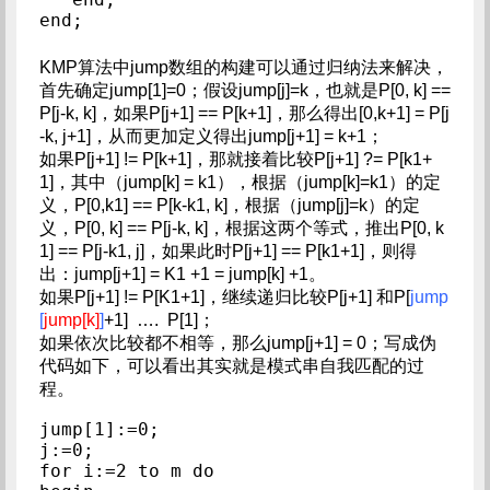
KMP算法中jump数组的构建可以通过归纳法来解决，
首先确定jump[1]=0；假设jump[j]=k，也就是P[0, k] ==
P[j-k, k]，如果P[j+1] == P[k+1]，那么得出[0,k+1] = P[j
-k, j+1]，从而更加定义得出jump[j+1] = k+1；
如果P[j+1] != P[k+1]，那就接着比较P[j+1] ?= P[k1+
1]，其中（jump[k] = k1），根据（jump[k]=k1）的定
义，P[0,k1] == P[k-k1, k]，根据（jump[j]=k）的定
义，P[0, k] == P[j-k, k]，根据这两个等式，推出P[0, k
1] == P[j-k1, j]，如果此时P[j+1] == P[k1+1]，则得
出：jump[j+1] = K1 +1 = jump[k] +1。
如果P[j+1] != P[K1+1]，继续递归比较P[j+1] 和P[
jump
[
jump[k
]
]
+1] …. P[1]；
如果依次比较都不相等，那么jump[j+1] = 0；写成伪
代码如下，可以看出其实就是模式串自我匹配的过
程。
jump[1]:=0;

j:=0;

for i:=2 to m do
