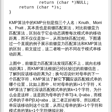
            return (char *)NULL;

    return (char *)s;

KMP算法中的KMP分别是指三个人名：Knuth、Morri
s、Pratt，其本质也是前缀匹配算法，对比前缀蛮力
匹配算法，区别在于它会动态调整每次模式串的移动
距离，而不仅仅是加一，从而加快匹配过程。下图通
过一个直观的例子展示前缀蛮力匹配算法和KMP算法
的区别，前文提过，这二者唯一的不同在于模式串移
动距离。
上图中，前缀蛮力匹配算法发现匹配不上，就向右移
动距离1，而KMP算法根据已经比较过的前缀信息，
了解到应该移动距离为2；换句话说针对母串的下一
个匹配字符，KMP算法了解它
下回
应该匹配模式串的
哪个位置，比如上图中，针对母串的第i+1个字符，K
MP算法了解它应该匹配模式串的第k+1个字符。为什
么会是这样，这是因为母串的子串T[i-k, i]=aba，而模
式串的子串P[0,k]=aba，这二者正好相等。所以模式
串应该移动到这个位置，从而让母串的第i+1个字符和
模式串的第k+1个字符继续比较。