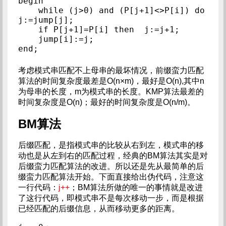
begin

    while (j>0) and (P[j+1]<>P[i]) do 
j:=jump[j];

    if P[j+1]=P[i] then  j:=j+1;

    jump[i]:=j;

考虑模式串匹配不上母串的最坏情况，前缀蛮力匹配
算法的时间复杂度最差是O(n×m)，最好是O(n),其中n
为母串的长度，m为模式串的长度。KMP算法最差的
时间复杂度是O(n)；最好的时间复杂度是O(n/m)。
BM算法
后缀匹配，是指模式串的比较从右到左，模式串的移
动也是从左到右的匹配过程，经典的BM算法其实是对
后缀蛮力匹配算法的改进。所以还是先从最简单的后
缀蛮力匹配算法开始。下面直接给出伪代码，注意这
一行代码：
j++
；BM算法所做的唯一的事情就是改进
了这行代码，即模式串不是每次移动一步，而是根据
已经匹配的后缀信息，从而移动更多的距离。