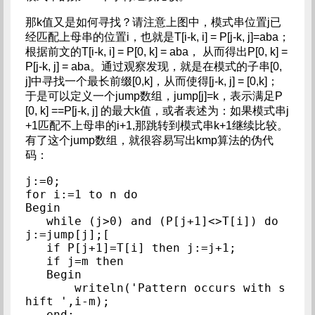
那k值又是如何寻找？请注意上图中，模式串位置j已
经匹配上母串的位置i，也就是T[i-k, i] = P[j-k, j]=aba；
根据前文的T[i-k, i] = P[0, k] = aba， 从而得出P[0, k] =
P[j-k, j] = aba。通过观察发现，就是在模式的子串[0,
j]中寻找一个最长前缀[0,k]，从而使得[j-k, j] = [0,k]；
于是可以定义一个jump数组，jump[j]=k，表示满足P
[0, k] ==P[j-k, j] 的最大k值，或者表述为：如果模式串j
+1匹配不上母串的i+1,那跳转到模式串k+1继续比较。
有了这个jump数组，就很容易写出kmp算法的伪代
码：
j:=0;

for i:=1 to n do

Begin

   while (j>0) and (P[j+1]<>T[i]) do 
j:=jump[j];[

   if P[j+1]=T[i] then j:=j+1;

   if j=m then

   Begin

       writeln('Pattern occurs with s
hift ',i-m);

   end;
