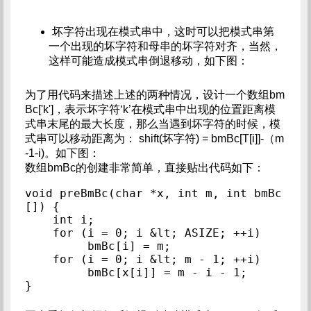
坏字符出现在模式串中，这时可以把模式串第
一个出现的坏字符和母串的坏字符对齐，当然，
这样可能造成模式串倒退移动，如下图：
为了用代码来描述上述的两种情况，设计一个数组bm
Bc['k']，表示坏字符‘k’在模式串中出现的位置距离模
式串末尾的最大长度，那么当遇到坏字符的时候，模
式串可以移动距离为： shift(坏字符) = bmBc[T[i]]-（m
-1-i)。如下图：
数组bmBc的创建非常简单，直接贴出代码如下：
void preBmBc(char *x, int m, int bmBc
[]) {

    int i;

    for (i = 0; i &lt; ASIZE; ++i)

         bmBc[i] = m;

    for (i = 0; i &lt; m - 1; ++i)

         bmBc[x[i]] = m - i - 1;
