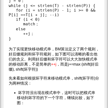
j = 0；

while (j <= strlen(T) - strlen(P)) {

   for (i = strlen(P) - 1; i >= 0 && 
P[i] ==T[i + j]; --i)

   if (i < 0)

      match；

   else

      ++j；

为了实现更快移动模式串，BM算法定义了两个规则，
好后缀规则和坏字符规则，如下图可以清晰的看出他
们的含义。利用好后缀和坏字符可以大大加快模式串
的移动距离，不是简单的
++j
，而是j+=max (shift(好后
缀), shift(坏字符))
先来看如何根据坏字符来移动模式串，shift(坏字符)分
为两种情况：
坏字符没出现在模式串中，这时可以把模式串
移动到坏字符的下一个字符，继续比较，如下
图：