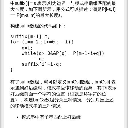
中suffix[i] = s 表示以i为边界，与模式串后缀匹配的最
大长度，如下图所示，用公式可以描述：满足P[i-s, i]
== P[m-s, m]的最大长度s。
构建suffix数组的代码如下：
suffix[m-1]=m;

for (i=m-2；i>=0；--i){

    q=i;

    while(q>=0&&P[q]==P[m-1-i+q])

        --q;

    suffix[i]=i-q;

有了suffix数组，就可以定义bmGs[]数组，bmGs[i] 表
示遇到好后缀时，模式串应该移动的距离，其中i表示
好后缀前面一个字符的位置（也就是坏字符的位
置），构建bmGs数组分为三种情况，分别对应上述
的移动模式串的三种情况
模式串中有子串匹配上好后缀