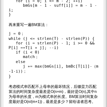
   for (i = 0; i <= m - 2; ++i)

      bmGs[m - 1 - suff[i]] = m - 1 - 
i;

再来重写一遍BM算法：
j = 0；

while (j <= strlen(T) - strlen(P)) {

   for (i = strlen(P) - 1; i >= 0 && 
P[i] ==T[i + j]; --i)

   if (i < 0)

      match；

   else

      j += max(bmGs[i], bmBc[T[i]]-（m
-1-i))；

考虑模式串匹配不上母串的最坏情况，后缀蛮力匹配
算法的时间复杂度最差是O(n×m)，最好是O(n),其中n
为母串的长度，m为模式串的长度。BM算法时间复杂
度最好是O(n/(m+1))，最差是多少？留给读者思考。