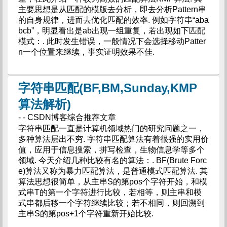
主要思想是从匹配的模版去分析，即去分析Pattern串
的自身规律，进而去优化匹配的效率. 例如字符串“aba
bcb”，明显看出是ab出现一组重复，若出现如下匹配
模式：. 此时发生错误，一般情况下会选择移动Patter
n一个位置来继续，事实证明效果不佳.
字符串匹配(BF,BM,Sunday,KMP
算法解析)
- - CSDN博客综合推荐文章
字符串匹配一直是计算机领域热门的研究问题之一，
多种算法层出不穷. 字符串匹配算法有着很强的实用价
值，应用于信息搜索，拼写检查，生物信息学等多个
领域. 今天介绍几种比较有名的算法：. BF(Brute Forc
e)算法又称为暴力匹配算法，是普通模式匹配算法. 其
算法思想很简单，从主串S的第pos个字符开始，和模
式串T的第一个字符进行比较，若相等，则主串和模
式串都后移一个字符继续比较；若不相同，则回溯到
主串S的第pos+1个字符重新开始比较.