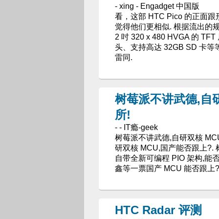
- xing - Engadget 中国版
看，这部 HTC Pico 的正面跟
觉得他们更相似. 根据流出的规格表，
2 吋 320 x 480 HVGA 的 
头、支持高达 32GB SD 卡等
雷同.
树莓派不讲武德,自研双
所!
- - IT瘾-geek
树莓派不讲武德,自研双核 MCU P
研双核 MCU,国产能否跟上?. 树莓
自带全新可编程 PIO 架构,能否
鑫等一票国产 MCU 能否跟上?
HTC Radar 评测