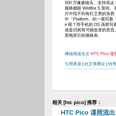
500 万像素镜头、支持高达 
规格都跟 Wildfire S 
片中找不到有灯之类的东西
中「Platform」的一项写着「
e 呢？而手机的 OS 虽然写
就是仍然有可能改变的意思
里饱览它的规格表。
继续阅读全文
HTC Pic
引用来源
|
此文章网址
|
转
相关 [htc pico] 推荐：
HTC Pico 谍