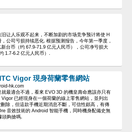
测依旧让人乐观不起来，不断加剧的市场竞争预计将使 H
滑，公司亏损持续恶化. 根据预测报告，今年第一季度，
0 亿新台币（约 67.9-71.9 亿元人民币），公司净亏损大
 1.7-6.2 亿元人民币）.
TC Vigor 現身荷蘭零售網站
roid-hk.com
皇就最適合不過，看來 EVO 3D 的機皇壽命應該亦只有
 Vigor 已經現身在一個荷蘭的線上零售網站，並列出
已被刪除，但這款手機近期消息不斷，可信性頗高，有傳
r. Dre 音效技術的 Android 智能手機，同時機身配備史無
噱頭夠搶嗎.