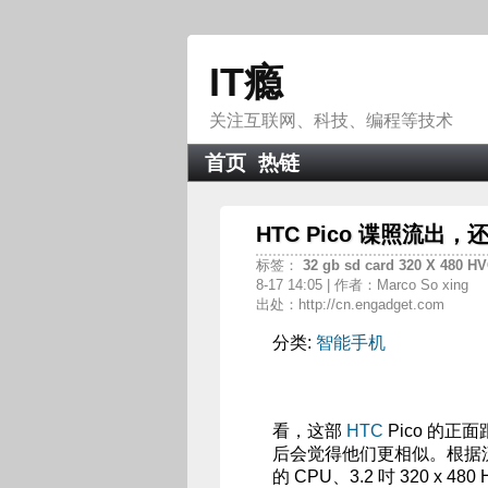
IT瘾
关注互联网、科技、编程等技术
首页
热链
HTC Pico 谍照流
标签：
32
gb
sd
card
320
X
480
H
8-17 14:05 | 作者：Marco So xing
出处：http://cn.engadget.com
分类:
智能手机
看，这部
HTC
Pico 的正
后会觉得他们更相似。根据流出的
的 CPU、3.2 吋 320 x 4