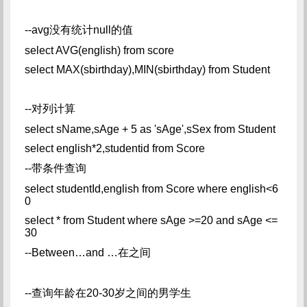
--avg没有统计null的值
select AVG(english) from score
select MAX(sbirthday),MIN(sbirthday) from Student
--对列计算
select sName,sAge + 5 as 'sAge',sSex from Student
select english*2,studentid from Score
--带条件查询
select studentId,english from Score where english<6
0
select * from Student where sAge >=20 and sAge <=
30
--Between…and …在之间
--查询年龄在20-30岁之间的男学生