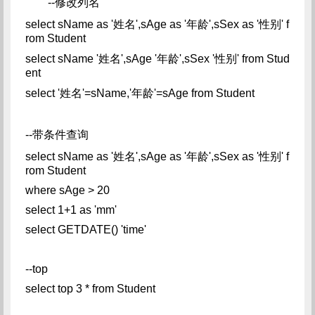
--修改列名
select sName as '姓名',sAge as '年龄',sSex as '性别' f
rom Student
select sName '姓名',sAge '年龄',sSex '性别' from Stud
ent
select '姓名'=sName,'年龄'=sAge from Student
--带条件查询
select sName as '姓名',sAge as '年龄',sSex as '性别' f
rom Student
where sAge > 20
select 1+1 as 'mm'
select GETDATE() 'time'
--top
select top 3 * from Student