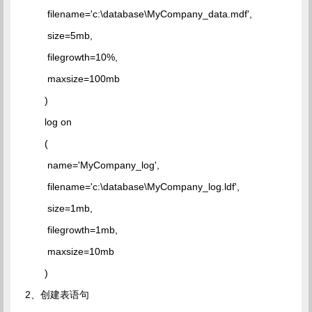
filename='c:\database\MyCompany_data.mdf',
size=5mb,
filegrowth=10%,
maxsize=100mb
)
log on
(
name='MyCompany_log',
filename='c:\database\MyCompany_log.ldf',
size=1mb,
filegrowth=1mb,
maxsize=10mb
)
2、创建表语句