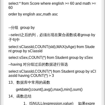
select * from Score where english >= 60 and math >=
60
order by english asc,math asc
--分组 group by
--select之后的列，必须出现在聚合函数或者group by
子句中
select sClassId,COUNT(sId),MAX(sAge) from Stude
nt group by sClassId
select sSex,COUNT(*) from Student group by sSex
--having 对分组过后的数据进行筛选
select sClassId,COUNT(*) from Student group by sCl
assId having COUNT(*) > 3
13、数据库中常用的函数
getdate();count(),avg(),max(),min(),sum()
14、函数总结
1、ISNULL(expression,value) 如果expre