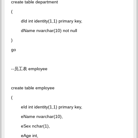
create table department
(
dId int identity(1,1) primary key,
dName nvarchar(10) not null
)
go
--员工表 employee
create table employee
(
eId int identity(1,1) primary key,
eName nvarchar(10),
eSex nchar(1),
eAge int,