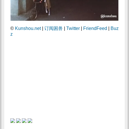
©
Kunshou.net
|
订阅困兽
|
Twitter
|
FriendFeed
|
Buz
z