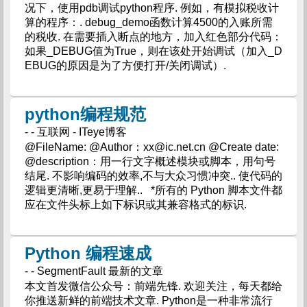
况下，使用pdb调试python程序. 例如，有模拟税收计
算的程序：. debug_demo函数计算4500的入账所需
的税收. 在需要插入断点的地方，加入红色部分代码：
如果_DEBUG值为True，则在该处开始调试（加入_D
EBUG的原因是为了方便打开/关闭调试）.
python编程规范
- - 互联网 - ITeye博客
@FileName: @Author：
xx@ic.net.cn
@Create date:
@description：用一行文字概述模块或脚本，用句号
结尾. 不影响编码的效率,不与大众习惯冲突.. 使代码的
逻辑更清晰,更易于理解.. *所有的 Python 脚本文件都
应在文件头标上如下标识或其兼容格式的标识.
Python 编程速成
- - SegmentFault 最新的文章
本文首发微信公众号：前端先锋. 欢迎关注，每天都给
你推送新鲜的前端技术文章. Python是一种非常流行