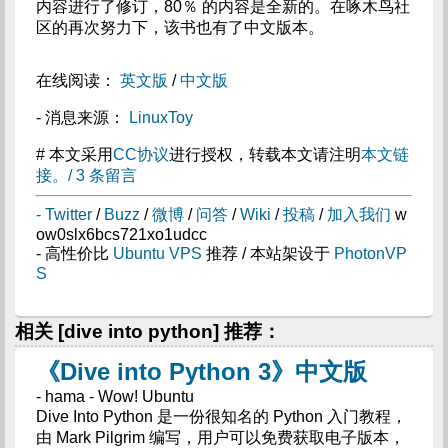
内容进行了修订，80％ 的内容是全新的。在啄木鸟社
区的再次努力下，该书也有了中文版本。
在线阅读：
英文版
/
中文版
- 消息来源：
LinuxToy
# 本文采用
CC协议
进行授权，转载本文请注明
本文链
接
。/ 3 条留言
-
Twitter
/
Buzz
/
微博
/
问答
/
Wiki
/
投稿
/
加入我们
w
ow0slx6bcs721xo1udcc
- 高性价比
Ubuntu VPS
推荐 / 本站架设于
PhotonVP
S
相关 [dive into python] 推荐：
《Dive into Python 3》中文版
- hama - Wow! Ubuntu
Dive Into Python 是一份很知名的 Python 入门教程，
由 Mark Pilgrim 编写，用户可以免费获取电子版本，