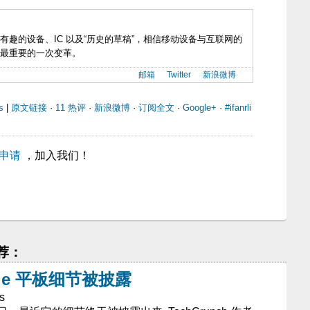
有趣的设备、IC 以及“历史的草稿”，相信移动设备与互联网的
最重要的一次变革。
邮箱
Twitter
新浪微博
s
|
原文链接
·
11 热评
·
新浪微博
·
订阅全文
·
Google+
·
#ifanrli
申请
，加入我们！
推荐：
dle 平板细节被披露
s