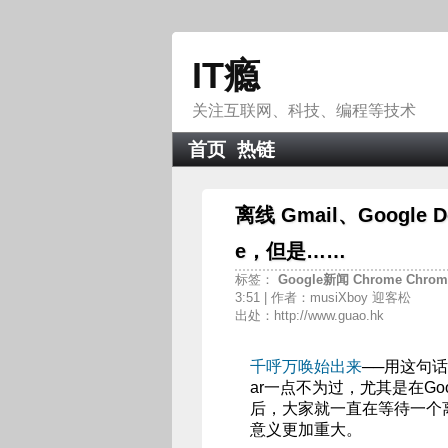
IT瘾
关注互联网、科技、编程等技术
首页
热链
离线 Gmail、Google D
e，但是……
标签：
Google新闻
Chrome
Chro
3:51 | 作者：musiXboy 迎客松
出处：http://www.guao.hk
千呼万唤始出来
──用这句话形容
ar一点不为过，尤其是在Goo
后，大家就一直在等待一个离
意义更加重大。