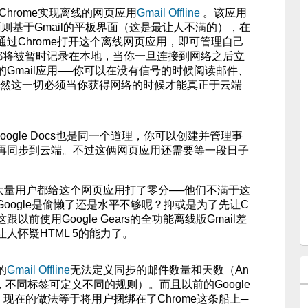
让Chrome实现离线的网页应用
Gmail Offline
。该应用
面则基于Gmail的平板界面（这是最让人不满的），在
过Chrome打开这个离线网页应用，即可管理自己
作都将被暂时记录在本地，当你一旦连接到网络之后立
Gmail应用──你可以在没有信号的时候阅读邮件、
当然这一切必须当你获得网络的时候才能真正于云端
ar和Google Docs也是同一个道理，你可以创建并管理事
再同步到云端。不过这俩网页应用还需要等一段日子
大量用户都给这个网页应用打了零分──他们不满于这
oogle是偷懒了还是水平不够呢？抑或是为了先让C
这跟以前使用Google Gears的全功能离线版Gmail差
人怀疑HTML 5的能力了。
的
Gmail Offline
无法定义同步的邮件数量和天数（An
以的，不同标签可定义不同的规则）。而且以前的Google
，现在的做法等于将用户捆绑在了Chrome这条船上─