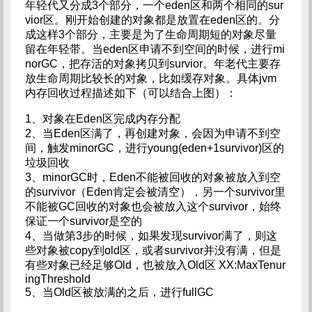
年轻代又分成3个部分，一个eden区和两个相同的sur
vior区。刚开始创建的对象都是放置在eden区的。分
成这样3个部分，主要是为了生命周期短的对象尽量
留在年轻带。当eden区申请不到空间的时候，进行mi
norGC，把存活的对象拷贝到survior。年老代主要存
放生命周期比较长的对象，比如缓存对象。具体jvm
内存回收过程描述如下（可以结合上图）：
1、对象在Eden区完成内存分配
2、当Eden区满了，再创建对象，会因为申请不到空
间，触发minorGC，进行young(eden+1survivor)区的
垃圾回收
3、minorGC时，Eden不能被回收的对象被放入到空
的survivor（Eden肯定会被清空），另一个survivor里
不能被GC回收的对象也会被放入这个survivor，始终
保证一个survivor是空的
4、当做第3步的时候，如果发现survivor满了，则这
些对象被copy到old区，或者survivor并没有满，但是
有些对象已经足够Old，也被放入Old区 XX:MaxTenur
ingThreshold
5、当Old区被放满的之后，进行fullGC