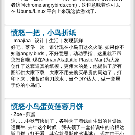
者访问chrome.angrybirds.com)，这也意味着你可以
在 Ubuntu/Linux 平台上来玩这款游戏了.
愤怒一把，小鸟折纸
- maajiaa - 设计｜生活｜发现新鲜
好吧，落俗一次，谁让现在小鸟们这么火呢. 如果你不
知道angry birds，不好意思，动动手指，这里就不帮
您扫盲啦. 现在Adrian Aka(Little Plastic Man)为大家
创作了这套逼真的纸模，更伟大的是，他提供了所有
图纸供大家下载，大家不用去购买昂贵的周边了，打
印下来，准备好剪刀胶水，当个DIY达人，做一套属
于你的小鸟们.
愤怒小鸟蛋黄莲蓉月饼
- Zoe - 煎蛋
这……中秋节快到了，各种为了圈钱而生出的月饼应
运而生. 去年这个时候，我去领了一盒传说中的哈根达
斯月饼（打开看，其实就是酥皮冰淇淋）. 现在由于小