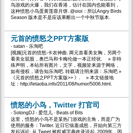
鸟游戏的火爆，我们在香港，估计在国内也能看到，
这种愤怒小鸟蛋黄莲蓉月饼. @oioi：所以Angry Birds
Season 版本是不是应该果断出一个中秋节版本.
元首的愤怒之PPT方案版
- satan - 乐淘吧
[视频]元首的愤怒-卡农神曲. 两元首看美女胸，另两个
看美女屁股，奥巴马和卡梅伦做一本正经状. » 非特
殊声明，本站所有图片，文字，视频皆来源于网络，
如有侵权，请告知乐淘吧. 转载请注明来源：乐淘吧 »
《元首的愤怒之PPT方案版>> 》. » 本文链接地
址：http://letaoba.info/2011/08/humor/5006.html.
愤怒的小鸟，Twitter 打官司
- SotongDJ - 爱范儿 · Beats of Bits
这里，愤怒的小鸟不是某热门游戏的主角，而是广为
使用的服务：Twitter. 近日它恼羞成怒，开始向第三方
发起诉讼. 从 Tweet 被权威字典收录说起. 2009年，因