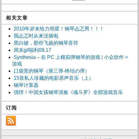
相关文章
2010年岁末给力明星！钢琴忐忑男！！！
我忐忑时从来没插电
黑白键，那些飞扬的钢琴音符
周末gif福利09.17
Synthesia – 在 PC 上模拟弹钢琴的游戏 | 小众软件 >
游戏
口袋里的钢琴（第三弹-终结の弹）
15首私人珍藏的电影原声音乐（上）
钢琴计算器
强悍！中国女孩钢琴演奏《魂斗罗》全部游戏音乐
订阅