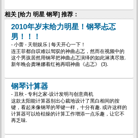
相关 [给力 明星 钢琴] 推荐：
2010年岁末给力明星！钢琴忐忑
男！！！
- 小蕾 - 天朝娱乐 | 每天开心一下！
连王菲都自叹难以驾驭的神曲忐忑，然而在视频中的
这个男孩居然用钢琴把神曲忐忑演绎的如此淋漓尽致.
新年晚会龚琳娜着红袍再唱神曲《忐忑》 (3).
钢琴计算器
- 丑秋 - 专利之家-设计发明与创意商机
这款太阳能计算器别出心裁地设计了黑白相间的按
键，看起来像钢琴的琴键一样，十分有趣. 或许这样的
计算器可以给枯燥的计算工作增添一点乐趣，让它不
再乏味.