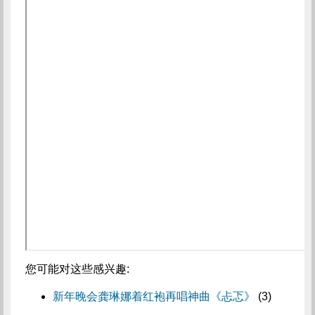
您可能对这些感兴趣:
新年晚会龚琳娜着红袍再唱神曲《忐忑》
(3)