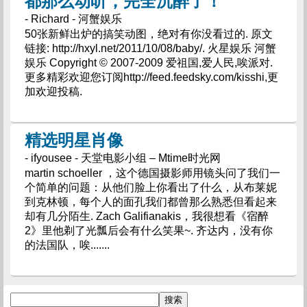
都那么动听，完全沉醉了！
- Richard - 河蟹娱乐
50张新鲜出炉的搞笑动图，绝对有你没看过的. 原文
链接: http://hxyl.net/2011/10/08/baby/. 火星娱乐 河蟹
娱乐 Copyright © 2007-2009 爱祖国,爱人民,唉派对.
更多精彩欢迎您订阅http://feed.feedsky.com/kisshi,更
加欢迎投稿.
精选明星肖像
- ifyousee - 天堂电影小组 – Mtime时光网
martin schoeller ，这个德国摄影师用镜头问了我们一
个简单的问题：从他们脸上你看出了什么，从布莱妮
到克林顿，每个人的面孔我们都曾那么熟悉但看起来
却有几分陌生. Zach Galifianakis，我很想看《宿醉
2》里他剃了光瓢后会有什么笑果~. 齐达内，没有你
的法国队，唉.......