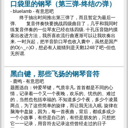
口袋里的钢琴（第三弹-终结の弹）
- bluelamb - 有意思吧
终于抽出时间推出第三弹了，而且暂定为最后一
弹. 复音伴奏快要挑战四级曲目了，几乎和我同时
练复音伴奏的一位琴友已经在练四级. 十孔压音隐约摸
索出改进方法，我所喜欢流行曲逐渐可以让我吹奏出
来. 一时兴起，把半音阶口琴也收入囊中，虽然是国产
的O(∩_∩)O，想必有人能猜到是天鹅1248了吧~但也
无所谓.
黑白键，那些飞扬的钢琴音符
- 鹿鸣 - 有意思吧
题图选自：钟爱琴键，气质非凡. 首首都是不同的心
情，记录着一个又一个夜晚，欢乐的、忧伤的、难过
的，当然也包括幸福的. 不知道多少个夜，多少个凌晨
两点，为了这些简单的旋律，而让我无法入眠. 旋律在
脑海中盘旋，因为，每一首夜曲，背后，都或多或少
一个小故事，有些是自己的，有些是朋友的，只想把
它一一记录，用音符去记录这些曾经走过的日子