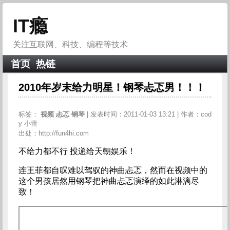
IT瘾
关注互联网、科技、编程等技术
首页
热链
2010年岁末给力明星！钢琴忐忑男！！！
标签：
视频
忐忑
钢琴
| 发表时间：2011-01-03 13:21 | 作者：cod
y 小蕾
出处：http://fun4hi.com
不给力都不行 投递给天朝娱乐！
连王菲都自叹难以驾驭的神曲忐忑，然而在视频中的
这个男孩居然用钢琴把神曲忐忑演绎的如此淋漓尽
致！