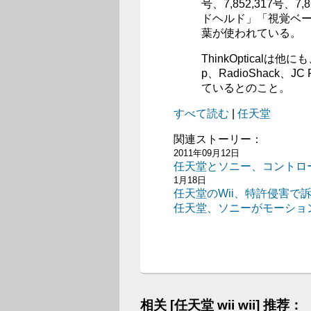
号、7,852,317号
ドヘルド」「視覚ベ
葉が使われている。
ThinkOpticalは他にも
p、RadioShack、
ているとのこと。
すべて読む
|
任天堂
関連ストーリー：
2011年09月12日
任天堂とソニー、コントロ
1月18日
任天堂のWii、特許侵害で
任天堂、ソニーがモーショ
相关 [任天堂 wii wii] 推荐：