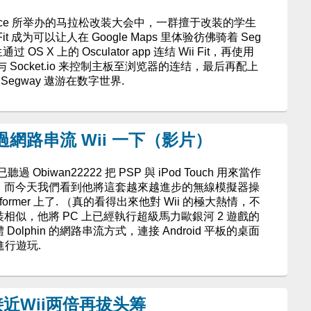
space 所举办的马拉松改装大会中，一群擅于改装的学生
t 成为可以让人在 Google Maps 里体验彷佛骑着 Seg
OS X 上的 Osculator app 连结 Wii Fit，再使用
据与 Socket.io 来控制主板至浏览器的连结，最后再配上
让 Segway 遨游在数字世界.
板透過網路串流 Wii 一下（影片）
版
biwan22222 把 PSP 與 iPod Touch 用來當作
作，而今天我們看到他將這套越來越進步的無線模擬器操
sformer 上了. （真的看得出來他對 Wii 的極大熱情，不
相似，他將 PC 上已經執行超級馬力歐銀河 2 遊戲的
Dolphin 的網路串流方式，連接 Android 平板的桌面
 進行遊玩.
接近Wii两倍再拔头筹