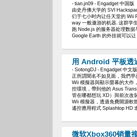
- tian.jn09 - Engadget 中国版
由史丹佛大学的 SVI Hack
们于七小时内让任天堂的 Wii Fi
way 一般遨游的机器. 这群学生通过 
跑 Node.js 的服务器处理数
Google Earth 的外挂就可以
用 Android 平
- SotongDJ - Engadget 中文
正所謂聞名不如見面，我們早已聽過 O
Wii 模擬器與顯示螢幕的大
控環境，帶到他的 Asus Tran
管在哪都想玩 XD）與前次改裝
Wii 模擬器，透過免費開源軟體 
遙控應用程式 Splashtop HD
微软Xbox360销量