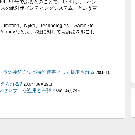
、7,864,159号であるとのことで、いずれも「ハン
ースの絶対ポインティングシステム」という言
、Imation、Nyko、Technologies、GameSto
JC Penneyなど大手7社に対しても訴訟を起こし
ーラの接続方法が特許侵害として提訴される
2008年0
訴えられる?
2007年06月19日
ンセンサーを盗用と主張
2006年05月24日