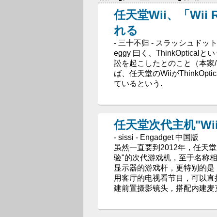
任天堂Wii、「Wi
れる
- 三十不归 - スラッシュド
eggy 曰く、ThinkOpt
訟を起こしたとのこと（本家/.、Te
ば、任天堂のWiiがThinkOpt
ているという.
任天堂次代主机"Wii
- sissi - Engadget 中国版
虽然一直要到2012年，任天
验"的次代游戏机，至于名称相当直
显示器的游戏杆，更特别的是
用客厅的电视看节目，可以直接
建前置摄影镜头，搭配内建麦