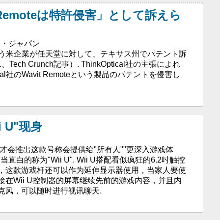
i Remoteは特許侵害」として訴えら
ット・ジャパン
icalという米企業が任天堂に対して、テキサス州でパテント訴
ch Crunch記事）. ThinkOptical社の主張によれ
ical社のWavit Remoteという製品のパテントを侵害し
 U"现身
堂才会推出这款号称会提供给"所有人""更深入游戏体
白的称为"Wii U". Wii U搭配看似疯狂的6.2吋触控
，这款游戏杆还可以作为延伸显示器使用，当家人要使
在Wii U控制器的屏幕继续先前的游戏内容，并且内
克风，可以随时进行视讯聊天.