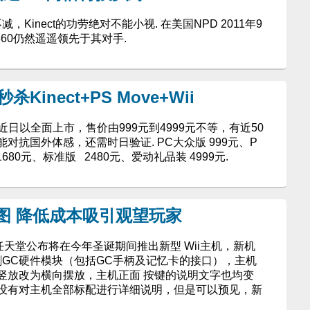
，Kinect的功劳绝对不能小视. 在美国NPD 2011年9
60仍然遥遥领先于其对手.
Kinect+PS Move+Wii
近日以全面上市，售价由999元到4999元不等，有近50
对抗国外体感，还需时日验证. PC大众版 999元、P
1680元、标准版 2480元、爱动礼品装 4999元.
节图 降低成本吸引观望玩家
任天堂公布将在今年圣诞期间推出新型 Wii主机，新机
割GC硬件模块（包括GC手柄及记忆卡的接口），主机
竖放改为横向摆放，主机正面 按键的说明文字也均变
没有对主机全部标配进行详细说明，但是可以预见，新