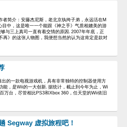
. 作者简介：安藤杰尼斯，老北京纨绔子弟，永远活在M
我心目中，这是唯一一个能跟《神之手》气质相媲美的游
够与三上真司一直有着交情的原因. 2007年年底，正
不再》的这张人物图，我便想当然的认为这肯定是款对
荐
6年推出的一款电视游戏机，具有非常独特的控制器使用方
能，是Wii的一大创新. 据统计，截止到今年为止，Wi
万台，尽管相比PS3和Xbox 360，任天堂的Wii依旧
装来趟 Segway 虚拟旅程吧！