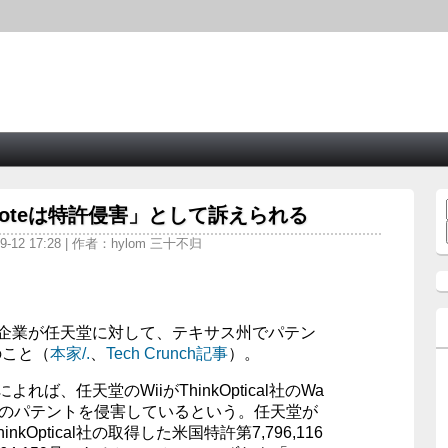
emoteは特許侵害」として訴えられる
9-12 17:28 | 作者：hylom 三十不归
という米企業が任天堂に対して、テキサス州でパテン
のこと（
本家/.
、
Tech Crunch記事
）。
主張によれば、任天堂のWiiがThinkOptical社のWa
いう製品のパテントを侵害しているという。任天堂が
kOptical社の取得した米国特許第7,796,116