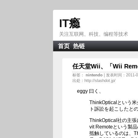
IT瘾
关注互联网、科技、编程等技术
首页
热链
任天堂Wii、「Wii R
标签：
nintendo
| 发表时间：2011-0
出处：http://slashdot.jp/
eggy 曰く、
ThinkOptical
ト訴訟を起こしたと
ThinkOptical社の
vit Remoteと
抵触しているのは、Thin