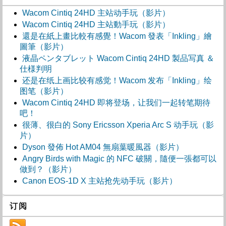
Wacom Cintiq 24HD 主站动手玩（影片）
Wacom Cintiq 24HD 主站動手玩（影片）
還是在紙上畫比較有感覺！Wacom 發表「Inkling」繪
圖筆（影片）
液晶ペンタブレット Wacom Cintiq 24HD 製品写真 ＆
仕様判明
还是在纸上画比较有感觉！Wacom 发布「Inkling」绘
图笔（影片）
Wacom Cintiq 24HD 即将登场，让我们一起转笔期待
吧！
很薄、很白的 Sony Ericsson Xperia Arc S 动手玩（影
片）
Dyson 發佈 Hot AM04 無扇葉暖風器（影片）
Angry Birds with Magic 的 NFC 破關，隨便一張都可以
做到？（影片）
Canon EOS-1D X 主站抢先动手玩（影片）
订阅