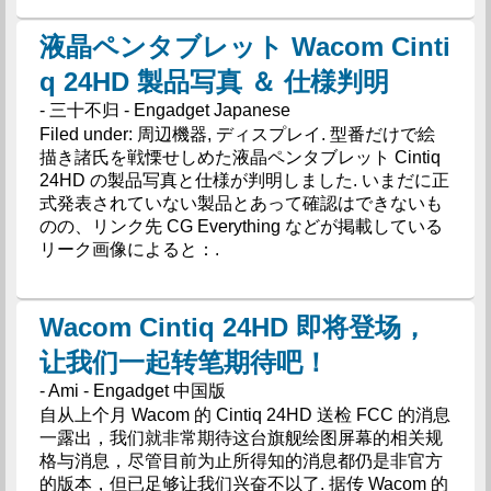
液晶ペンタブレット Wacom Cinti
q 24HD 製品写真 ＆ 仕様判明
- 三十不归 - Engadget Japanese
Filed under: 周辺機器, ディスプレイ. 型番だけで絵
描き諸氏を戦慄せしめた液晶ペンタブレット Cintiq
24HD の製品写真と仕様が判明しました. いまだに正
式発表されていない製品とあって確認はできないも
のの、リンク先 CG Everything などが掲載している
リーク画像によると：.
Wacom Cintiq 24HD 即将登场，
让我们一起转笔期待吧！
- Ami - Engadget 中国版
自从上个月 Wacom 的 Cintiq 24HD 送检 FCC 的消息
一露出，我们就非常期待这台旗舰绘图屏幕的相关规
格与消息，尽管目前为止所得知的消息都仍是非官方
的版本，但已足够让我们兴奋不以了. 据传 Wacom 的