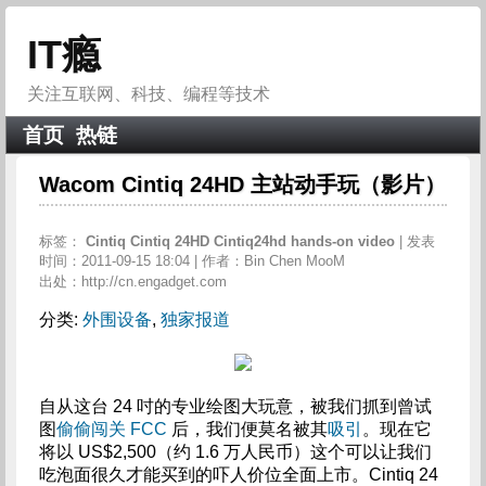
IT瘾
关注互联网、科技、编程等技术
首页
热链
Wacom Cintiq 24HD 主站动手玩（影片）
标签：
Cintiq
Cintiq
24HD
Cintiq24hd
hands-on
video
| 发表
时间：2011-09-15 18:04 | 作者：Bin Chen MooM
出处：http://cn.engadget.com
分类:
外围设备
,
独家报道
自从这台 24 吋的专业绘图大玩意，被我们抓到曾试
图
偷偷闯关 FCC
后，我们便莫名被其
吸引
。现在它
将以 US$2,500（约 1.6 万人民币）这个可以让我们
吃泡面很久才能买到的吓人价位全面上市。Cintiq 24