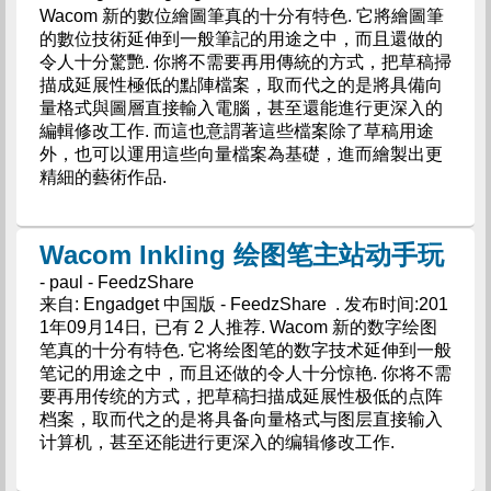
Wacom 新的數位繪圖筆真的十分有特色. 它將繪圖筆
的數位技術延伸到一般筆記的用途之中，而且還做的
令人十分驚艷. 你將不需要再用傳統的方式，把草稿掃
描成延展性極低的點陣檔案，取而代之的是將具備向
量格式與圖層直接輸入電腦，甚至還能進行更深入的
編輯修改工作. 而這也意謂著這些檔案除了草稿用途
外，也可以運用這些向量檔案為基礎，進而繪製出更
精細的藝術作品.
Wacom Inkling 绘图笔主站动手玩
- paul - FeedzShare
来自: Engadget 中国版 - FeedzShare . 发布时间:201
1年09月14日, 已有 2 人推荐. Wacom 新的数字绘图
笔真的十分有特色. 它将绘图笔的数字技术延伸到一般
笔记的用途之中，而且还做的令人十分惊艳. 你将不需
要再用传统的方式，把草稿扫描成延展性极低的点阵
档案，取而代之的是将具备向量格式与图层直接输入
计算机，甚至还能进行更深入的编辑修改工作.