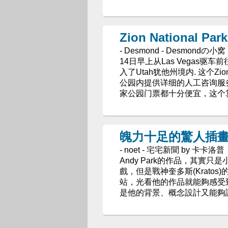
Zion National Pa
- Desmond - Desmondの小窝
14日早上从Las Vegas驱车前往Z
入了Utah犹他州境内. 这个
公园内提供详细的人工咨询服务
家公园门票都十分便宜，这个
魄力十足的驚人插畫家A
- noet - 宅宅新聞 by 卡卡洛普
Andy Park的作品，其實
戲，但是戰神奎多斯(Kratos)
站，光看他的作品就能夠感受
是他的背景、概念設計又能夠