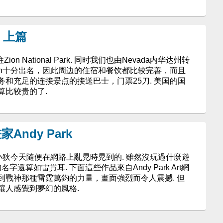
rk 上篇
ion National Park. 同时我们也由Nevada内华达州转
Zion十分出名，因此周边的住宿和餐饮都比较完善，而且
和充足的连接景点的接送巴士，门票25刀. 美国的国
算比较贵的了.
ndy Park
只是小狄今天隨便在網路上亂晃時晃到的. 雖然沒玩過什麼遊
的名字還算如雷貫耳. 下面這些作品來自Andy Park Art網
到戰神那種雷霆萬鈞的力量，畫面強烈而令人震撼. 但
讓人感覺到夢幻的風格.