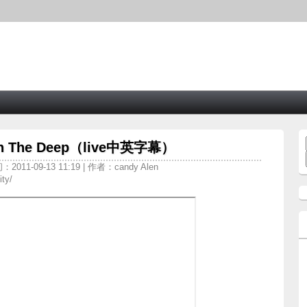
ng In The Deep（live中英字幕）
2011-09-13 11:19 | 作者：candy Alen
ty/