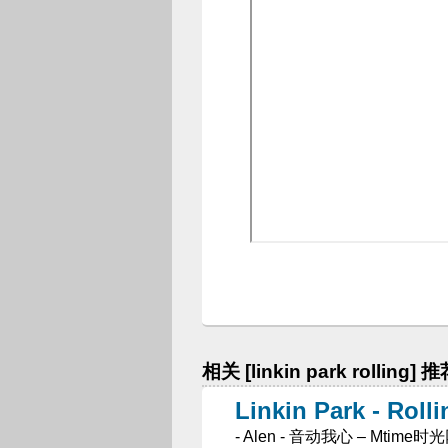
相关 [linkin park rolling]
Linkin Park - Ro
- Alen - 音动我心 – Mtime时