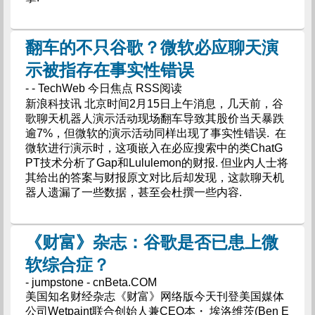
翻车的不只谷歌？微软必应聊天演
示被指存在事实性错误
- - TechWeb 今日焦点 RSS阅读
新浪科技讯 北京时间2月15日上午消息，几天前，谷
歌聊天机器人演示活动现场翻车导致其股价当天暴跌
逾7%，但微软的演示活动同样出现了事实性错误. 在
微软进行演示时，这项嵌入在必应搜索中的类ChatG
PT技术分析了Gap和Lululemon的财报. 但业内人士将
其给出的答案与财报原文对比后却发现，这款聊天机
器人遗漏了一些数据，甚至会杜撰一些内容.
《财富》杂志：谷歌是否已患上微
软综合症？
- jumpstone - cnBeta.COM
美国知名财经杂志《财富》网络版今天刊登美国媒体
公司Wetpaint联合创始人兼CEO本・ 埃洛维茨(Ben E