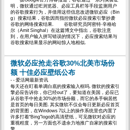
明，微软通过IE浏览器、必应工具栏等手段监测用户
的谷歌搜索行为，并借用这些信息改进微软必应（Bin
g）搜索结果，谷歌因而指控微软必应搜索引擎抄袭
谷歌的网络搜索结果. 谷歌研究员阿密特·辛格哈
尔（Amit Singhal）在这篇博文中指出，谷歌注意
到，在用户输入拼写错误的情况下，必应搜索结果与
谷歌搜索结果显示的网站惊人地相似.
微软必应抢走谷歌30%北美市场份
额 十佳必应壁纸公布
- - 爱活网最新资讯
每天还在盯着单调白底的搜索输入框吗. 微软的搜索引
擎必应告诉你，你已经out了，要知道在美国，必应已
从谷歌手中抢走30%的市场份额，而它的杀手锏居然
是首页的每日美图. 其实微软不仅会每日更新必应首页
的背景图，在Windows 7以上的操作系统里也内置了
许多打着“Bing”logo的高清壁纸，可见微软对必应的
重视程度，另一方面也不遗余力地推广自家的搜索引
擎.