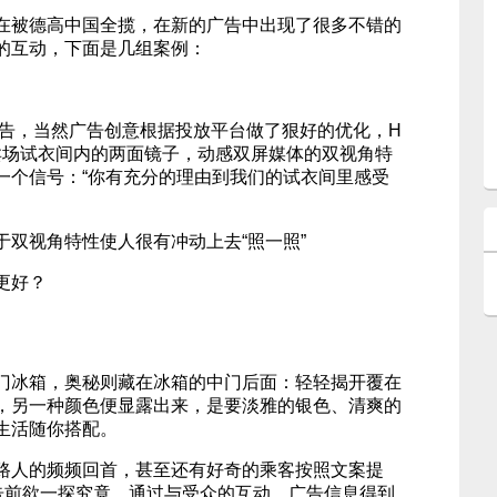
在被德高中国全揽，在新的广告中出现了很多不错的
的互动，下面是几组案例：
广告，当然广告创意根据投放平台做了狠好的优化，H
卖场试衣间内的两面镜子，动感双屏媒体的双视角特
一个信号：“你有充分的理由到我们的试衣间里感受
于双视角特性使人很有冲动上去“照一照”
更好？
门冰箱，奥秘则藏在冰箱的中门后面：轻轻揭开覆在
，另一种颜色便显露出来，是要淡雅的银色、清爽的
生活随你搭配。
路人的频频回首，甚至还有好奇的乘客按照文案提
广告前欲一探究竟。通过与受众的互动，广告信息得到