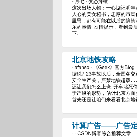
- 月七 - 变态辣椒
这次出场人物：一心惦记明年
人心的美女秘书，忠厚的市民
里昂，都有可能在以后的搞笑漫
乐的事情. 友情提示，看到
下.
北京地铁攻略
- afanso - 《Geek》官方Blog
据说7·23事故以后，全国各
安全生产关，严禁地铁超载…
还让我们怎么上班. 开车堵
于严峻的形势，估计北京方面会
首先还是让咱们来看看北京地
计算广告——广告
- - CSDN博客综合推荐文章