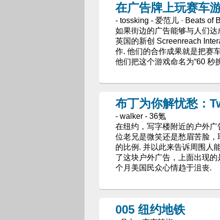
在广告牌上玩赛车游
- tossking - 爱范儿 · Beats of B
如果街边的广告能够与人们达
英国的新创 Screenreach Int
作. 他们的合作成果就是把
他们把这个游戏命名为“60 秒挑战（6
布丁为你解忧愁：Tw
- walker - 36氪
在纽约，写字楼附近的户外广
位老兄是微笑还是愁眉苦脸，取
的比例. 并以此来告诉周围人能
了这块户外广告，上面出现的是
个月美国民众心情趋于沮丧.
005 纽约地铁