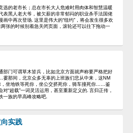
竞选的老市长；总在市长大人危难时用肉体和智慧温暖
代表黑人老大爷，被欠薪的非常郁闷的职业杀手法国佬
画中再次登场. 这里是伟大的“纽约”，将会发生很多欢
最后两张的时候别着急关闭页面，滚轮还可以往下拖动一
交通部门可谓草木皆兵，比如北京方面就声称要严格把好
…霎那间，北京众多无辜的上班族们悲从中来，这NM
死你，坐地铁等死你，坐公交挤死你，骑车撞死你……鉴
对“超载”一词灵活运用，甚至重新定义的. 言归正传，
铁一族的早高峰攻略吧.
定向实践