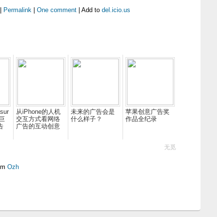
 |
Permalink
|
One comment
| Add to
del.icio.us
sur
从iPhone的人机
未来的广告会是
苹果创意广告奖
牛巨
交互方式看网络
什么样子？
作品全纪录
告
广告的互动创意
无觅
om
Ozh