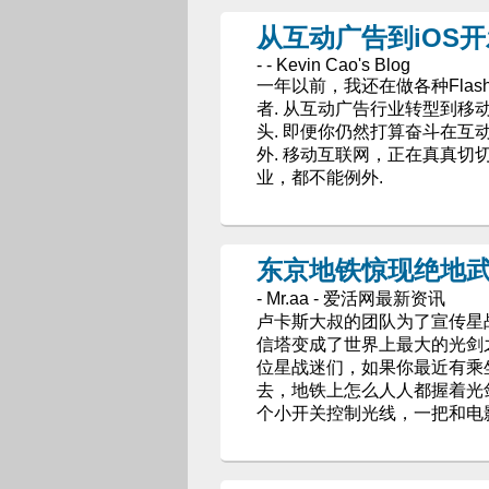
从互动广告到iOS开
- - Kevin Cao's Blog
一年以前，我还在做各种Fla
者. 从互动广告行业转型到
头. 即便你仍然打算奋斗在
外. 移动互联网，正在真真
业，都不能例外.
东京地铁惊现绝地武
- Mr.aa - 爱活网最新资讯
卢卡斯大叔的团队为了宣传星
信塔变成了世界上最大的光剑
位星战迷们，如果你最近有乘
去，地铁上怎么人人都握着光
个小开关控制光线，一把和电