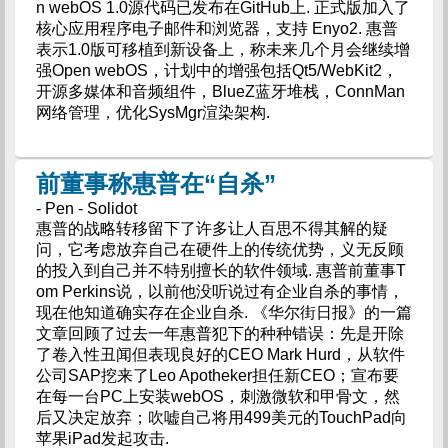
n webOS 1.0源代码已发布在GitHub上. 正式版加入了
核心应用程序电子邮件和浏览器，支持 Enyo2. 惠普
表示1.0版可移植到新设备上，称未来几个月会继续增
强Open webOS，计划中的增强包括Qt5/WebKit2，
开源多媒体和音频组件，BlueZ蓝牙堆栈，ConnMan
网络管理，优化SysMgr渲染架构.
前董事称惠普在“自杀”
- Pen - Solidot
惠普的战略转移留下了许多让人百思不得其解的疑
问，它考虑放弃自己在硬件上的传统优势，义无反顾
的投入到自己并不特别擅长的软件领域. 惠普前董事T
om Perkins说，以前他没听说过有企业自杀的事情，
现在他知道确实存在企业自杀. 《华尔街日报》的一篇
文章回顾了过去一年惠普犯下的种种错误：先是开除
了卷入性丑闻但表现良好的CEO Mark Hurd，从软件
公司SAP挖来了Leo Apotheker担任新CEO；宣布要
在每一台PC上安装webOS，刺激微软和甲骨文，然
后又决定放弃；吹嘘自己将用499美元的TouchPad向
苹果iPad发起攻击.