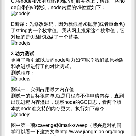
C.将node和v8的压缩包都放到服务器上，解压，将no
de自带的v8替换，node内置的v8位置如下：
D编译：先修改源码，因为貌似是v8抛弃(或者重命名)
了string的一个枚举值。我从网上搜索这个枚举值，它
对应的是0,因此我做了一个替换.
3.动力测试
更换了新引擎以后的node动力如何呢？我们拿原始版
和改进版进行了的对比测试。
测试程序：
测试一：实例占用最大内存值
测试一的目标很简单,就是用程序不停申请内存，直到
出现进程内存溢出，观察node的GC日志，看两个版
本的node谁支持的内存更大。执行如下命令：
图中第一项scavenge和mark-sweep（感兴趣对的同
学可以看一下这篇文章http://www.jiangmiao.org/blog/