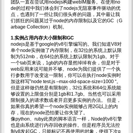
团队一直在尝试用nodejs构建webIM服务。在使用no
de的过程中我们体会到了nodejs无阻塞事件驱动的优
点，也遇到了一些让我们很头疼的问题，其中最让我
们抓狂的问题莫过于node的内存限制以及它的GC（G
arbage Collection）机制。
1.实例占用内存大小限制和GC
nodejs是基于google的v8引擎编写的。我们知道V8对
单个node实例做了内存限制，在32位的系统上默认限
制为512mb，在64位的系统上默认限制为1gb。对于
一个tab页来说，1gb的内存显然绰绰有余，但是对于
web应用来说可能并不够。node为我们提供了一个执
行参数用于改变这一限制，你可以在执行node实例时
加这样写”node test.js –max-old-space-size=1000 “。
但是这样做仍然是有限制的，32位系统和64位系统能
够设置的上限值分别是1gb和1.7gb。当然也可以采用
限制接入的请求数或者开启更多实例的办法。 但是，
如果你真的希望一个node实例能够占用2G以上的内
存，现在的node恐怕要让你失望了。
像python、ruby此类的脚本语言一样，Node的v8引擎
也是由系统进行内存回收的操作。但是程序员无法控
制v8发起GC，只能标记不再使用的对象，使得下次g