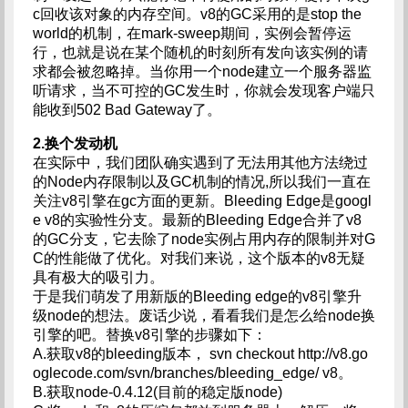
c回收该对象的内存空间。v8的GC采用的是stop the
world的机制，在mark-sweep期间，实例会暂停运
行，也就是说在某个随机的时刻所有发向该实例的请
求都会被忽略掉。当你用一个node建立一个服务器监
听请求，当不可控的GC发生时，你就会发现客户端只
能收到502 Bad Gateway了。
2.换个发动机
在实际中，我们团队确实遇到了无法用其他方法绕过
的Node内存限制以及GC机制的情况,所以我们一直在
关注v8引擎在gc方面的更新。Bleeding Edge是googl
e v8的实验性分支。最新的Bleeding Edge合并了v8
的GC分支，它去除了node实例占用内存的限制并对G
C的性能做了优化。对我们来说，这个版本的v8无疑
具有极大的吸引力。
于是我们萌发了用新版的Bleeding edge的v8引擎升
级node的想法。废话少说，看看我们是怎么给node换
引擎的吧。替换v8引擎的步骤如下：
A.获取v8的bleeding版本， svn checkout http://v8.go
oglecode.com/svn/branches/bleeding_edge/ v8。
B.获取node-0.4.12(目前的稳定版node)