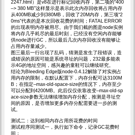
2247.html）是v8在进行标记回收内存，第二项的“400
–> 380 MB”这样显示是表示此次内存回收将占用内存
从400MB减少到380MB，回收了20M内存，第三项“2
0ms”代表的是本次回收花费的时间；FATAL ERROR
的出现表明内存被用尽。由于我们截的图是node实例
将内存几乎耗尽的最后时刻，已经没有空闲内存能够
供node进行GC，所以最后几次内存回收没有能够让
占用内存量减少。
图三最后一行出现了乱码，猜测是发生了段错误，造
成错误的原因可能是系统寻址的问题，232最多能表
示4G的地址空间，感兴趣的童鞋可以继续研究。
结论为Bleeding Edge版node-0.4.12解除了对实例占
用内存的限制，在默认配置下，内存分配可达3100M
B；在指定–max-old-space-size的情况下，内存至少
可以分配到4200MB。此后仅仅依靠改变–max-old-sp
ace-size参数无法继续增加内存分配，推测是寻址空
间的原因，是否增加更多内存分配需要进一步的测
试。
测试二：达到相同内存占用所花费的时间
测试程序同测试一，执行如下命令，记录GC花费时
间：