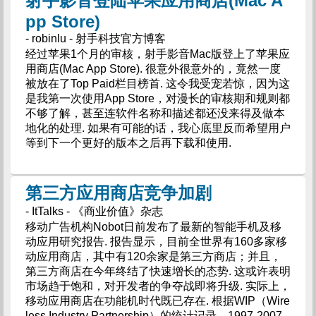
射手影音登陆苹果应用商店(Mac A
pp Store)
- robinlu - 射手科技官方博客
经过苹果1个月的审核，射手影音Mac版登上了苹果应
用商店(Mac App Store). 很意外很意外的，竟然一度
被放在了Top Paid栏目榜首. 这令我受宠若惊，因为这
是我第一次使用App Store，对漫长的审核期和规则都
不够了解，甚至连软件名称和描述都还没来得及做本
地化的处理. 如果有可能的话，我心底里反而希望用户
等到下一个更好的版本之后再下载和使用.
第三方应用商店竞争加剧
- ItTalks - 《商业价值》杂志
移动广告机构Nobot日前发布了最新的智能手机及移
动应用研究报告. 报告显示，目前全世界有160多家移
动应用商店，其中有120余家是第三方商店；并且，
第三方商店在今年终结了快速增长的态势. 这或许表明
市场趋于饱和，对开发者的争夺战即将升级. 实际上，
移动应用商店在功能机时代既已存在. 根据WIP（Wire
less Industry Partnership）的统计记录，1997-2007