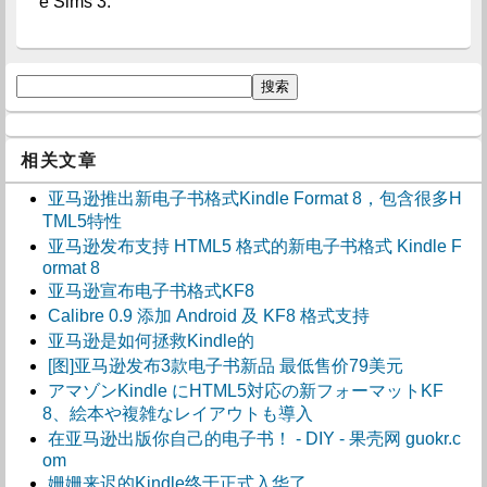
e Sims 3.
相关文章
亚马逊推出新电子书格式Kindle Format 8，包含很多H
TML5特性
亚马逊发布支持 HTML5 格式的新电子书格式 Kindle F
ormat 8
亚马逊宣布电子书格式KF8
Calibre 0.9 添加 Android 及 KF8 格式支持
亚马逊是如何拯救Kindle的
[图]亚马逊发布3款电子书新品 最低售价79美元
アマゾンKindle にHTML5対応の新フォーマットKF
8、絵本や複雑なレイアウトも導入
在亚马逊出版你自己的电子书！ - DIY - 果壳网 guokr.c
om
姗姗来迟的Kindle终于正式入华了