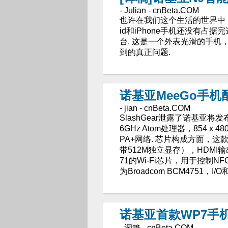
- Julian - cnBeta.COM
也许在我们这个生活的世界中，
id和iPhone手机还没有
台. 这是一个外表光滑的手机
到的真正问题.
诺基亚MeeGo手机配置
- jian - cnBeta.COM
SlashGear泄露了诺基亚
6GHz Atom处理器，854 x
PA+网络. 芯片构成方面，这款
带512M独立显存），HDMI输出，Inf
71的Wi-Fi芯片，用于控制NFC的
为Broadcom BCM4751，
诺基亚首款WP7手
- 洞箫 - cnBeta.COM