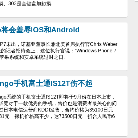
摸、303是全键盘加触摸.
o将会羞辱iOS和Android
 WP7未出，诺基亚董事长兼北美首席执行官Chris Weber
记者招待会上，这位执行官说：“Windows Phone 7
苹果系统和安卓系统过时之日.
ango手机富士通IS12T伤不起
 Mango系统的手机富士通IS12T即将于9月份在日本上市，
毕竟对于一款优秀的手机，售价也是消费者最关心的问
日本电信运营商KDDI发售，合约价格为35100日元
31元，裸机价格高不少，达73500日元，折合人民币6