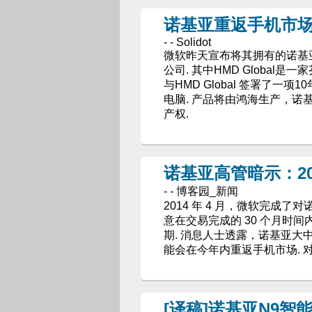
诺基亚重返手机市
- - Solidot
微软昨天宣布将其拥有的诺基亚手
公司. 其中HMD Global
与HMD Global 签署了
电脑. 产品将由鸿海生产，
产权.
诺基亚高管暗示：2
- - 博客园_新闻
2014 年 4 月，微软完成
意在交易完成的 30 个月时间
期. 消息人士透露，诺基亚
能会在今年内重返手机市场. 
[译稿]诺基亚N9智