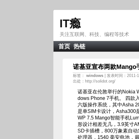
IT瘾
关注互联网、科技、编程等技术
首页
热链
诺基亚宣布两款Mango
标签：
windows
| 发表时间：2011-10-
出处：http://solidot.org/
诺基亚在伦敦举行的Nokia 
dows Phone 7手机。 四
六版操作系统，其中Asha 2
是单SIM卡设计，Asha30
WP 7.5 Mango智能手机Lum
形设计相差无几，3.9英寸AM
SD卡插槽，800万象素自动
处理器，1540 毫安电池