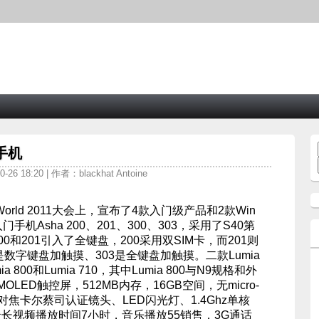
手机
26 18:20 | 作者：blackhat Antoine
World 2011大会上，宣布了4款入门级产品和2款Win
款入门手机Asha 200、201、300、303，采用了S40第
00和201引入了全键盘，200采用双SIM卡，而201则
0是数字键盘加触摸、303是全键盘加触摸。二款Lumia
ia 800和Lumia 710，其中Lumia 800与N9规格和外
OLED触控屏，512MB内存，16GB空间，无micro-
对焦卡尔蔡司认证镜头、LED闪光灯、1.4Ghz单核
，最长视频播放时间7小时，音乐播放55销售，3G通话