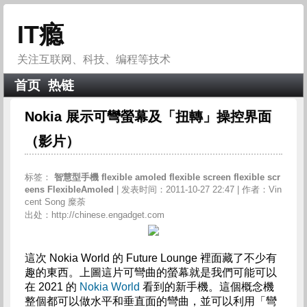
IT瘾
关注互联网、科技、编程等技术
首页
热链
Nokia 展示可彎螢幕及「扭轉」操控界面
（影片）
标签：
智慧型手機
flexible
amoled
flexible
screen
flexible
scr
eens
FlexibleAmoled
| 发表时间：2011-10-27 22:47 | 作者：Vin
cent Song 糜荼
出处：http://chinese.engadget.com
這次 Nokia World 的 Future Lounge 裡面藏了不少有
趣的東西。上圖這片可彎曲的螢幕就是我們可能可以
在 2021 的
Nokia World
看到的新手機。這個概念機
整個都可以做水平和垂直面的彎曲，並可以利用「彎