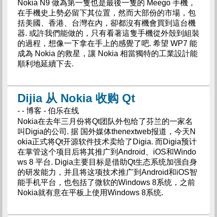
Nokia N9 做為第一隻也是最後一隻的 Meego 手機，
在手機史上勢必留下其位置，然而大部份的市場，包
括美國、香港、台灣在內，卻都沒有機會買到這台機
器. 或許我們能做的，只有看著這隻手機從外殼到組裝
的過程，想像一下拿在手上的感覺了吧. 希望 WP7 能
成為 Nokia 的救星，讓 Nokia 相當獨特的工業設計能
順利地延續下去.
Dijia 从 Nokia 收购 Qt
- - 博客 - 伯乐在线
Nokia在去年三月份将Qt团队外包给了芬兰的一家名
叫Digia的公司. 据 国外媒体thenextweb报道，今天N
okia正式将Qt开源软件技术卖给了Digia. 而Digia预计
在掌管这个项目后将其推广到Android、iOS和Windo
ws 8 平台. Digia主要目标是借助Qt生态系统加强自身
的研发能力，并且将这项技术推广到Android和iOS智
能手机平台，也包括了微软的Windows 8系统，之前
Nokia就有意在平板上使用Windows 8系统.