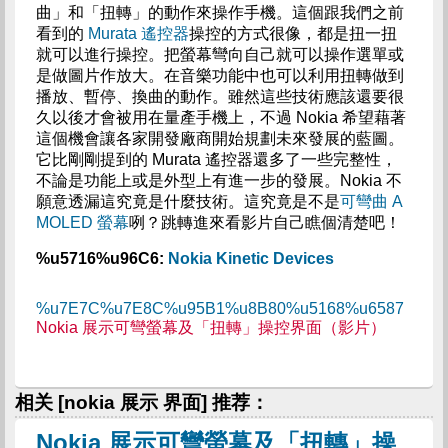
曲」和「扭轉」的動作來操作手機。這個跟我們之前
看到的
Murata 遙控器
操控的方式很像，都是扭一扭
就可以進行操控。把螢幕彎向自己就可以操作選單或
是做圖片作放大。在音樂功能中也可以利用扭轉做到
播放、暫停、換曲的動作。雖然這些技術應該還要很
久以後才會被用在量產手機上，不過 Nokia 希望藉著
這個機會讓各家開發廠商開始規劃未來發展的藍圖。
它比剛剛提到的 Murata 遙控器還多了一些完整性，
不論是功能上或是外型上有進一步的發展。Nokia 不
願意透漏這究竟是什麼技術。這究竟是不是
可彎曲 A
MOLED 螢幕
咧？跳轉進來看影片自己瞧個清楚吧！
%u5716%u96C6:
Nokia Kinetic Devices
%u7E7C%u7E8C%u95B1%u8B80%u5168%u6587
Nokia 展示可彎螢幕及「扭轉」操控界面（影片）
相关 [nokia 展示 界面] 推荐：
Nokia 展示可彎螢幕及「扭轉」操