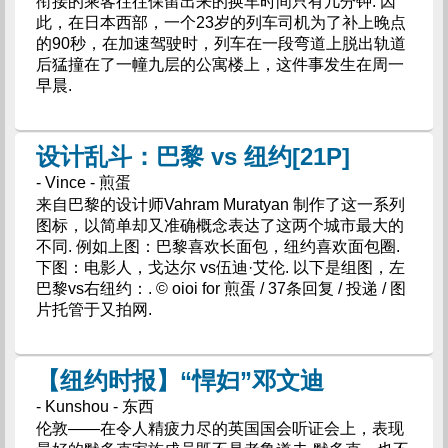
衔接的乘客往往保留出来的换车时间只有几分钟. 因
此，在日本西部，一个23岁的列车司机为了补上晚点
的90秒，在加速驾驶时，列车在一段弯道上脱出轨道
后猛撞在了一幢九层的公寓楼上，这件事发生在周一
早晨.
设计乱斗：巴黎 vs 纽约[21P]
- Vince - 煎蛋
来自巴黎的设计师Vahram Muratyan 制作了这一系列
图标，以简单却又准确概念表达了这两个城市最大的
不同. 例如上图：巴黎喜欢长面包，纽约喜欢面包圈.
下图：电影人，戈达尔 vs伍迪·艾伦. 以下是组图，左
巴黎vs右纽约：. © oioi for 煎蛋 / 37条回复 / 投递 / 图
片托管于又拍网.
【纽约时报】“悍妇”邓文迪
- Kunshou - 东西
伦敦——在令人精疲力尽的英国国会听证会上，表现