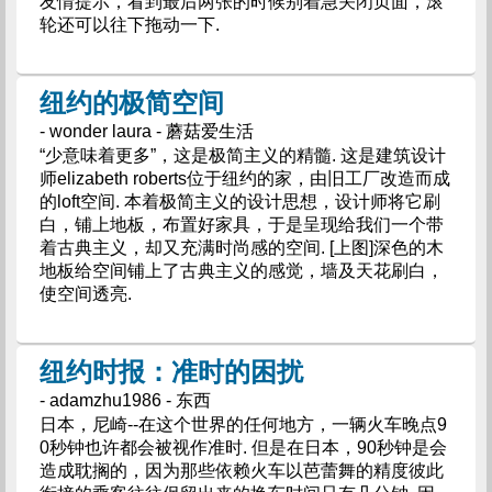
友情提示，看到最后两张的时候别着急关闭页面，滚
轮还可以往下拖动一下.
纽约的极简空间
- wonder laura - 蘑菇爱生活
“少意味着更多”，这是极简主义的精髓. 这是建筑设计
师elizabeth roberts位于纽约的家，由旧工厂改造而成
的loft空间. 本着极简主义的设计思想，设计师将它刷
白，铺上地板，布置好家具，于是呈现给我们一个带
着古典主义，却又充满时尚感的空间. [上图]深色的木
地板给空间铺上了古典主义的感觉，墙及天花刷白，
使空间透亮.
纽约时报：准时的困扰
- adamzhu1986 - 东西
日本，尼崎--在这个世界的任何地方，一辆火车晚点9
0秒钟也许都会被视作准时. 但是在日本，90秒钟是会
造成耽搁的，因为那些依赖火车以芭蕾舞的精度彼此