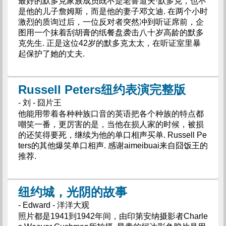
最好的默多克家族成员既不是老鲁道夫·默多克，也不
是他的儿子詹姆斯，而是他的妻子邓文迪. 在两个小时
激烈的质询过后，一位反对者突然冲到听证席前，企
图用一个抹着刮胡膏的纸餐盘袭击八十岁高龄的默多
克先生. 正是这位42岁的默多克太太，在听证室里暴
起保护了她的丈夫.
Russell Peters纽约表演完整版
- 刘 - 囧片王
他能用带着各种种族口音的英语把各个种族的特点都
嘲笑一番，更厉害的是，当他在损人家的时候，被损
的还笑得要死，继续为他的单口相声买单. Russell Pe
ters的其他爆笑单口相声. 感谢aimeibuai来自囧饭王的
推荐.
纽约城，光阴的故事
- Edward - 洋洋大观
照片都是1941到1942年间，由印第安纳摄影者Charle