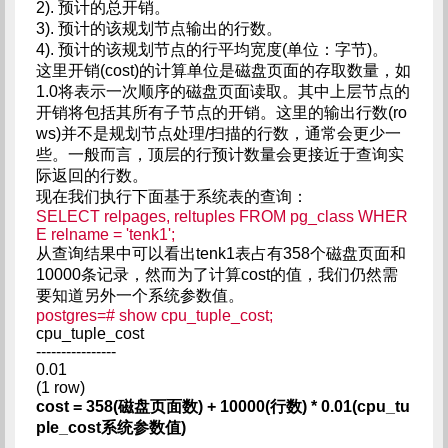
2). 预计的总开销。
3). 预计的该规划节点输出的行数。
4). 预计的该规划节点的行平均宽度(单位：字节)。
这里开销(cost)的计算单位是磁盘页面的存取数量，如
1.0将表示一次顺序的磁盘页面读取。其中上层节点的
开销将包括其所有子节点的开销。这里的输出行数(ro
ws)并不是规划节点处理/扫描的行数，通常会更少一
些。一般而言，顶层的行预计数量会更接近于查询实
际返回的行数。
现在我们执行下面基于系统表的查询：
SELECT relpages, reltuples FROM pg_class WHER
E relname = 'tenk1';
从查询结果中可以看出tenk1表占有358个磁盘页面和
10000条记录，然而为了计算cost的值，我们仍然需
要知道另外一个系统参数值。
postgres=# show cpu_tuple_cost;
cpu_tuple_cost
----------------
0.01
(1 row)
cost = 358(磁盘页面数) + 10000(行数) * 0.01(cpu_tu
ple_cost系统参数值)