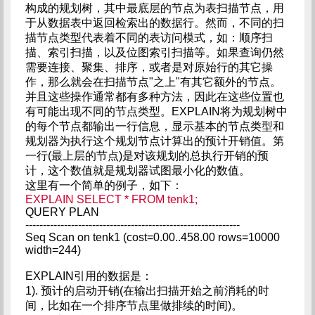
构成的规划树，其中最底层的节点为表扫描节点，用
于从数据表中返回检索出的数据行。然而，不同的扫
描节点类型代表着不同的表访问模式，如：顺序扫
描、索引扫描，以及位图索引扫描等。如果查询仍然
需要连接、聚集、排序，或者是对原始行的其它操
作，那么就会在扫描节点"之上"有其它额外的节点。
并且这些操作通常都有多种方法，因此在这些位置也
有可能出现不同的节点类型。EXPLAIN将为规划树中
的每个节点都输出一行信息，显示基本的节点类型和
规划器为执行这个规划节点计算出的预计开销值。第
一行(最上层的节点)是对该规划的总执行开销的预
计，这个数值就是规划器试图最小化的数值。
这里有一个简单的例子，如下：
EXPLAIN SELECT * FROM tenk1;
QUERY PLAN
-------------------------------------------------------------
Seq Scan on tenk1 (cost=0.00..458.00 rows=10000
width=244)
EXPLAIN引用的数据是：
1). 预计的启动开销(在输出扫描开始之前消耗的时
间，比如在一个排序节点里做排续的时间)。