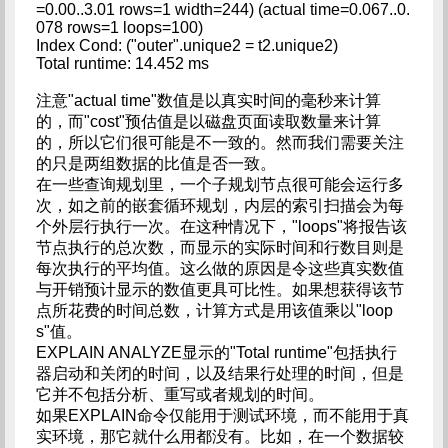
=0.00..3.01 rows=1 width=244) (actual time=0.067..0.
078 rows=1 loops=100)
Index Cond: ("outer".unique2 = t2.unique2)
Total runtime: 14.452 ms
注意"actual time"数值是以真实时间的毫秒来计算
的，而"cost"预估值是以磁盘页面读取数量来计算
的，所以它们很可能是不一致的。然而我们需要关注
的只是两组数据的比值是否一致。
在一些查询规划里，一个子规划节点很可能会运行多
次，如之前的嵌套循环规划，内层的索引扫描会为每
个外层行执行一次。在这种情况下，"loops"将报告该
节点执行的总次数，而显示的实际时间和行数目则是
每次执行的平均值。这么做的原因是令这些真实数值
与开销预计显示的数值更具可比性。如果想获得该节
点所花费的时间总数，计算方式是用该值乘以"loop
s"值。
EXPLAIN ANALYZE显示的"Total runtime"包括执行
器启动和关闭的时间，以及结果行处理的时间，但是
它并不包括分析、重写或者规划的时间。
如果EXPLAIN命令仅能用于测试环境，而不能用于真
实环境，那它就什么用都没有。比如，在一个数据较