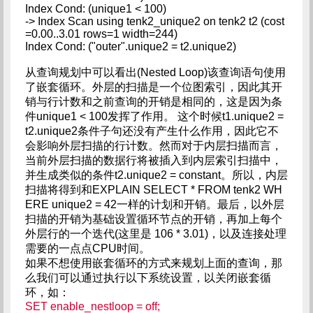
Index Cond: (unique1 < 100)
-> Index Scan using tenk2_unique2 on tenk2 t2 (cost
=0.00..3.01 rows=1 width=244)
Index Cond: ("outer".unique2 = t2.unique2)
从查询规划中可以看出(Nested Loop)该查询语句使用
了嵌套循环。外层的扫描是一个位图索引，因此其开
销与行计数和之前查询的开销是相同的，这是因为条
件unique1 < 100发挥了作用。 这个时候t1.unique2 =
t2.unique2条件子句还没有产生什么作用，因此它不
会影响外层扫描的行计数。然而对于内层扫描而言，
当前外层扫描的数据行将被插入到内层索引扫描中，
并生成类似的条件t2.unique2 = constant。所以，内层
扫描将得到和EXPLAIN SELECT * FROM tenk2 WH
ERE unique2 = 42一样的计划和开销。最后，以外层
扫描的开销为基础设置循环节点的开销，再加上每个
外层行的一个迭代(这里是 106 * 3.01)，以及连接处理
需要的一点点CPU时间。
如果不想使用嵌套循环的方式来规划上面的查询，那
么我们可以通过执行以下系统设置，以关闭嵌套循
环，如：
SET enable_nestloop = off;