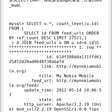
先SELECT LIMIT，再在派生的临时表里，计算count
_level。
mysql> SELECT u.*, count_level(u.id) 
FROM (

      SELECT id FROM feed_urls ORDER 
BY ref_count DESC LIMIT 27521,1

 ) d JOIN feed_urls u ON u.id=d.id\G

*************************** 1. row **
*************************

               id: 61df288dda131ffd61
25452d20ad0648f38abafd

             link: http://mynokiamobi
le.org/

            title: My Nokia Mobile

         feed_url: http://mynokiamobi
le.org/feed/

      update_time: 2012-05-14 14:06:5
7

            state: ok

      http_server: Apache/2.2.19 (Uni
x) mod_ssl/2.2.19 OpenSSL/1.0.0-fips 