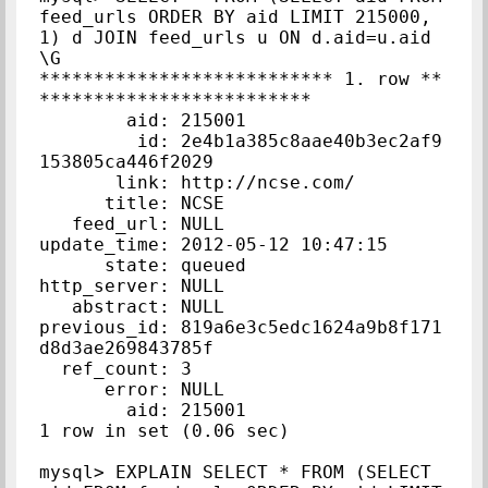
feed_urls ORDER BY aid LIMIT 215000, 
1) d JOIN feed_urls u ON d.aid=u.aid
\G

*************************** 1. row **
*************************

        aid: 215001

         id: 2e4b1a385c8aae40b3ec2af9
153805ca446f2029

       link: http://ncse.com/

      title: NCSE

   feed_url: NULL

update_time: 2012-05-12 10:47:15

      state: queued

http_server: NULL

   abstract: NULL

previous_id: 819a6e3c5edc1624a9b8f171
d8d3ae269843785f

  ref_count: 3

      error: NULL

        aid: 215001

1 row in set (0.06 sec)

mysql> EXPLAIN SELECT * FROM (SELECT 