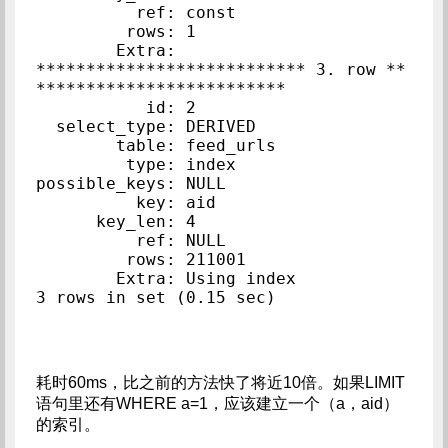
          ref: const

         rows: 1

        Extra:

*************************** 3. row **
*************************

           id: 2

  select_type: DERIVED

        table: feed_urls

         type: index

possible_keys: NULL

          key: aid

      key_len: 4

          ref: NULL

         rows: 211001

        Extra: Using index

耗时60ms，比之前的方法快了将近10倍。如果LIMIT
语句里还有WHERE a=1，应该建立一个（a，aid）
的索引。