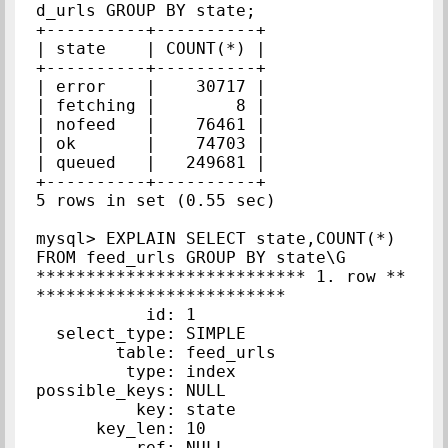
d_urls GROUP BY state;

+----------+----------+

| state    | COUNT(*) |

+----------+----------+

| error    |    30717 |

| fetching |        8 |

| nofeed   |    76461 |

| ok       |    74703 |

| queued   |   249681 |

+----------+----------+

5 rows in set (0.55 sec)

mysql> EXPLAIN SELECT state,COUNT(*) 
FROM feed_urls GROUP BY state\G

*************************** 1. row **
*************************

           id: 1

  select_type: SIMPLE

        table: feed_urls

         type: index

possible_keys: NULL

          key: state

      key_len: 10

          ref: NULL
