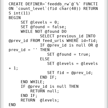
CREATE DEFINER=`feeddb_rw`@`%` FUNCTI
ON `count_level`(fid char(40)) RETURN
S int(11)

BEGIN

     SET @levels = 0;

     SET @found = false;

     WHILE NOT @found DO

	     SELECT previous_id INTO 
@prev_id FROM feed_urls WHERE id=fid;

	     IF @prev_id is null OR @
prev_id = '' THEN

		SET @found = true;

             ELSE

             	SET @levels = @levels 
+ 1;

             	SET fid = @prev_id;

	     END IF;

     END WHILE;

     IF @prev_id is null THEN

         RETURN null;

     END IF;

     RETURN  @levels;
