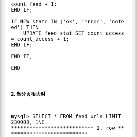
count_feed + 1;

END IF;

IF NEW.state IN ('ok', 'error', 'nofe
ed') THEN

    UPDATE feed_stat SET count_access 
= count_access + 1;

END IF;

END IF;

2. 当分页很大时
mysql> SELECT * FROM feed_urls LIMIT 
230000, 1\G

*************************** 1. row **
*************************
