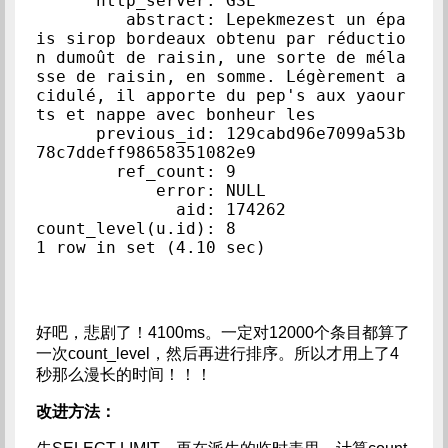
      http_server: GSE

         abstract: Lepekmezest un épa
is sirop bordeaux obtenu par réductio
n dumoût de raisin, une sorte de méla
sse de raisin, en somme. Légèrement a
cidulé, il apporte du pep's aux yaour
ts et nappe avec bonheur les

      previous_id: 129cabd96e7099a53b
78c7ddeff98658351082e9

        ref_count: 9

            error: NULL

              aid: 174262

count_level(u.id): 8

好吧，悲剧了！4100ms。一定对12000个条目都算了
一次count_level，然后再进行排序。所以才用上了4
秒那么漫长的时间！！！
改进方法：