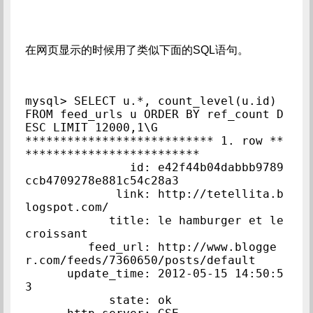
在网页显示的时候用了类似下面的SQL语句。
mysql> SELECT u.*, count_level(u.id) 
FROM feed_urls u ORDER BY ref_count D
ESC LIMIT 12000,1\G

*************************** 1. row **
*************************

               id: e42f44b04dabbb9789
ccb4709278e881c54c28a3

             link: http://tetellita.b
logspot.com/

            title: le hamburger et le 
croissant

         feed_url: http://www.blogge
r.com/feeds/7360650/posts/default

      update_time: 2012-05-15 14:50:5
3

            state: ok
