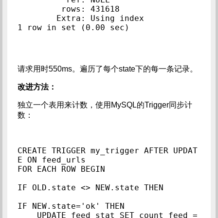
         rows: 431618

        Extra: Using index

请求用时550ms。遍历了每个state下的每一条记录。
改进方法：
独立一个表用来计数，使用MySQL的Trigger同步计
数：
CREATE TRIGGER my_trigger AFTER UPDAT
E ON feed_urls

FOR EACH ROW BEGIN

IF OLD.state <> NEW.state THEN

IF NEW.state='ok' THEN

    UPDATE feed_stat SET count_feed = 