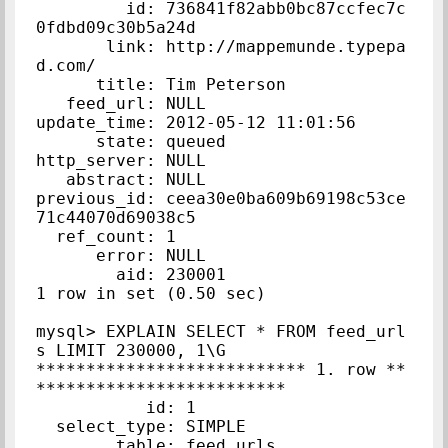
         id: 736841f82abb0bc87ccfec7c
0fdbd09c30b5a24d

       link: http://mappemunde.typepa
d.com/

      title: Tim Peterson

   feed_url: NULL

update_time: 2012-05-12 11:01:56

      state: queued

http_server: NULL

   abstract: NULL

previous_id: ceea30e0ba609b69198c53ce
71c44070d69038c5

  ref_count: 1

      error: NULL

        aid: 230001

1 row in set (0.50 sec)

mysql> EXPLAIN SELECT * FROM feed_url
s LIMIT 230000, 1\G

*************************** 1. row **
*************************

           id: 1

  select_type: SIMPLE

        table: feed_urls
