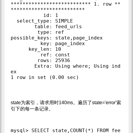
*************************** 1. row **
*************************

           id: 1

  select_type: SIMPLE

        table: feed_urls

         type: ref

possible_keys: state,page_index

          key: page_index

      key_len: 10

          ref: const

         rows: 25936

        Extra: Using where; Using ind
ex

state为索引，请求用时140ms。遍历了state='error'索
引下的每一条记录。
mysql> SELECT state,COUNT(*) FROM fee