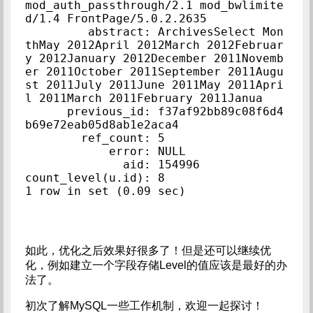
mod_auth_passthrough/2.1 mod_bwlimite
d/1.4 FrontPage/5.0.2.2635

         abstract: ArchivesSelect Mon
thMay 2012April 2012March 2012Februar
y 2012January 2012December 2011Novemb
er 2011October 2011September 2011Augu
st 2011July 2011June 2011May 2011Apri
l 2011March 2011February 2011Janua

      previous_id: f37af92bb89c08f6d4
b69e72eab05d8ab1e2aca4

        ref_count: 5

            error: NULL

              aid: 154996

count_level(u.id): 8

如此，优化之后效果好很多了！但是还可以继续优
化，例如建立一个字段存储Level的值应该是最好的办
法了。
初次了解MySQL一些工作机制，欢迎一起探讨！