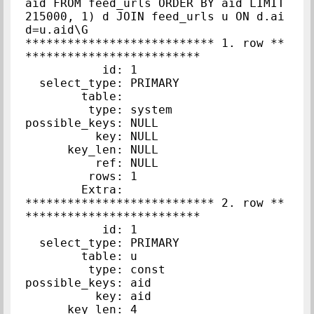
aid FROM feed_urls ORDER BY aid LIMIT 
215000, 1) d JOIN feed_urls u ON d.ai
d=u.aid\G

*************************** 1. row **
*************************

           id: 1

  select_type: PRIMARY

        table: 

         type: system

possible_keys: NULL

          key: NULL

      key_len: NULL

          ref: NULL

         rows: 1

        Extra:

*************************** 2. row **
*************************

           id: 1

  select_type: PRIMARY

        table: u

         type: const

possible_keys: aid

          key: aid

      key_len: 4
