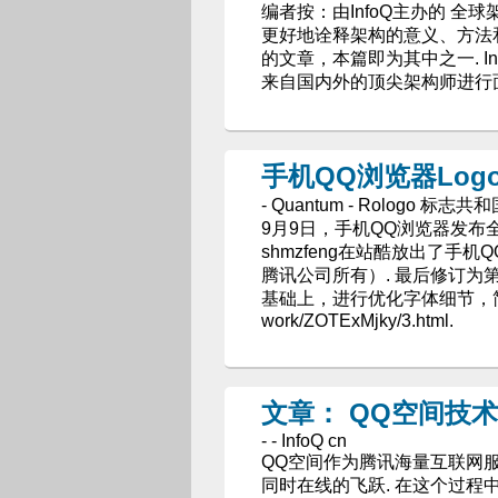
编者按：由InfoQ主办的 全球
更好地诠释架构的意义、方法和
的文章，本篇即为其中之一. I
来自国内外的顶尖架构师进行面
手机QQ浏览器Log
- Quantum - Rologo 标志共
9月9日，手机QQ浏览器发布全
shmzfeng在站酷放出了手机
腾讯公司所有）. 最后修订为
基础上，进行优化字体细节，简要摘录(非
work/ZOTExMjky/3.html.
文章： QQ空间技
- - InfoQ cn
QQ空间作为腾讯海量互联网
同时在线的飞跃. 在这个过程