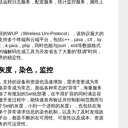
括远程日志服务，配置服务，统计监控服务，属性上
P（Wireless Uni-Protocol），该协议最大的
多个终端和云端平台，包括c++，java，c#，sy
ect-c，k-java，php，同时也能与json，xml等数据格式
的编解码生成工具为开发省去了大量的“联调”时间，
序的稳定性。
灰度，染色，监控
，支持的设备和资源也迅速增加，需求变更成为常
络异常成为常态。面临各种常态的“异常”，海量服务
除了有规划的Set化部署，在平滑扩容的同时满足容
捷开发过程中，能快速发布验证并控制影响范围而引
个Set的灰度，小到一个进程的灰度），也包括在海
单个异常请求信息的染色机制，以及为了及时发现故
平台，都是不断的在可用性、可靠性以及成本、资源
务的可运营性。