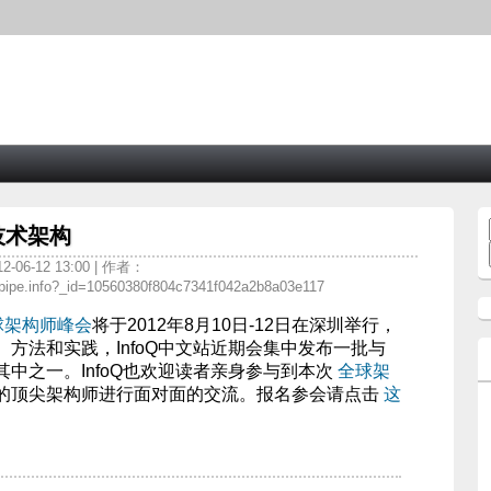
技术架构
-06-12 13:00 | 作者：
pipe.info?_id=10560380f804c7341f042a2b8a03e117
球架构师峰会
将于2012年8月10日-12日在深圳举行，
方法和实践，InfoQ中文站近期会集中发布一批与
中之一。InfoQ也欢迎读者亲身参与到本次
全球架
的顶尖架构师进行面对面的交流。报名参会请点击
这