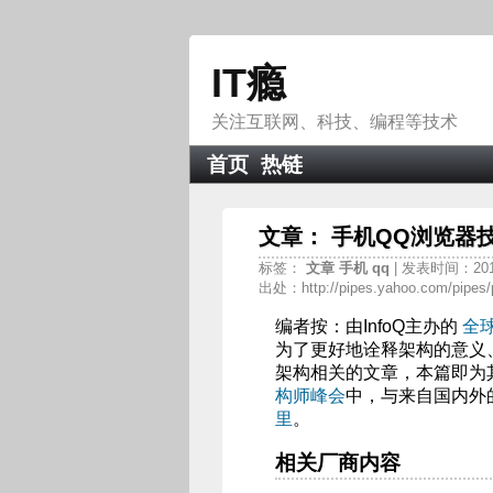
IT瘾
关注互联网、科技、编程等技术
首页
热链
文章： 手机QQ浏览器
标签：
文章
手机
qq
| 发表时间：2012
出处：http://pipes.yahoo.com/pipes/
编者按：由InfoQ主办的
全
为了更好地诠释架构的意义、
架构相关的文章，本篇即为其
构师峰会
中，与来自国内外
里
。
相关厂商内容