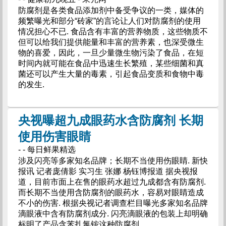
防腐剂是各类食品添加剂中备受争议的一类，媒体的
频繁曝光和部分“砖家”的言论让人们对防腐剂的使用
情况担心不已. 食品含有丰富的营养物质，这些物质不
但可以给我们提供能量和丰富的营养素，也深受微生
物的喜爱，因此，一旦少量微生物污染了食品，在短
时间内就可能在食品中迅速生长繁殖，某些细菌和真
菌还可以产生大量的毒素，引起食品变质和食物中毒
的发生.
央视曝超九成眼药水含防腐剂 长期
使用伤害眼睛
- - 每日鲜果精选
涉及闪亮等多家知名品牌；长期不当使用伤眼睛. 新快
报讯 记者庞倩影 实习生 张娜 杨钰博报道 据央视报
道，目前市面上在售的眼药水超过九成都含有防腐剂.
而长期不当使用含防腐剂的眼药水，容易对眼睛造成
不小的伤害. 根据央视记者调查栏目曝光多家知名品牌
滴眼液中含有防腐剂成分. 闪亮滴眼液的包装上却明确
标明了产品含苯扎氯铵这种防腐剂.