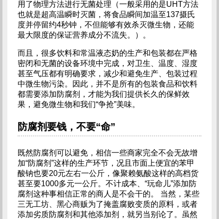
用了物理方法进行无菌处理（一般采用的是UHT方法
也就是超高温瞬时灭菌，将食品瞬间加温至137摄氏
度并停留约4秒钟，不但能够有效杀灭微生物，还能
最大限度的保证营养成分不流失。）。
而且，很多饮料和常温液态奶的生产和包装都在严格
密闭和无菌的设备环境中完成，对卫生、温度、湿度
甚至气压都有明确要求，减少和避免生产、包装过程
中微生物污染。因此，并不是所有的包装食品和饮料
都需要添加防腐剂，才能为我们提供长久的保鲜效
果，避免微生物和我们“争抢”美味。
防腐剂要钱，不要“命”
既然防腐剂可以避免，相信一些商家完全不会无故增
加“防腐剂”这样的生产环节，况且市面上便宜的苯甲
酸钠也要20元左右一公斤，像聚赖氨酸这样的高档货
甚至要1000多元一公斤。不计成本、“玩命儿”添加防
腐剂这种事相信正常的商人是不会干的。 当然，某些
三无工坊、黑心商贩为了掩盖腐败变质的原料，或者
添加劣质防腐剂和其他添加剂，就另当别论了。虽然