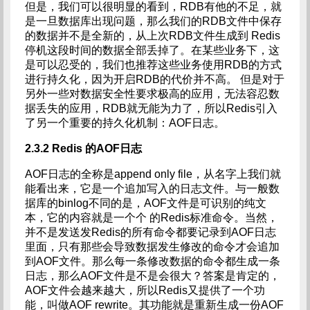
但是，我们可以很明显的看到，RDB有他的不足，就
是一旦数据库出现问题，那么我们的RDB文件中保存
的数据并不是全新的，从上次RDB文件生成到 Redis
停机这段时间的数据全部丢掉了。在某些业务下，这
是可以忍受的，我们也推荐这些业务使用RDB的方式
进行持久化，因为开启RDB的代价并不高。 但是对于
另外一些对数据安全性要求极高的应用，无法容忍数
据丢失的应用，RDB就无能为力了，所以Redis引入
了另一个重要的持久化机制：AOF日志。
2.3.2 Redis
的AOF日志
AOF日志的全称是append only file，从名字上我们就
能看出来，它是一个追加写入的日志文件。与一般数
据库的binlog不同的是，AOF文件是可识别的纯文
本，它的内容就是一个个 的Redis标准命令。当然，
并不是发送发Redis的所有命令都要记录到AOF日志
里面，只有那些会导致数据发生修改的命令才会追加
到AOF文件。那么每一条修改数据的命令都生成一条
日志，那么AOF文件是不是会很大？答案是肯定的，
AOF文件会越来越大，所以Redis又提供了一个功
能，叫做AOF rewrite。其功能就是重新生成一份AOF