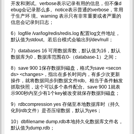
开发和测试。verbose表示记录有用的信息，但不像d
ebug会记录那么多。notice表示普通的verbose，常用
于生产环 境。warning 表示只有非常重要或者严重的
信息会记录到日志；
6）logfile /var/log/redis/redis.log 配置log文件地址，
默认值为stdout。若后台模式会输出到/dev/null；
7）databases 16 可用数据库数，默认值为16，默认
数据库为0，数据库范围在0-（database-1）之间；
8）save 900 1保存数据到磁盘，格式为save <secon
ds> <changes>，指出在多长时间内，有多少次更新
操作，就将数据同步到数据文件rdb。相当于条件触发
抓取快照，这个可以多个条件配合。save 900 1就表
示900秒内至少有1个key被改变就保存数据到磁盘；
9）rdbcompression yes 存储至本地数据库时（持久
化到rdb文件）是否压缩数据，默认为yes；
10）dbfilename dump.rdb本地持久化数据库文件名，
默认值为dump.rdb；