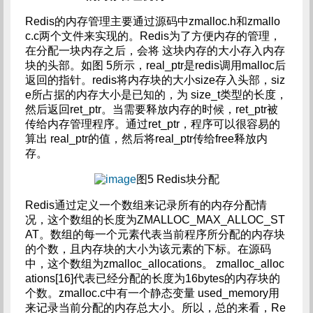
Redis的内存管理主要通过源码中zmalloc.h和zmallo
c.c两个文件来实现的。Redis为了方便内存的管理，
在分配一块内存之后，会将 这块内存的大小存入内存
块的头部。如图 5所示，real_ptr是redis调用malloc后
返回的指针。redis将内存块的大小size存入头部，siz
e所占据的内存大小是已知的，为 size_t类型的长度，
然后返回ret_ptr。当需要释放内存的时候，ret_ptr被
传给内存管理程序。通过ret_ptr，程序可以很容易的
算出 real_ptr的值，然后将real_ptr传给free释放内
存。
图5 Redis块分配
Redis通过定义一个数组来记录所有的内存分配情
况，这个数组的长度为ZMALLOC_MAX_ALLOC_ST
AT。数组的每一个元素代表当前程序所分配的内存块
的个数，且内存块的大小为该元素的下标。在源码
中，这个数组为zmalloc_allocations。 zmalloc_alloc
ations[16]代表已经分配的长度为16bytes的内存块的
个数。zmalloc.c中有一个静态变量 used_memory用
来记录当前分配的内存总大小。所以，总的来看，Re