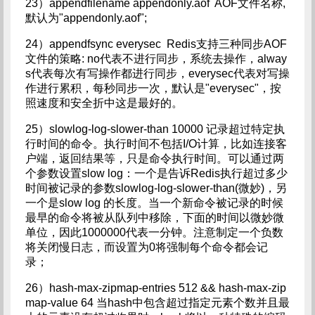
23）appendfilename appendonly.aof AOF文件名称,
默认为"appendonly.aof";
24）appendfsync everysec Redis支持三种同步AOF
文件的策略: no代表不进行同步，系统去操作，alway
s代表每次有写操作都进行同步，everysec代表对写操
作进行累积，每秒同步一次，默认是"everysec"，按
照速度和安全折中这是最好的。
25）slowlog-log-slower-than 10000 记录超过特定执
行时间的命令。执行时间不包括I/O计算，比如连接客
户端，返回结果等，只是命令执行时间。可以通过两
个参数设置slow log：一个是告诉Redis执行超过多少
时间被记录的参数slowlog-log-slower-than(微妙)，另
一个是slow log 的长度。当一个新命令被记录的时候
最早的命令将被从队列中移除，下面的时间以微妙微
单位，因此1000000代表一分钟。注意制定一个负数
将关闭慢日志，而设置为0将强制每个命令都会记
录；
26）hash-max-zipmap-entries 512 && hash-max-zip
map-value 64 当hash中包含超过指定元素个数并且最