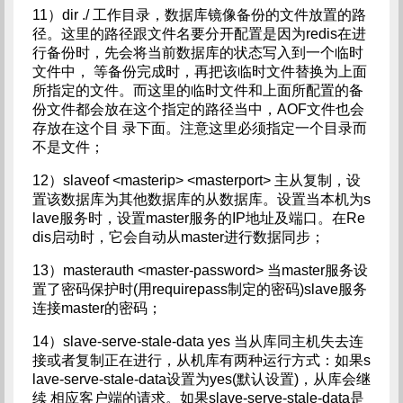
11）dir ./ 工作目录，数据库镜像备份的文件放置的路
径。这里的路径跟文件名要分开配置是因为redis在进
行备份时，先会将当前数据库的状态写入到一个临时
文件中， 等备份完成时，再把该临时文件替换为上面
所指定的文件。而这里的临时文件和上面所配置的备
份文件都会放在这个指定的路径当中，AOF文件也会
存放在这个目 录下面。注意这里必须指定一个目录而
不是文件；
12）slaveof <masterip> <masterport> 主从复制，设
置该数据库为其他数据库的从数据库。设置当本机为s
lave服务时，设置master服务的IP地址及端口。在Re
dis启动时，它会自动从master进行数据同步；
13）masterauth <master-password> 当master服务设
置了密码保护时(用requirepass制定的密码)slave服务
连接master的密码；
14）slave-serve-stale-data yes 当从库同主机失去连
接或者复制正在进行，从机库有两种运行方式：如果s
lave-serve-stale-data设置为yes(默认设置)，从库会继
续 相应客户端的请求。如果slave-serve-stale-data是