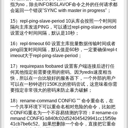
指为no，除去INFO和SLAVOF命令之外的任何请求都
会返回一个错误"SYNC with master in progress"；
15）repl-ping-slave-period 10从库会按照一个时间间
隔向主库发送PING，可以通过repl-ping-slave-period
设置这个时间间隔，默认是10秒；
16）repl-timeout 60 设置主库批量数据传输时间或者
ping回复时间间隔，默认值是60秒，一定要确保repl-t
imeout大于repl-ping-slave-period；
17）requirepass foobared 设置客户端连接后进行任
何其他指定前需要使用的密码。因为redis速度相当
快，所以在一台比较好的服务器下，一个外部的用户
可以在一秒钟进行150K次的密码尝试，这意味着你需
要指定非常强大的密码来防止暴力破解；
18）rename-command CONFIG "" 命令重命名，在
一个共享环境下可以重命名相对危险的命令，比如把
CONFIG重名为一个不容易猜测的字符：# rename-co
mmand CONFIG b840fc02d524045429941cc15f59e
41cb7be6c52。如果想删除一个命令，直接把它重命