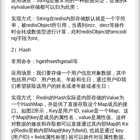
应用场景：String是最常用的一种数据类型，普通的k
ey/value存储都可以归为此类；
实现方式：String在redis内部存储默认就是一个字符
串，被redisObject所引用，当遇到incr、decr等操作
时会转成数值型进行计算，此时redisObject的encodi
ng字段为int。
2）Hash
常用命令：hget/hset/hgetall等
应用场景：我们要存储一个用户信息对象数据，其中
包括用户ID、用户姓名、年龄和生日，通过用户ID我
们希望获取该用户的姓名或者年龄或者生日；
实现方式：Redis的Hash实际是内部存储的Value为
一个HashMap，并提供了直接存取这个Map成员的接
口。如图2所示，Key是用户 ID, value是一个Map。这
个Map的key是成员的属性名，value是属性值。这样
对数据的修改和存取都可以直接通过其内部Map的 Ke
y(Redis里称内部Map的key为field), 也就是通过 key
(用户ID) + field(属性标签) 就可以操作对应属性数据。