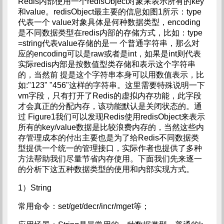
Redis内部使用一个redisObject对象来表示所有的key
和value。redisObject最主要的信息如图1所示：type
代表一个 value对象具体是何种数据类型，encoding
是不同数据类型在redis内部的存储方式，比如：type
=string代表value存储的是一 个普通字符串，那么对
应的encoding可以是raw或者是int，如果是int则代表
实际redis内部是按数值型类存储和表示这个字符串
的，当然前 提是这个字符串本身可以用数值表示，比
如:"123" "456"这样的字符串。这里需要特殊说明一下
vm字段，只有打开了Redis的虚拟内存功能，此字段
才会真正的分配内存，该功能默认是关闭状态的。通
过 Figure1我们可以发现Redis使用redisObject来表示
所有的key/value数据是比较浪费内存的，当然这些内
存管理成本的付出主要也是为了给Redis不同数据类
型提供一个统一的管理接口，实际作者也提供了多种
方法帮助我们尽量节省内存使用。下面我们先来逐一
的分析下这五种数据类型的使用和内部实现方式。
1）String
常用命令：set/get/decr/incr/mget等；