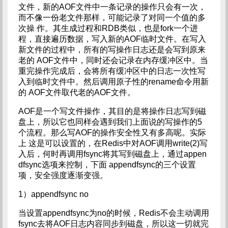
文件，新的AOF文件中一条记录的操作只会有一次，
而不像一份老文件那样，可能记录了对同一个值的多
次操 作。其生成过程和RDB类似，也是fork一个进
程，直接遍历数据，写入新的AOF临时文件。在写入
新文件的过程中，所有的写操作日志还是会写到原来
老的 AOF文件中，同时还会记录在内存缓冲区中。当
重完操作完成后，会将所有缓冲区中的日志一次性写
入到临时文件中。然后调用原子性的rename命令用新
的 AOF文件取代老的AOF文件。
AOF是一个写文件操作，其目的是将操作日志写到磁
盘上，所以它也同样会遇到我们上面说的写操作的5
个流程。那么写AOF的操作安全性又有多高呢。实际
上 这是可以设置的，在Redis中对AOF调用write(2)写
入后，何时再调用fsync将其写到磁盘上，通过appen
dfsync选项来控制，下面 appendfsync的三个设置
项，安全强度逐渐变强。
1）appendfsync no
当设置appendfsync为no的时候，Redis不会主动调用
fsync去将AOF日志内容同步到磁盘，所以这一切就完