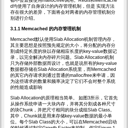
都不会直接使用malloc/free调用。Redis和Memcache
d均使用了自身设计的内存管理机制，但是 实现方法
存在很大的差异，下面将会对两者的内存管理机制分
别进行介绍。
3.1.1 Memcached
的内存管理机制
Memcached默认使用Slab Allocation机制管理内存，
其主要思想是按照预先规定的大小，将分配的内存分
割成特定长度的块以存储相应长度的key-value数据记
录，以完全解决内存碎片问题。Slab Allocation机制
只为存储外部数据而设计，也就是说所有的key-value
数据都存储在Slab Allocation系统里，而Memcached
的其它内存请求则通过普通的malloc/free来申请，因
为这些请求的数量和频率决定了它们不会对整个系统
的性能造成影响
Slab Allocation的原理相当简单。 如图3所示，它首先
从操作系统申请一大块内存，并将其分割成各种尺寸
的块Chunk，并把尺寸相同的块分成组Slab Class。
其中，Chunk就是用来存储key-value数据的最小单
位。每个Slab Class的大小，可以在Memcached启动
的时候通过制定Growth Factor来控制。假定Figure 1