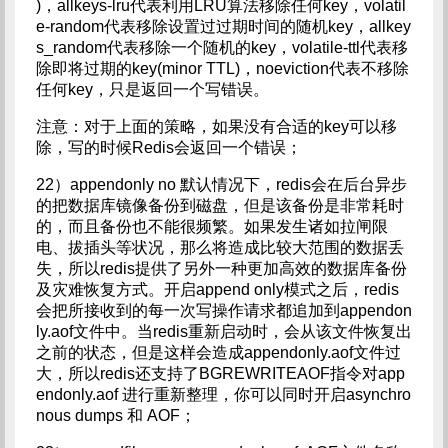
)，allkeys-lru代表利用LRU算法移除任何key，volatil
e-random代表移除设置过过期时间的随机key，allkey
s_random代表移除一个随机的key，volatile-ttl代表移
除即将过期的key(minor TTL)，noeviction代表不移除
任何key，只是返回一个写错误。
注意：对于上面的策略，如果没有合适的key可以移
除，写的时候Redis会返回一个错误；
22）appendonly no 默认情况下，redis会在后台异步
的把数据库镜像备份到磁盘，但是该备份是非常耗时
的，而且备份也不能很频繁。如果发生诸如拉闸限
电、拔插头等状况，那么将造成比较大范围的数据丢
失，所以redis提供了另外一种更加高效的数据库备份
及灾难恢复方式。开启append only模式之后，redis
会把所接收到的每一次写操作请求都追加到appendon
ly.aof文件中。当redis重新启动时，会从该文件恢复出
之前的状态，但是这样会造成appendonly.aof文件过
大，所以redis还支持了BGREWRITEAOF指令对app
endonly.aof 进行重新整理，你可以同时开启asynchro
nous dumps 和 AOF；