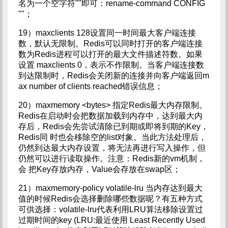
名为一个空字符""即可：rename-command CONFIG
""；
19）maxclients 128设置同一时间最大客户端连接
数，默认无限制。Redis可以同时打开的客户端连接
数为Redis进程可以打开的最大文件描述符数。如果
设置 maxclients 0，表示不作限制。当客户端连接数
到达限制时，Redis会关闭新的连接并向客户端返回m
ax number of clients reached错误信息；
20）maxmemory <bytes> 指定Redis最大内存限制。
Redis在启动时会把数据加载到内存中，达到最大内
存后，Redis会先尝试清除已到期或即将到期的Key，
Redis同 时也会移除空的list对象。当此方法处理后，
仍然到达最大内存设置，将无法再进行写入操作，但
仍然可以进行读取操作。注意：Redis新的vm机制，
会 把Key存放内存，Value会存放在swap区；
21）maxmemory-policy volatile-lru 当内存达到最大
值的时候Redis会选择删除哪些数据呢？有五种方式
可供选择：volatile-lru代表利用LRU算法移除设置过
过期时间的key (LRU:最近使用 Least Recently Used