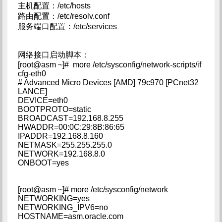
主机配置：/etc/hosts
路由配置：/etc/resolv.conf
服务端口配置：/etc/services
网络接口启动脚本：
[root@asm ~]# more /etc/sysconfig/network-scripts/if
cfg-eth0
# Advanced Micro Devices [AMD] 79c970 [PCnet32
LANCE]
DEVICE=eth0
BOOTPROTO=static
BROADCAST=192.168.8.255
HWADDR=00:0C:29:8B:86:65
IPADDR=192.168.8.160
NETMASK=255.255.255.0
NETWORK=192.168.8.0
ONBOOT=yes
[root@asm ~]# more /etc/sysconfig/network
NETWORKING=yes
NETWORKING_IPV6=no
HOSTNAME=asm.oracle.com