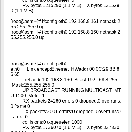
collisions:0 txqueuelen:0
RX bytes:1215290 (1.1 MiB) TX bytes:121529
0 (1.1 MiB)
[root@asm ~]# ifconfig eth0 192.168.8.161 netnask 2
55.255.255.0 up
[root@asm ~]# ifconfig eth0 192.168.8.160 netnask 2
55.255.255.0 up
[root@asm ~]# ifconfig eth0
eth0 Link encap:Ethernet HWaddr 00:0C:29:8B:8
6:65
inet addr:192.168.8.160 Bcast:192.168.8.255
Mask:255.255.255.0
UP BROADCAST RUNNING MULTICAST MT
U:1500 Metric:1
RX packets:24260 errors:0 dropped:0 overruns:
0 frame:0
TX packets:2001 errors:0 dropped:0 overruns:0
carrier:0
collisions:0 txqueuelen:1000
RX bytes:1736070 (1.6 MiB) TX bytes:327830