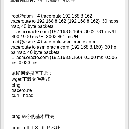
[root@asm ~]# traceroute 192.168.8.162
traceroute to 192.168.8.162 (192.168.8.162), 30 hops
max, 40 byte packets
1 asm.oracle.com (192.168.8.160) 3002.781 ms !H
3002.900 ms !H 3002.861 ms !H
[root@asm ~]# traceroute asm.oracle.com
traceroute to asm.oracle.com (192.168.8.160), 30 ho
ps max, 40 byte packets
1 asm.oracle.com (192.168.8.160) 0.300 ms 0.506
ms 0.033 ms
诊断网络是否正常：
wget 下载文件测试
ping
traceroute
curl --head
ping 命令的基本用法：
ping [-c][-i][-S][-t] IP 地址