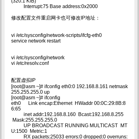
(320.1 KiB)
Interrupt:75 Base address:0x2000
修改配置文件重启网卡也可修改IP地址：
vi /etc/sysconfig/network-scripts/ifcfg-eth0
service network restart
vi /etc/sysconfig/network
vi /etc/resolv.conf
配置虚拟IP
[root@asm ~]# ifconfig eth0:0 192.168.8.161 netmask
255.255.255.0 up
[root@asm ~]# ifconfig
eth0 Link encap:Ethernet HWaddr 00:0C:29:8B:8
6:65
inet addr:192.168.8.160 Bcast:192.168.8.255
Mask:255.255.255.0
UP BROADCAST RUNNING MULTICAST MT
U:1500 Metric:1
RX packets:25033 errors:0 dropped:0 overruns: