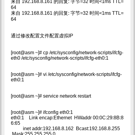
来自 192.168.8.161 的回复: 字节=32 时间<1ms TTL=
64
来自 192.168.8.161 的回复: 字节=32 时间<1ms TTL=
64
通过修改配置文件配置虚拟IP
[root@asm ~]# cp /etc/sysconfig/network-scripts/ifcfg-
eth0 /etc/sysconfig/network-scripts/ifcfg-eth0:1
[root@asm ~]# vi /etc/sysconfig/network-scripts/ifcfg-
eth0:1
[root@asm ~]# service network restart
[root@asm ~]# ifconfig eth0:1
eth0:1 Link encap:Ethernet HWaddr 00:0C:29:8B:8
6:65
inet addr:192.168.8.162 Bcast:192.168.8.255
Mask:255.255.255.0