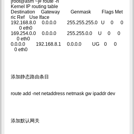
[root@asm ~]# route -n
Kernel IP routing table
Destination Gateway Genmask Flags Met
ric Ref Use Iface
192.168.8.0 0.0.0.0 255.255.255.0 U 0 0
0 eth0
169.254.0.0 0.0.0.0 255.255.0.0 U 0 0
0 eth0
0.0.0.0 192.168.8.1 0.0.0.0 UG 0 0
0 eth0
添加静态路由条目
route add -net netaddress netmask gw ipaddr dev
添加默认网关