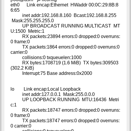
eth0 Link encap:Ethernet HWaddr 00:0C:29:8B:8
6:65
inet addr:192.168.8.160 Bcast:192.168.8.255
Mask:255.255.255.0
UP BROADCAST RUNNING MULTICAST MT
U:1500 Metric:1
RX packets:23894 errors:0 dropped:0 overruns:
0 frame:0
TX packets:1864 errors:0 dropped:0 overruns:0
carrier:0
collisions:0 txqueuelen:1000
RX bytes:1708719 (1.6 MiB) TX bytes:309503
(302.2 KiB)
Interrupt:75 Base address:0x2000
lo Link encap:Local Loopback
inet addr:127.0.0.1 Mask:255.0.0.0
UP LOOPBACK RUNNING MTU:16436 Metri
c:1
RX packets:18747 errors:0 dropped:0 overruns:
0 frame:0
TX packets:18747 errors:0 dropped:0 overruns:
0 carrier:0