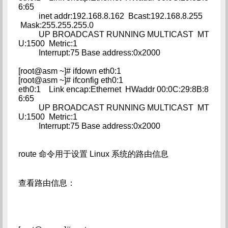
6:65
inet addr:192.168.8.162 Bcast:192.168.8.255
Mask:255.255.255.0
UP BROADCAST RUNNING MULTICAST MT
U:1500 Metric:1
Interrupt:75 Base address:0x2000
[root@asm ~]# ifdown eth0:1
[root@asm ~]# ifconfig eth0:1
eth0:1 Link encap:Ethernet HWaddr 00:0C:29:8B:8
6:65
UP BROADCAST RUNNING MULTICAST MT
U:1500 Metric:1
Interrupt:75 Base address:0x2000
route 命令用于设置 Linux 系统的路由信息
查看路由信息：