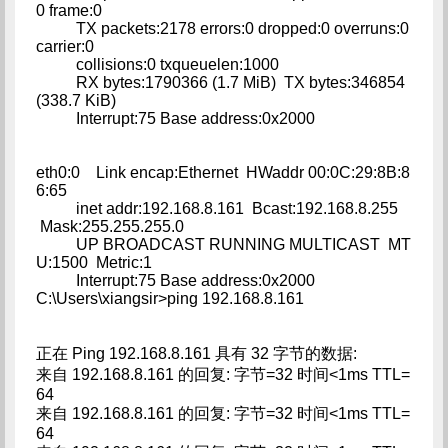
0 frame:0
TX packets:2178 errors:0 dropped:0 overruns:0
carrier:0
collisions:0 txqueuelen:1000
RX bytes:1790366 (1.7 MiB) TX bytes:346854
(338.7 KiB)
Interrupt:75 Base address:0x2000
eth0:0 Link encap:Ethernet HWaddr 00:0C:29:8B:8
6:65
inet addr:192.168.8.161 Bcast:192.168.8.255
Mask:255.255.255.0
UP BROADCAST RUNNING MULTICAST MT
U:1500 Metric:1
Interrupt:75 Base address:0x2000
C:\Users\xiangsir>ping 192.168.8.161
正在 Ping 192.168.8.161 具有 32 字节的数据:
来自 192.168.8.161 的回复: 字节=32 时间<1ms TTL=
64
来自 192.168.8.161 的回复: 字节=32 时间<1ms TTL=
64