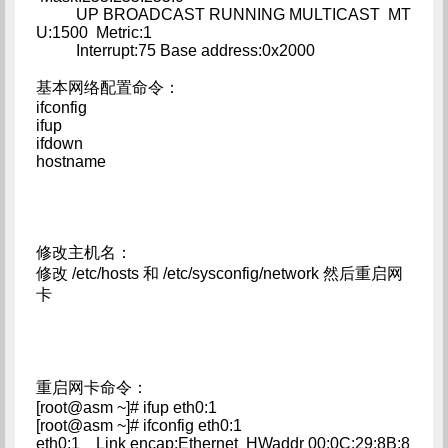
UP BROADCAST RUNNING MULTICAST MT
U:1500 Metric:1
Interrupt:75 Base address:0x2000
基本网络配置命令：
ifconfig
ifup
ifdown
hostname
修改主机名：
修改 /etc/hosts 和 /etc/sysconfig/network 然后重启网
卡
重启网卡命令：
[root@asm ~]# ifup eth0:1
[root@asm ~]# ifconfig eth0:1
eth0:1 Link encap:Ethernet HWaddr 00:0C:29:8B:8