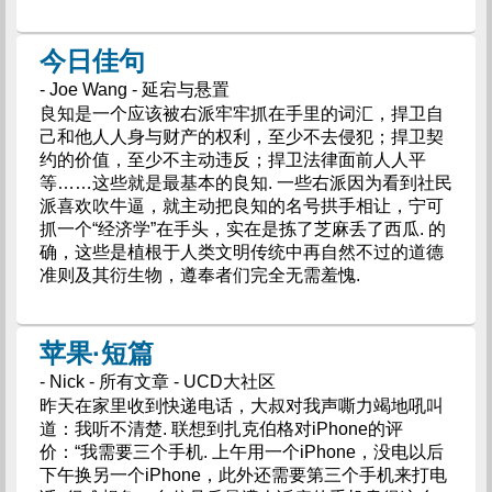
今日佳句
- Joe Wang - 延宕与悬置
良知是一个应该被右派牢牢抓在手里的词汇，捍卫自
己和他人人身与财产的权利，至少不去侵犯；捍卫契
约的价值，至少不主动违反；捍卫法律面前人人平
等……这些就是最基本的良知. 一些右派因为看到社民
派喜欢吹牛逼，就主动把良知的名号拱手相让，宁可
抓一个“经济学”在手头，实在是拣了芝麻丢了西瓜. 的
确，这些是植根于人类文明传统中再自然不过的道德
准则及其衍生物，遵奉者们完全无需羞愧.
苹果·短篇
- Nick - 所有文章 - UCD大社区
昨天在家里收到快递电话，大叔对我声嘶力竭地吼叫
道：我听不清楚. 联想到扎克伯格对iPhone的评
价：“我需要三个手机. 上午用一个iPhone，没电以后
下午换另一个iPhone，此外还需要第三个手机来打电