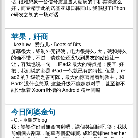
话. 很难想象一台信号质量遭人诟病的手机卖得这么
好，而专精于此的诺基亚却日暮西山. 我假想了iPhon
e研发之初的一场对话.
苹果，奸商
- kezhuw - 爱范儿 · Beats of Bits
屏幕很大，铝制外壳很硬，电力很持久. 大，硬和持久
的确不错，不过，请这位还没找到男友的姑娘让一
让，容我也说一句：. iPad2 最大的特点是：便宜. 好
把，我们说的都是 iPad 一代就已有的特性. 但是， iP
ad2 的升级确乏善可陈，最大的惊喜是看到教主，和 i
Pad2 没什么关系. 这些升级不能超越对手，甚至都不
能让拿着 Xoom 吐槽的 Android 粉丝闭嘴.
今日阿婆金句
- C. - 卓韻芝blog
我：婆婆你好耐無金句喇喎，講個笑話聽吓. 婆：我以
前細個去割草，啲草有個蜜蜂竇. 成班蜜蜂her her her