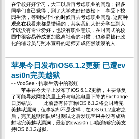
在学校好好学习，大三以后再考虑职业的问题；很多
同学们自己觉得，到了大学先好好放松下，享受下校
园生活，等到快毕业的时候再去考虑职业问题. 这两种
观念在我看来都是错误的，其实我们大部分学生到大
学既没有专业爱好，也没有职业意识，在封闭式的校
园中很容易养成更加脱离社会的习惯，也容易被行政
化的辅导员与照本宣科的老师弄成茫然淡漠的人.
苹果今日发布iOS6.1.2更新 已遭ev
asi0n完美越狱
- - VooSee - 拮取生活中的彩虹
苹果在今天早上发布了iOS 6.1.2更新，主要修复
了可能导致网络流量上升与电池电量下降的Exchange
日历错误. 此前曾有传言称iOS 6.1.2将会封堵完
美越狱漏洞，但事实却不是这样，在iOS 6.1.2发布之
后，完美越狱团队经过测试之后发现苹果并没有成功
封堵完美越狱漏洞，最新的evasi0n 1.4版能够完美支
持iOS 6.1.2越狱.