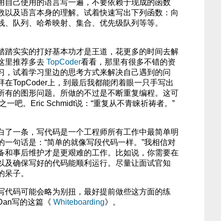
用自己使用的语言写一遍，不要依赖于现成的函数
数以及语言本身的理解。试着快速写出下列函数：向
栈、队列、哈希映射、集合、优先级队列等等。
踏踏实实的打好基本功才是王道，花更多的时间去解
这里推荐多去
TopCoder
看看，那里有很多不错的资
习，试着学习里边的思考方式来解决自己遇到的问
在TopCoder上，到最后我都能闭着眼一只手写出
所有的图形问题。所做的不过是不断重复编程。这可
一吧。Eric Schmidt说：“重复从不青睐祈祷者。”
白了一条，写代码是一个工程师所有工作中最简单明
的一句话是：“简单的就像写段代码一样。”我相信对
备和事后维护才是更艰难的工作。比如说，你需要在
以及确保写好的代码能顺利运行。尽量让面试官知
的呆子。
写代码可能会略为别扭，最好提前做些这方面的练
Dan写的这篇《
Whiteboarding
》。