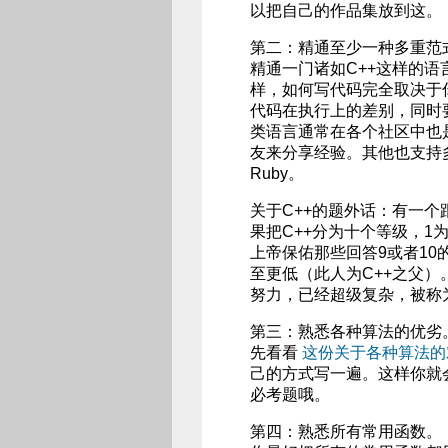
以把自己的作品集放到这。
第二：精通至少一种多重范
精通一门诸如C++这样的
样，如何写代码完全取决于
代码在执行上的差别，同时
类语言通常在各个社区中也
友来分享经验。其他也支持多风
Ruby。
关于C++的题外话：有一个
果把C++分为十个等级，1
上帝保佑那些回答9或者10的人，
至更低（此人为C++之父
努力，已经超级复杂，被称
第三：熟悉各种算法的优劣
先看看
这份关于各种算法的
己的方式写一遍。这样你就
必考题哦。
第四：熟悉所有常用函数。