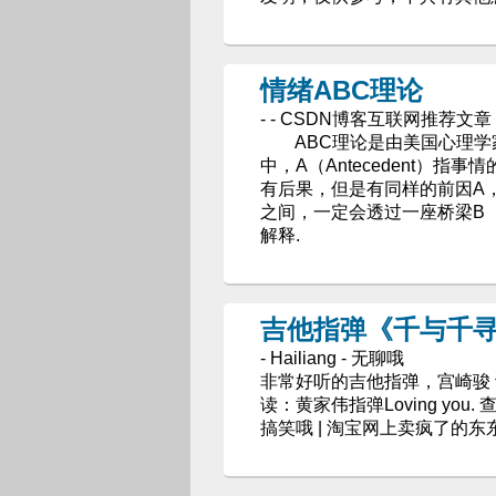
情绪ABC理论
- - CSDN博客互联网推荐文章
ABC理论是由美国心理学家
中，A（Antecedent）指事
有后果，但是有同样的前因A，
之间，一定会透过一座桥梁B（
解释.
吉他指弹《千与千寻》片尾
- Hailiang - 无聊哦
非常好听的吉他指弹，宫崎骏 动画
读：黄家伟指弹Loving you. 查
搞笑哦 | 淘宝网上卖疯了的东东. 订阅 