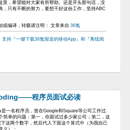
这里，希望能对大家有所帮助。还是开头那句话，没
典，只有不断的努力，要想干好这份工作，坚持ABC
创或编译，转载请注明： 文章来自
36氪
线，支持『一键下载36氪报道的移动App』和『离线阅
：
e Coding——程序员面试必读
 Byttow是一名程序员，曾在Google和Square等公司工作过.
个简单的问题：第一，你面试过多少家公司；第二，这
 记下这两个数字，然后代入下面这个算式中（为我自己
意义）：.