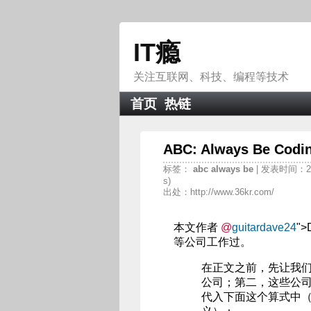
IT瘾
关注互联网、科技、编程等技术
首页
热链
ABC: Always Be 
标签：
abc
always
be
| 发表时间：201
s)
出处：http://www.36kr.com/
本文作者
@
guitardave24
">
等公司工作过。
在正文之前，先让我
公司；第二，这些公
代入下面这个算式中