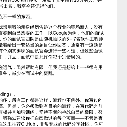
超过500名程序员，录取了其中超过10％的人。并
相当出名，我至今还记得他们。
点不一样的东西。
我想用我的亲身经历告诉这个行业的职场新人，没有
签到自己想要的工作，以Google为例，他们的面试
，你的面试官团队是由随机抽取的5－7名软件工程师
量着给出一套适当的题目让你回答，通常有一道题是
有个别恶趣味的面试官会进行一些刁难，但这些面试
牛，并且，面试中是允许你犯个别错误的。
碰运气，虽然帮助有限，但我还是想给出一些很有用
准备，减少在面试中的慌乱。
oding）。
的多，所有工作都是这样，编程也不例外。你写过的
高。但是，你必须做到有目的的编程，在写代码之前
短板并且加强训练，坚持不懈的挑战自己的极限，努
。我强烈建议你把自己做过的每个项目——不管是否
这里推荐GitHub，非常专业的代码分享社区，你可