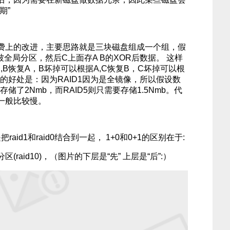
期”
空间浪费上的改进，主要思路就是三块磁盘组成一个组，假
会被全局分区，然后C上面存A B的XOR后数据。 这样
,B恢复A，B坏掉可以根据A,C恢复B，C坏掉可以根
相比的好处是：因为RAID1因为是全镜像，所以假设数
储了2Nmb，而RAID5则只需要存储1.5Nmb。代
一般比较慢。
是把raid1和raid0结合到一起， 1+0和0+1的区别在于:
raid10)，（图片的下层是“先” 上层是“后”:）