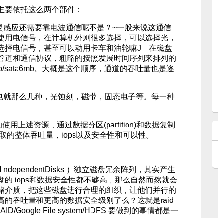
主要依托这么两个部件：
心灵感应还需要靠电波通信呢不是？~一般来说这通信
使用电信号，在计算机外则很多选择，可以选择光，
选择电信号，甚至可以动用卡车和油轮嘛J，在磁盘
管道和通信协议，粗略的按照发展时间序列来排列的
i/sata3mb/sata6mb。大概是这个顺序，通道的吞吐量也是逐
说也就那么几种，光蚀刻，磁带，固态电子等。每一种
使用上述资源，通过数据分区(partition)和数据复制
升数据存取的整体吞吐量，iops以及安全性和可以性。
ay ofI ndependentDisks ）独立磁盘冗余阵列，其实产生
的 iops和数据安全性都不够高，那么自然而然就会
储介质，把这些磁盘进行合理的组织，让他们并行的
的吞吐量和更高的数据安全级别了么？这就是raid
/Google File system/HDFS 要做到的事情都是一