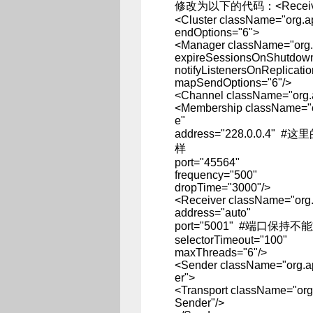
修改为以下的代码：<Receiver
<Cluster className="org.a
endOptions="6">
<Manager className="org.
expireSessionsOnShutdown
notifyListenersOnReplicati
mapSendOptions="6"/>
<Channel className="org.a
<Membership className="or
e"
address="228.0.0.
样
port="45564"
frequency="500"
dropTime="3000"/>
<Receiver className="org.a
address="auto"
port="5001" #端口保持不
selectorTimeout="100"
maxThreads="6"/>
<Sender className="org.apa
er">
<Transport className="org.a
Sender"/>