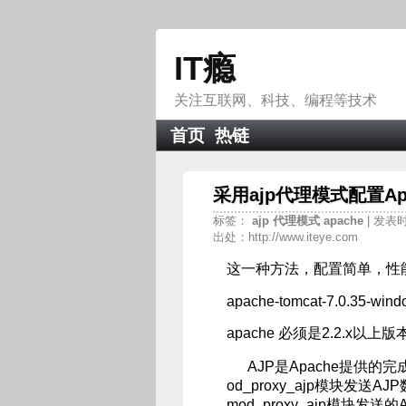
IT瘾
关注互联网、科技、编程等技术
首页
热链
采用ajp代理模式配置Ap
标签：
ajp
代理模式
apache
| 发表时
出处：http://www.iteye.com
这一种方法，配置简单，性能
apache-tomcat-7.0.35-windo
apache 必须是2.2.x以上版
AJP是Apache提供的完
od_proxy_ajp模块发
mod_proxy_ajp模块