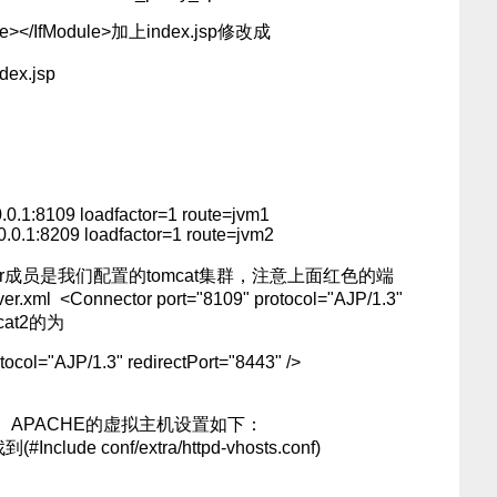
le></IfModule>加上index.jsp修改成
ndex.jsp
.0.1:8109 loadfactor=1 route=jvm1
0.0.1:8209 loadfactor=1 route=jvm2
mber成员是我们配置的tomcat集群，注意上面红色的端
l <Connector port="8109" protocol="AJP/1.3"
omcat2的为
ocol="AJP/1.3" redirectPort="8443" />
APACHE的虚拟主机设置如下：
Include conf/extra/httpd-vhosts.conf)