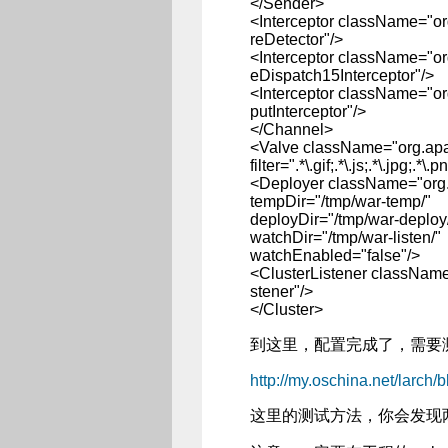
</Sender>
<Interceptor className="org
reDetector"/>
<Interceptor className="or
eDispatch15Interceptor"/>
<Interceptor className="org
putInterceptor"/>
</Channel>
<Valve className="org.apac
filter=".*\.gif;.*\.js;.*\.jpg;.*\.
<Deployer className="org.
tempDir="/tmp/war-temp/"
deployDir="/tmp/war-deploy
watchDir="/tmp/war-listen/"
watchEnabled="false"/>
<ClusterListener className
stener"/>
</Cluster>
到这里，配置完成了，需要
http://my.oschina.net/larch/
这里的测试方法，你会发现