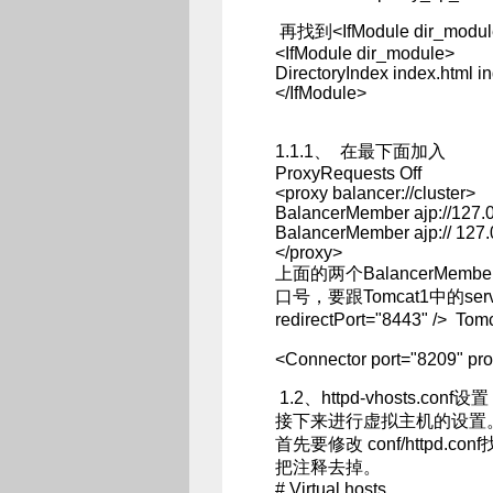
再找到<IfModule dir_modu
<IfModule dir_module>
DirectoryIndex index.html i
</IfModule>
1.1.1、 在最下面加入
ProxyRequests Off
<proxy balancer://cluster>
BalancerMember ajp://127.0
BalancerMember ajp:// 127.
</proxy>
上面的两个BalancerMe
口号，要跟Tomcat1中的server.xm
redirectPort="8443" /> T
<Connector port="8209" prot
1.2、httpd-vhosts.conf设置
接下来进行虚拟主机的设置。
首先要修改 conf/httpd.conf找到(#
把注释去掉。
# Virtual hosts