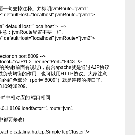
去掉注释。并标明jvmRoute="jvm1".
e" defaultHost="localhost" jvmRoute="jvm1">
a" defaultHost="localhost"> -->
。注意：jvmRoute配置不要一样。
 defaultHost="localhost" jvmRoute="jvm2">
ector on port 8009 -->
tocol="AJP/1.3" redirectPort="8443" />
链接的关键(前面有说过)，前台apache就是通过AJP协议
以完成负载均衡的作用。也可以用HTTP协议。大家注意
红色部分（port="8009"）就是连接的接口了。
09和8209.
Conf 中相对应的 端口相同
.0.1:8109 loadfactor=1 route=jvm1
cat中都要修改)
ache.catalina.ha.tcp.SimpleTcpCluster"/>