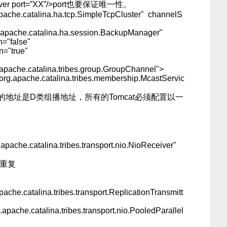
 port=”XX”/>port也要保证唯一性。
pache.catalina.ha.tcp.SimpleTcpCluster" channelS
apache.catalina.ha.session.BackupManager"
="false"
on="true"
pache.catalina.tribes.group.GroupChannel">
g.apache.catalina.tribes.membership.McastServic
4" #这里的地址是D类组播地址，所有的Tomcat必须配置以一
pache.catalina.tribes.transport.nio.NioReceiver"
能重复
che.catalina.tribes.transport.ReplicationTransmitt
pache.catalina.tribes.transport.nio.PooledParallel