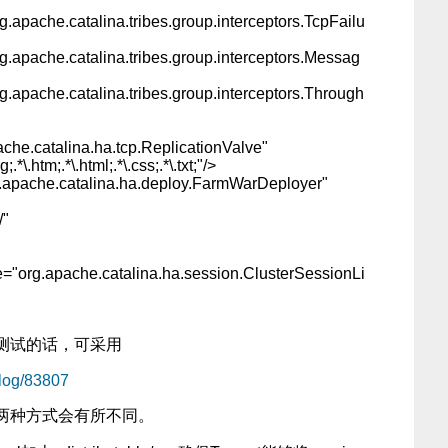
.apache.catalina.tribes.group.interceptors.TcpFailu
g.apache.catalina.tribes.group.interceptors.Messag
.apache.catalina.tribes.group.interceptors.Through
he.catalina.ha.tcp.ReplicationValve"
png;.*\.htm;.*\.html;.*\.css;.*\.txt;"/>
apache.catalina.ha.deploy.FarmWarDeployer"
/"
="org.apache.catalina.ha.session.ClusterSessionLi
测试的话，可采用
blog/83807
两种方式会有所不同。