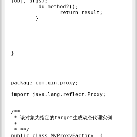
(obj, args);

	 du.method2();

		return result;

	}

package com.qin.proxy;

import java.lang.reflect.Proxy;

/**

 * 该对象为指定的target生成动态代理实例

 * 

 * **/

public class MyProxyFactory  {
