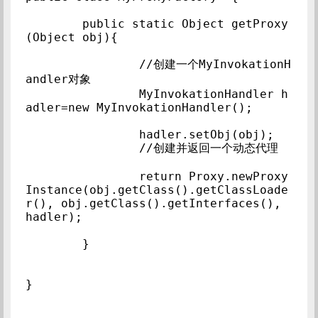
	public static Object getProxy
(Object obj){

		//创建一个MyInvokationH
andler对象

		MyInvokationHandler h
adler=new MyInvokationHandler();

		hadler.setObj(obj);

		//创建并返回一个动态代理

		return Proxy.newProxy
Instance(obj.getClass().getClassLoade
r(), obj.getClass().getInterfaces(), 
hadler);

	} 
