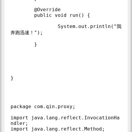
	@Override

	public void run() {

		System.out.println("我
奔跑迅速！");

	}

package com.qin.proxy;

import java.lang.reflect.InvocationHa
ndler;

import java.lang.reflect.Method;
