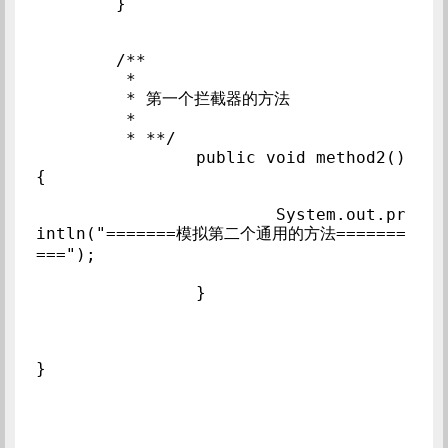
	}

	/**

	 * 

	 * 第一个拦截器的方法

	 * 

	 * **/

		public void method2()
{

			System.out.pr
intln("=======模拟第二个通用的方法=======
===");

		}

}
