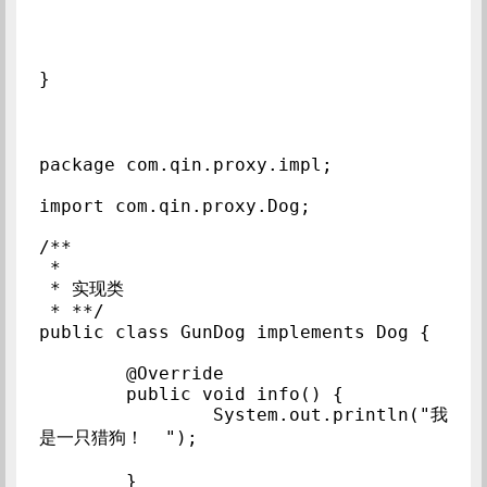
package com.qin.proxy.impl;

import com.qin.proxy.Dog;

/**

 * 

 * 实现类

 * **/

public class GunDog implements Dog {

	@Override

	public void info() {

		System.out.println("我
是一只猎狗！  ");

	}
