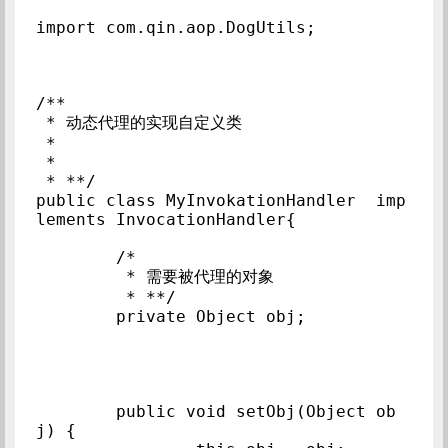
import com.qin.aop.DogUtils;

/**

 * 动态代理的实现自定义类

 * 

 * 

 * **/

public class MyInvokationHandler  imp
lements InvocationHandler{

	/*

	 * 需要被代理的对象

	 * **/

	private Object obj;

	public void setObj(Object ob
j) {
