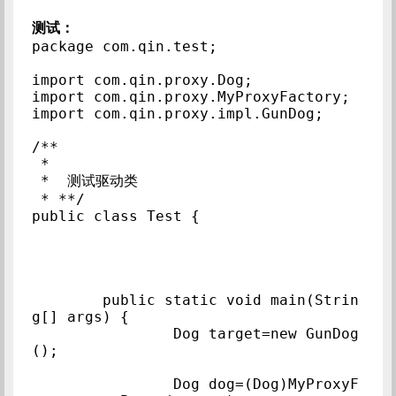
测试：
package com.qin.test;

import com.qin.proxy.Dog;

import com.qin.proxy.MyProxyFactory;

import com.qin.proxy.impl.GunDog;

/**

 * 

 *  测试驱动类

 * **/

public class Test {

	public static void main(Strin
g[] args) {

		Dog target=new GunDog
();

		Dog dog=(Dog)MyProxyF