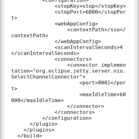
          <configuration>

              <stopKey>stop</stopKey>

              <stopPort>6000</stopPor
t>

              <webAppConfig>

                  <contextPath>/sso</
contextPath>

              </webAppConfig>

              <scanIntervalSeconds>4
</scanIntervalSeconds>

              <connectors>

                  <connector implemen
tation="org.eclipse.jetty.server.nio.
SelectChannelConnector">

                      <port>8081</por
t>

                      <maxIdleTime>60
000</maxIdleTime>

                  </connector>

              </connectors>

          </configuration>

      </plugin>

    </plugins>

  </build>
