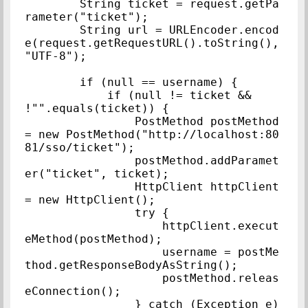
        String ticket = request.getPa
rameter("ticket");

        String url = URLEncoder.encod
e(request.getRequestURL().toString(), 
"UTF-8");

        if (null == username) {

            if (null != ticket && 
!"".equals(ticket)) {

                PostMethod postMethod 
= new PostMethod("http://localhost:80
81/sso/ticket");

                postMethod.addParamet
er("ticket", ticket);

                HttpClient httpClient 
= new HttpClient();

                try {

                    httpClient.execut
eMethod(postMethod);

                    username = postMe
thod.getResponseBodyAsString();

                    postMethod.releas
eConnection();

                } catch (Exception e) 