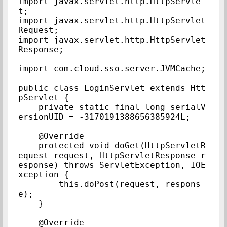
import javax.servlet.http.HttpServle
t;

import javax.servlet.http.HttpServlet
Request;

import javax.servlet.http.HttpServlet
Response;

import com.cloud.sso.server.JVMCache;

public class LoginServlet extends Htt
pServlet {

    private static final long serialV
ersionUID = -3170191388656385924L;

    @Override

    protected void doGet(HttpServletR
equest request, HttpServletResponse r
esponse) throws ServletException, IOE
xception {

        this.doPost(request, respons
e);

    }

    @Override
