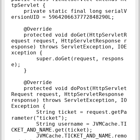
tpServlet {

    private static final long serialV
ersionUID = 5964206637772848290L;

    @Override

    protected void doGet(HttpServletR
equest request, HttpServletResponse r
esponse) throws ServletException, IOE
xception {

        super.doGet(request, respons
e);

    }

    @Override

    protected void doPost(HttpServlet
Request request, HttpServletResponse 
response) throws ServletException, IO
Exception {

        String ticket = request.getPa
rameter("ticket");

        String username = JVMCache.TI
CKET_AND_NAME.get(ticket);

        JVMCache.TICKET_AND_NAME.remo