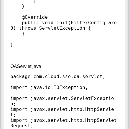
        }

    }

    @Override

    public void init(FilterConfig arg
0) throws ServletException {

    }

}
OAServlet.java
package com.cloud.sso.oa.servlet;

import java.io.IOException;

import javax.servlet.ServletExceptio
n;

import javax.servlet.http.HttpServle
t;

import javax.servlet.http.HttpServlet
Request;
