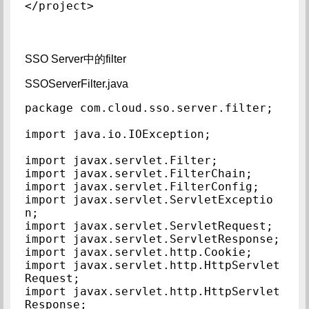
SSO Server中的filter
SSOServerFilter.java
package com.cloud.sso.server.filter;

import java.io.IOException;

import javax.servlet.Filter;

import javax.servlet.FilterChain;

import javax.servlet.FilterConfig;

import javax.servlet.ServletExceptio
n;

import javax.servlet.ServletRequest;

import javax.servlet.ServletResponse;

import javax.servlet.http.Cookie;

import javax.servlet.http.HttpServlet
Request;

import javax.servlet.http.HttpServlet
Response;
