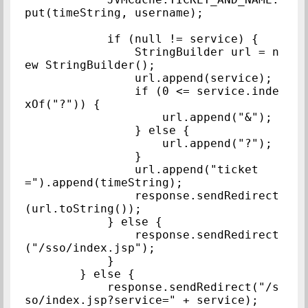
put(timeString, username);

            if (null != service) {

                StringBuilder url = n
ew StringBuilder();

                url.append(service);

                if (0 <= service.inde
xOf("?")) {

                    url.append("&");

                } else {

                    url.append("?");

                }

                url.append("ticket
=").append(timeString);

                response.sendRedirect
(url.toString());

            } else {

                response.sendRedirect
("/sso/index.jsp");

            }

        } else {

            response.sendRedirect("/s
so/index.jsp?service=" + service);
