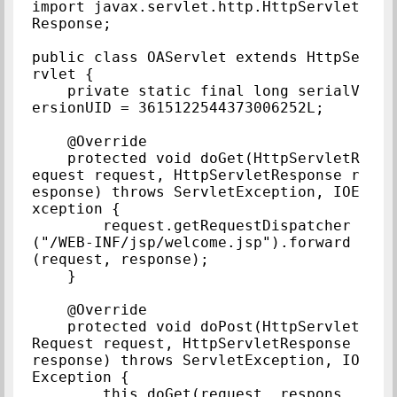
import javax.servlet.http.HttpServlet
Response;

public class OAServlet extends HttpSe
rvlet {

    private static final long serialV
ersionUID = 3615122544373006252L;

    @Override

    protected void doGet(HttpServletR
equest request, HttpServletResponse r
esponse) throws ServletException, IOE
xception {

        request.getRequestDispatcher
("/WEB-INF/jsp/welcome.jsp").forward
(request, response);

    }

    @Override

    protected void doPost(HttpServlet
Request request, HttpServletResponse 
response) throws ServletException, IO
Exception {

        this.doGet(request, respons