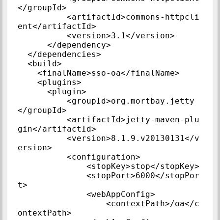
</groupId>

          <artifactId>commons-httpcli
ent</artifactId>

          <version>3.1</version> 

      </dependency>

  </dependencies>

  <build>

    <finalName>sso-oa</finalName>

    <plugins>

      <plugin>

          <groupId>org.mortbay.jetty
</groupId>

          <artifactId>jetty-maven-plu
gin</artifactId>

          <version>8.1.9.v20130131</v
ersion>

          <configuration>

              <stopKey>stop</stopKey>

              <stopPort>6000</stopPor
t>

              <webAppConfig>

                  <contextPath>/oa</c
ontextPath>
