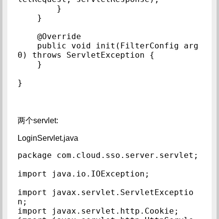
        }

    }

    @Override

    public void init(FilterConfig arg
0) throws ServletException {

    }

}
两个servlet:
LoginServlet.java
package com.cloud.sso.server.servlet;

import java.io.IOException;

import javax.servlet.ServletExceptio
n;

import javax.servlet.http.Cookie;
