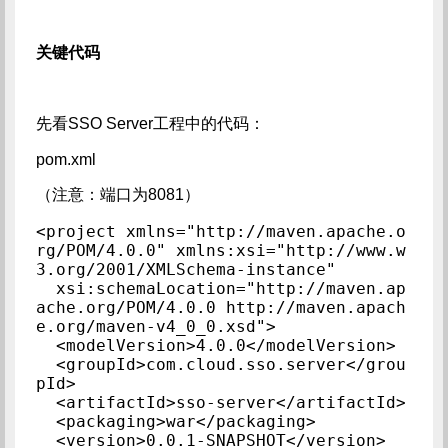
关键代码
先看SSO Server工程中的代码：
pom.xml
（注意：端口为8081）
<project xmlns="http://maven.apache.o
rg/POM/4.0.0" xmlns:xsi="http://www.w
3.org/2001/XMLSchema-instance"

  xsi:schemaLocation="http://maven.ap
ache.org/POM/4.0.0 http://maven.apach
e.org/maven-v4_0_0.xsd">

  <modelVersion>4.0.0</modelVersion>

  <groupId>com.cloud.sso.server</grou
pId>

  <artifactId>sso-server</artifactId>

  <packaging>war</packaging>

  <version>0.0.1-SNAPSHOT</version>
