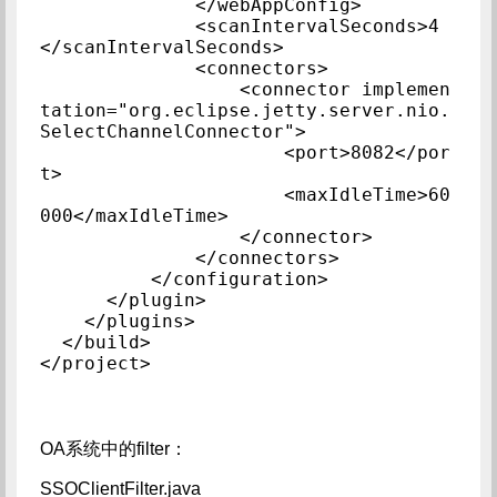
              </webAppConfig>

              <scanIntervalSeconds>4
</scanIntervalSeconds>

              <connectors>

                  <connector implemen
tation="org.eclipse.jetty.server.nio.
SelectChannelConnector">

                      <port>8082</por
t>

                      <maxIdleTime>60
000</maxIdleTime>

                  </connector>

              </connectors>

          </configuration>

      </plugin>

    </plugins>

  </build>

OA系统中的filter：
SSOClientFilter.java