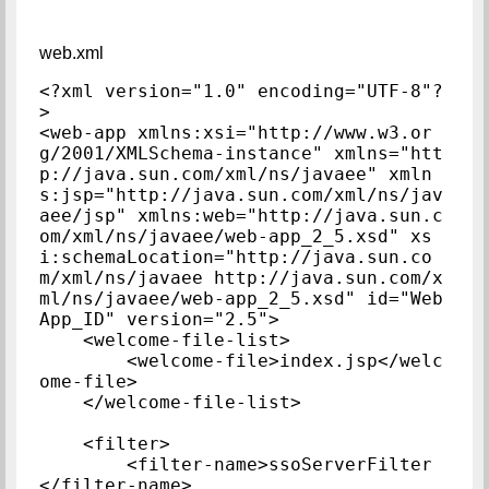
web.xml
<?xml version="1.0" encoding="UTF-8"?
>

<web-app xmlns:xsi="http://www.w3.or
g/2001/XMLSchema-instance" xmlns="htt
p://java.sun.com/xml/ns/javaee" xmln
s:jsp="http://java.sun.com/xml/ns/jav
aee/jsp" xmlns:web="http://java.sun.c
om/xml/ns/javaee/web-app_2_5.xsd" xs
i:schemaLocation="http://java.sun.co
m/xml/ns/javaee http://java.sun.com/x
ml/ns/javaee/web-app_2_5.xsd" id="Web
App_ID" version="2.5">

    <welcome-file-list>

        <welcome-file>index.jsp</welc
ome-file>

    </welcome-file-list>

    <filter>

        <filter-name>ssoServerFilter
</filter-name>
