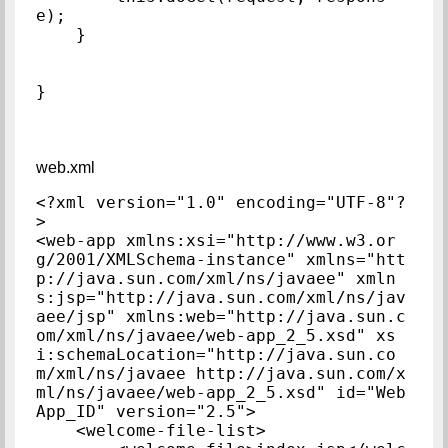
e);

    }

}
web.xml
<?xml version="1.0" encoding="UTF-8"?
>

<web-app xmlns:xsi="http://www.w3.or
g/2001/XMLSchema-instance" xmlns="htt
p://java.sun.com/xml/ns/javaee" xmln
s:jsp="http://java.sun.com/xml/ns/jav
aee/jsp" xmlns:web="http://java.sun.c
om/xml/ns/javaee/web-app_2_5.xsd" xs
i:schemaLocation="http://java.sun.co
m/xml/ns/javaee http://java.sun.com/x
ml/ns/javaee/web-app_2_5.xsd" id="Web
App_ID" version="2.5">

    <welcome-file-list>
