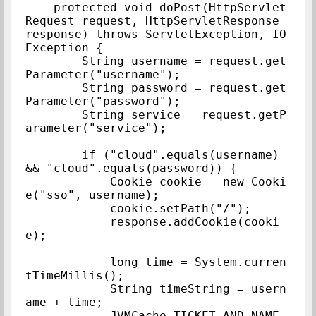
    protected void doPost(HttpServlet
Request request, HttpServletResponse 
response) throws ServletException, IO
Exception {

        String username = request.get
Parameter("username");

        String password = request.get
Parameter("password");

        String service = request.getP
arameter("service");

        if ("cloud".equals(username) 
&& "cloud".equals(password)) {

            Cookie cookie = new Cooki
e("sso", username);

            cookie.setPath("/");

            response.addCookie(cooki
e);

            long time = System.curren
tTimeMillis();

            String timeString = usern
ame + time;

            JVMCache.TICKET_AND_NAME.