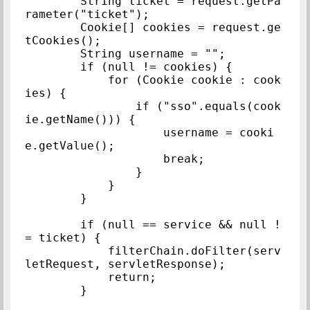
        String ticket = request.getPa
rameter("ticket");

        Cookie[] cookies = request.ge
tCookies();

        String username = "";

        if (null != cookies) {

            for (Cookie cookie : cook
ies) {

                if ("sso".equals(cook
ie.getName())) {

                    username = cooki
e.getValue();

                    break;

                }

            }

        }

        if (null == service && null !
= ticket) {

            filterChain.doFilter(serv
letRequest, servletResponse);

            return;

        }
