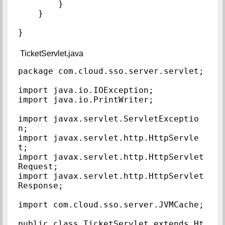
        }

    }

}
TicketServlet.java
package com.cloud.sso.server.servlet;

import java.io.IOException;

import java.io.PrintWriter;

import javax.servlet.ServletExceptio
n;

import javax.servlet.http.HttpServle
t;

import javax.servlet.http.HttpServlet
Request;

import javax.servlet.http.HttpServlet
Response;

import com.cloud.sso.server.JVMCache;

public class TicketServlet extends Ht