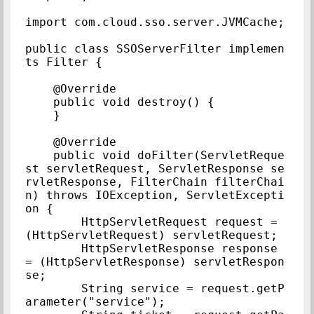
import com.cloud.sso.server.JVMCache;

public class SSOServerFilter implemen
ts Filter {

    @Override

    public void destroy() {

    }

    @Override

    public void doFilter(ServletReque
st servletRequest, ServletResponse se
rvletResponse, FilterChain filterChai
n) throws IOException, ServletExcepti
on {

        HttpServletRequest request = 
(HttpServletRequest) servletRequest;

        HttpServletResponse response 
= (HttpServletResponse) servletRespon
se;

        String service = request.getP
arameter("service");
