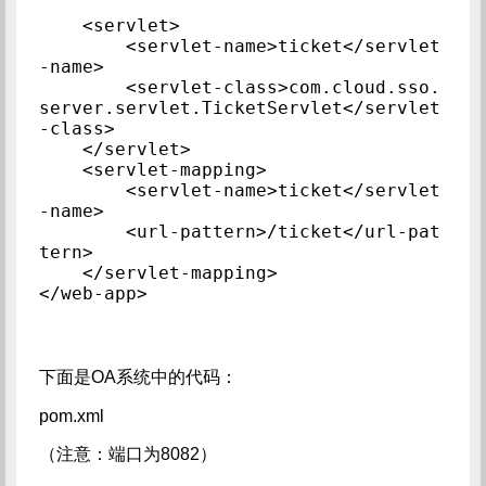
    <servlet>

        <servlet-name>ticket</servlet
-name>

        <servlet-class>com.cloud.sso.
server.servlet.TicketServlet</servlet
-class>

    </servlet>

    <servlet-mapping>

        <servlet-name>ticket</servlet
-name>

        <url-pattern>/ticket</url-pat
tern>

    </servlet-mapping>

下面是OA系统中的代码：
pom.xml
（注意：端口为8082）