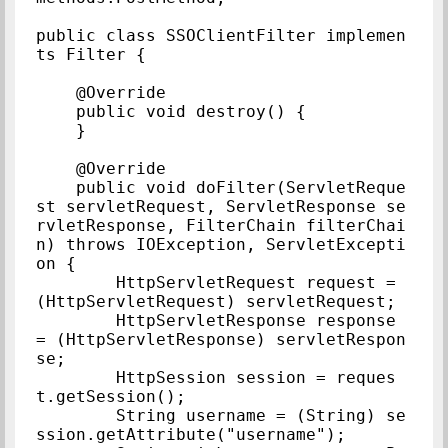
public class SSOClientFilter implemen
ts Filter {

    @Override

    public void destroy() {

    }

    @Override

    public void doFilter(ServletReque
st servletRequest, ServletResponse se
rvletResponse, FilterChain filterChai
n) throws IOException, ServletExcepti
on {

        HttpServletRequest request = 
(HttpServletRequest) servletRequest;

        HttpServletResponse response 
= (HttpServletResponse) servletRespon
se;

        HttpSession session = reques
t.getSession();

        String username = (String) se
ssion.getAttribute("username");
