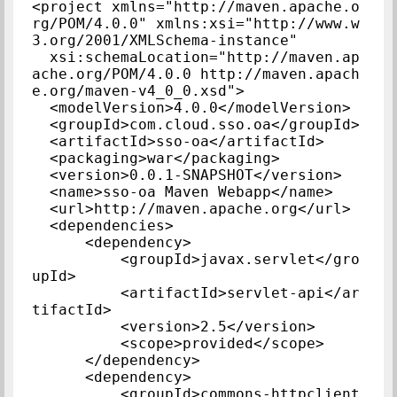
<project xmlns="http://maven.apache.o
rg/POM/4.0.0" xmlns:xsi="http://www.w
3.org/2001/XMLSchema-instance"

  xsi:schemaLocation="http://maven.ap
ache.org/POM/4.0.0 http://maven.apach
e.org/maven-v4_0_0.xsd">

  <modelVersion>4.0.0</modelVersion>

  <groupId>com.cloud.sso.oa</groupId>

  <artifactId>sso-oa</artifactId>

  <packaging>war</packaging>

  <version>0.0.1-SNAPSHOT</version>

  <name>sso-oa Maven Webapp</name>

  <url>http://maven.apache.org</url>

  <dependencies>

      <dependency>

          <groupId>javax.servlet</gro
upId>

          <artifactId>servlet-api</ar
tifactId>

          <version>2.5</version>

          <scope>provided</scope>

      </dependency>

      <dependency>

          <groupId>commons-httpclient