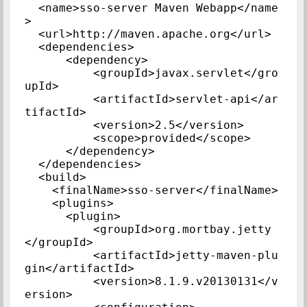
  <name>sso-server Maven Webapp</name
>

  <url>http://maven.apache.org</url>

  <dependencies>

      <dependency>

          <groupId>javax.servlet</gro
upId>

          <artifactId>servlet-api</ar
tifactId>

          <version>2.5</version>

          <scope>provided</scope>

      </dependency>

  </dependencies>

  <build>

    <finalName>sso-server</finalName>

    <plugins>

      <plugin>

          <groupId>org.mortbay.jetty
</groupId>

          <artifactId>jetty-maven-plu
gin</artifactId>

          <version>8.1.9.v20130131</v
ersion>
