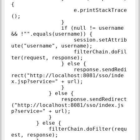
{

                    e.printStackTrace
();

                }

                if (null != username 
&& !"".equals(username)) {

                    session.setAttrib
ute("username", username);

                    filterChain.doFil
ter(request, response);

                } else {

                    response.sendRedi
rect("http://localhost:8081/sso/inde
x.jsp?service=" + url);

                }

            } else {

                response.sendRedirect
("http://localhost:8081/sso/index.js
p?service=" + url);

            }

        } else {

            filterChain.doFilter(requ
est, response);
