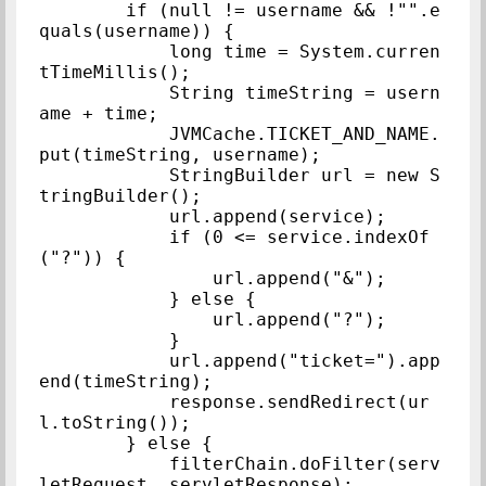
        if (null != username && !"".e
quals(username)) {

            long time = System.curren
tTimeMillis();

            String timeString = usern
ame + time;

            JVMCache.TICKET_AND_NAME.
put(timeString, username);

            StringBuilder url = new S
tringBuilder();

            url.append(service);

            if (0 <= service.indexOf
("?")) {

                url.append("&");

            } else {

                url.append("?");

            }

            url.append("ticket=").app
end(timeString);

            response.sendRedirect(ur
l.toString());

        } else {

            filterChain.doFilter(serv
letRequest, servletResponse);
