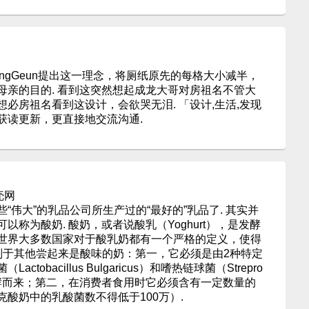
hn JoongGeun提出这一理念，将厕纸原先的每格大小减半，
母亲的目的. 看到这突然想起成龙大哥对房祖名不管大
必房祖名看到这设计，会欲哭无泪. 「设计,生活,发现
获读更新，更直接地交流沟通.
果壳网
“伟大”的乳品公司所生产过的“最好的”乳品了. 其实并
称为酸奶. 酸奶，或者说酸乳（Yoghurt），是发酵
）的一种. 世界大多数国家对于酸乳奶都有一个严格的定义，使得
别于其他尝起来是酸味的奶：第一，它必须是由2种特定
obacillus Bulgaricus）和嗜热链球菌（Strepro
lus））发酵而来；第二，在消费者食用时它必须含有一定数量的
酸奶中的乳酸菌数不得低于100万）.