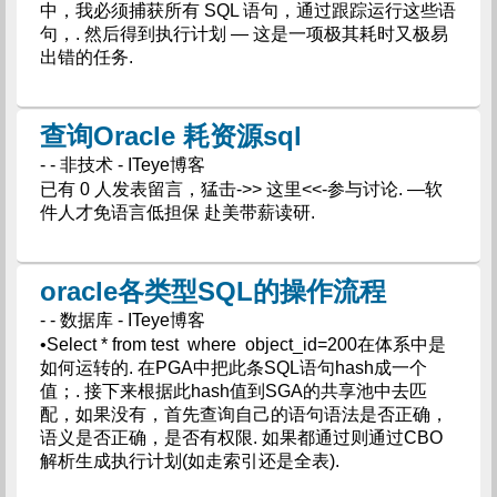
中，我必须捕获所有 SQL 语句，通过跟踪运行这些语
句，. 然后得到执行计划 — 这是一项极其耗时又极易
出错的任务.
查询Oracle 耗资源sql
- - 非技术 - ITeye博客
已有 0 人发表留言，猛击->> 这里<<-参与讨论. —软
件人才免语言低担保 赴美带薪读研.
oracle各类型SQL的操作流程
- - 数据库 - ITeye博客
•Select * from test where object_id=200在体系中是
如何运转的. 在PGA中把此条SQL语句hash成一个
值；. 接下来根据此hash值到SGA的共享池中去匹
配，如果没有，首先查询自己的语句语法是否正确，
语义是否正确，是否有权限. 如果都通过则通过CBO
解析生成执行计划(如走索引还是全表).