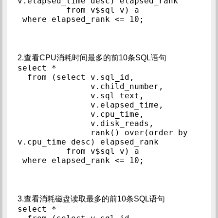
v.elapsed_time desc) elapsed_rank

          from v$sql v) a

2.查看CPU消耗时间最多的前10条SQL语句
select *

  from (select v.sql_id,

               v.child_number,

               v.sql_text,

               v.elapsed_time,

               v.cpu_time,

               v.disk_reads,

               rank() over(order by 
v.cpu_time desc) elapsed_rank

          from v$sql v) a

3.查看消耗磁盘读取最多的前10条SQL语句
select *
