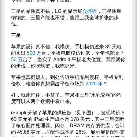
三星的品质真不错，LG 的显示屏
会摔碎
，三星质量
钢钢的。三星产能也不错，能跟上我全球扩张的步
伐。
三星
苹果的设计真不错，我模仿。手机模仿过来 85 天就
能卖出
500 万
台，平板电脑模仿过来，全年也能卖
7
50 万
台了，坐实了 Android 平板老大位置。我跟紧你
的步伐，你吃螃蟹，我吃虾米。
苹果也真挺烦人。到处告诉手机专利侵权、平板专利
侵权，难道你真想霸占平板市场到
2020 年
？
好，就此打住，不贫了。苹果和三星“水乳交融”的程
度可以从两个数据中看出来。
iSuppli 分解了苹果的供应链（见下图），发现均价 5
60 美元的 iPad 生产成本是 178 美元，其中三星垄断
了核心配件处理器、闪存、DRAM 内存的供应，合计
约 45.68 美元，占配件成本的 26%。显示屏是配件支