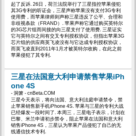
起了反诉. 26日，荷兰法院举行了三星指控苹果侵犯
其3G专利的听证会，三星声称苹果没有支付3G专利
使用费，而苹果律师则声称三星违反了公平、合理和
非歧视条款（FRAND）. 苹果声称它通过购买英特尔
的3G芯片组而间接的向三星支付了使用费. 三星证实
它与英特尔之间有交叉专利授权协议，但指出苹果3G
芯片组的供应商英飞凌没有与它达成专利授权协议，
而英飞凌直到2011年1月才被英特尔收购，在此之前
苹果侵犯了其专利.
三星在法国意大利申请禁售苹果iPh
one 4S
- 洞箫 - cnBeta.COM
三星今天表示，将向法国、意大利法庭申请禁令，禁
止苹果销售新手机iPhone 4S. 苹果与三星的专利大战
已经爆发一段时间了. 本周三，三星电子表示，计划在
巴黎、米兰申请初步禁令，阻止苹果在法国和意大利
销售iPhone 4S，三星认为苹果产品侵犯了自己的无
线通信技术专利.