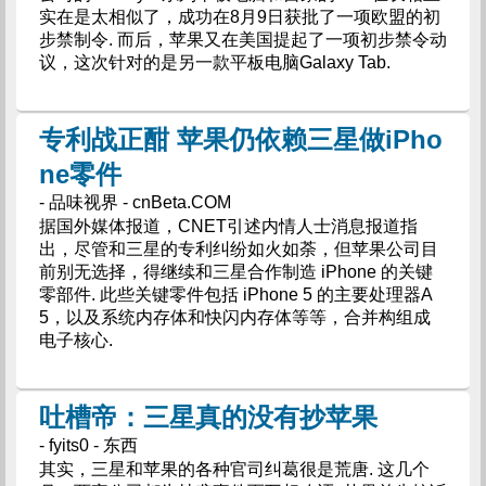
实在是太相似了，成功在8月9日获批了一项欧盟的初
步禁制令. 而后，苹果又在美国提起了一项初步禁令动
议，这次针对的是另一款平板电脑Galaxy Tab.
专利战正酣 苹果仍依赖三星做iPho
ne零件
- 品味视界 - cnBeta.COM
据国外媒体报道，CNET引述内情人士消息报道指
出，尽管和三星的专利纠纷如火如荼，但苹果公司目
前别无选择，得继续和三星合作制造 iPhone 的关键
零部件. 此些关键零件包括 iPhone 5 的主要处理器A
5，以及系统内存体和快闪内存体等等，合并构组成
电子核心.
吐槽帝：三星真的没有抄苹果
- fyits0 - 东西
其实，三星和苹果的各种官司纠葛很是荒唐. 这几个