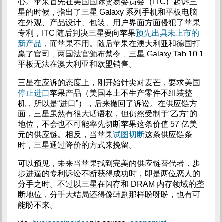
心。苹果首先在美国国际贸易委员会（ITC）起诉三
星的时候，指出了三星 Galaxy 系列手机和平板电脑
在外观、产品设计、包装、用户界面方面侵犯了苹果
专利，ITC 随后判决三星要向苹果
预先出具未上市的
新产品
，而苹果不用。随后苹果在澳大利亚和德国打
赢了官司，两国法官颁布禁令，三星 Galaxy Tab 10.1
平板无法在澳大利亚和欧盟销售。
三星在应诉的态度上，刚开始针尖对麦芒，要求美国
停止进口
苹果产品（美国本土不生产零件不组装整
机，所以是“进口”），后来撤回了诉讼。在供应链方
面，三星虽然有很大话语权，但仍然受制于“乙方”的
地位，不会也不可能率先切断苹果这条价值 57 亿美
元的供应链。相反，当苹果
试图切断
这条供应链条
时，三星通过降价的方式来挽留。
可以预见，未来当苹果找到完美的供应链替代者，步
步进逼的专利诉讼不断获得成功时，即是两位恋人的
分手之时。不过以三星在闪存和 DRAM 内存领域的垄
断地位，分手大结局还得像韩剧那样盼呀盼，也有可
能盼不来。