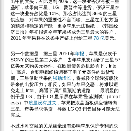
出中的大头，占比达到 40%，这一块业务没有被三星
垄断，苹果向三星、LG、爱普生等进货，假设三星在
这一块业务占比是 10%。那么占比达到 36% 的三星
供应链，对苹果的重要性不言而喻。三星在工艺方面
的精湛和稳定的产能，更令苹果无法拒绝，《韩国经
济日报》年初报道今年苹果将成为三星最大的客户，
2011 年苹果将在这条生产链上付给三星
78 亿
美元。
另一个数据是，据三星 2010 年
年报
，苹果是仅次于
SONY 的三星第二大客户，去年苹果支付给了三星 57
亿美元来购买元器件。在欧洲债务危机影响下，Inte
l、高通、台积电都纷纷调整了电子元器件的出货预
期，三星借助苹果的
强劲增长
，将减轻全球经济疲软
带来的出货压力；相反，如果与苹果交恶，将难以避
免走上 Intel、高通下调产量预期的道路——最明显的
例子是 LG，由于 LG 显示屏在苹果“坠落测试”（drop t
ests）中
质量没有过关
，苹果把液晶面板供应链转向
三星、奇美寻求供货，导致 LG Q3 销售目标可能无法
完成。
不过水乳交融的关系丝毫没有影响苹果保护专利的决