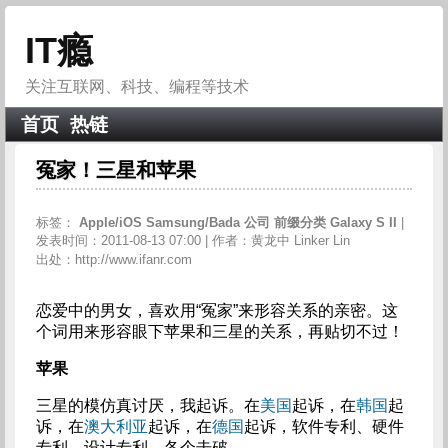
IT瘾
关注互联网、科技、编程等技术
首页
热链
冤家！三星和苹果
标签：
Apple/iOS
Samsung/Bada
公司
前缀分类
Galaxy
S
II
|
发表时间：2011-08-13 07:00 | 作者：黄龙中 Linker Lin
出处：http://www.ifanr.com
恋爱中的男女，喜欢用“冤家”来形容关系的亲密。这
个词用来形容眼下苹果和三星的关系，再贴切不过！
苹果
三星的模仿真讨厌，我起诉。在
美国
起诉，在
韩国
起
诉，在
澳大利亚
起诉，在
德国
起诉，软件专利、硬件
专利、设计专利，各个击破。