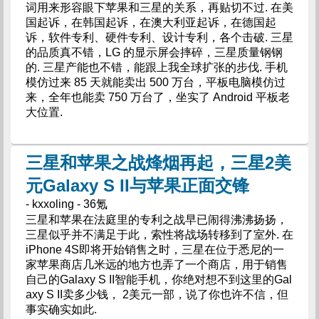
词用来形容眼下苹果和三星的关系，再贴切不过. 在美
国起诉，在韩国起诉，在澳大利亚起诉，在德国起
诉，软件专利、硬件专利、设计专利，各个击破. 三星
的品质真不错，LG 的显示屏会摔碎，三星质量钢钢
的. 三星产能也不错，能跟上我全球扩张的步伐. 手机
模仿过来 85 天就能卖出 500 万台，平板电脑模仿过
来，全年也能卖 750 万台了，坐实了 Android 平板老
大位置.
三星和苹果之战烽烟再起，三星2美
元Galaxy S II与苹果正面交锋
- kxxoling - 36氪
三星和苹果在法庭里的专利之战早已闹得沸沸扬扬，
三星似乎并不满足于此，索性将战场转移到了室外. 在
iPhone 4S即将开始销售之时，三星在位于悉尼的一
家苹果商店几米远的地方也弄了一个商店，用于销售
自己的Galaxy S II智能手机，你绝对想不到这里的Gal
axy S II卖多少钱， 2美元一部，说了你也许不信，但
事实确实如此.