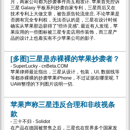
月，两家公司都为抄袭事件而互相攻讦. 苹果首先控诉
三星 Galaxy 平板系列抄袭自家专利，三星而后又在
技术专利上大做文章，被告原告轮流坐庄. 不论苹果是
否拥有完全专利权，无法否认的是，三星在设计时候
确实从苹果那边获得了“些许灵感”. 最近有人发现，苹
果应用的一些图标被三星专卖店用作装饰，而三星产
品的设计上也着实有不少苹果公司的影子.
[多图]三星是赤裸裸的苹果抄袭者？
- SuperLucky - cnBeta.COM
苹果律师最近指出，三星从设计，包装，UI, 数据线等
等都赤裸裸的抄袭苹果iPhone，不过证据在哪里呢. T
UAW整理的下列图片说明一切.
苹果声称三星违反合理和非歧视条
款
- 三十不归 - Solidot
在产品在德国被禁售之后，三星也在世界多个国家发