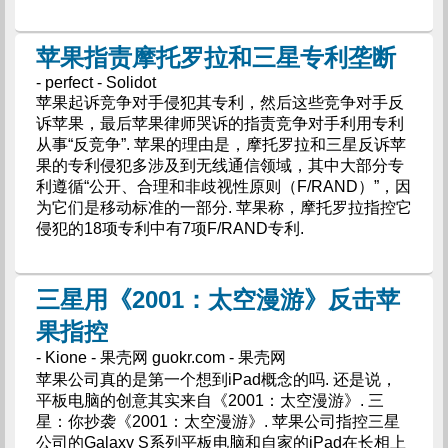
苹果指责摩托罗拉和三星专利垄断
- perfect - Solidot
苹果起诉竞争对手侵犯其专利，然后这些竞争对手反
诉苹果，最后苹果律师哭诉的指责竞争对手利用专利
从事“反竞争”. 苹果的理由是，摩托罗拉和三星反诉苹
果的专利侵犯多涉及到无线通信领域，其中大部分专
利遵循“公开、合理和非歧视性原则（F/RAND）”，因
为它们是移动标准的一部分. 苹果称，摩托罗拉指控它
侵犯的18项专利中有7项F/RAND专利.
三星用《2001：太空漫游》反击苹
果指控
- Kione - 果壳网 guokr.com - 果壳网
苹果公司真的是第一个想到iPad概念的吗. 还是说，
平板电脑的创意其实来自《2001：太空漫游》. 三
星：你抄袭《2001：太空漫游》. 苹果公司指控三星
公司的Galaxy S系列平板电脑和自家的iPad在长相上