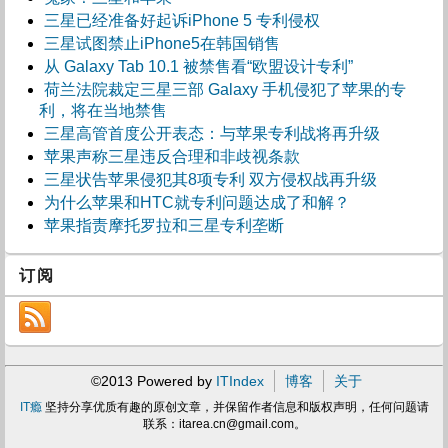
三星已经准备好起诉iPhone 5 专利侵权
三星试图禁止iPhone5在韩国销售
从 Galaxy Tab 10.1 被禁售看“欧盟设计专利”
荷兰法院裁定三星三部 Galaxy 手机侵犯了苹果的专
利，将在当地禁售
三星高管首度公开表态：与苹果专利战将再升级
苹果声称三星违反合理和非歧视条款
三星状告苹果侵犯其8项专利 双方侵权战再升级
为什么苹果和HTC就专利问题达成了和解？
苹果指责摩托罗拉和三星专利垄断
订阅
©2013 Powered by
ITIndex
博客
关于
IT瘾
坚持分享优质有趣的原创文章，并保留作者信息和版权声明，任何问题请
联系：
itarea.cn@gmail.com
。