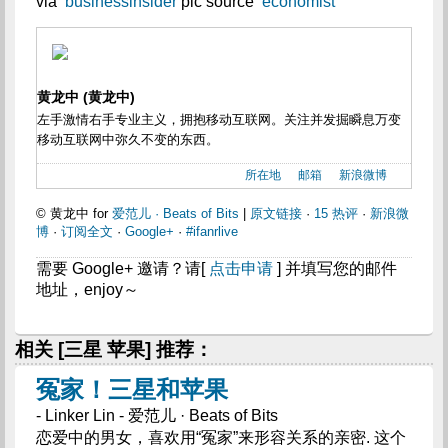
via
businessinsider
pic source
economist
黄龙中 (黄龙中)
左手激情右手专业主义，拥抱移动互联网。关注并发掘瞬息万变
移动互联网中弥久不变的东西。
所在地
邮箱
新浪微博
© 黄龙中 for
爱范儿 · Beats of Bits
|
原文链接
·
15 热评
·
新浪微
博
·
订阅全文
·
Google+
·
#ifanrlive
需要 Google+ 邀请？请[
点击申请
] 并填写您的邮件
地址，enjoy～
相关 [三星 苹果] 推荐：
冤家！三星和苹果
- Linker Lin - 爱范儿 · Beats of Bits
恋爱中的男女，喜欢用“冤家”来形容关系的亲密. 这个