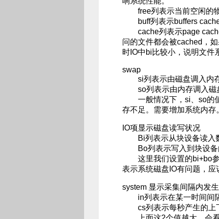
响系统性能。
free列表示当前空闲的
buff列表示buffers 
cache列表示page ca
问的文件都会被cached，如
时IO中bi比较小，说明文
swap
si列表示由磁盘调入内存
so列表示由内存调入磁
一般情况下，si、so的值
存不足。需要增加系统内存
IO项显示磁盘读写状况
Bi列表示从块设备读入数
Bo列表示写入到块设备的
这里我们设置的bi+bo参考
表示系统磁盘IO有问题，
system 显示采集间隔内发
in列表示在某一时间间
cs列表示每秒产生的上
上面这2个值越大，会看到