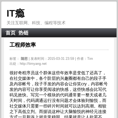
IT瘾
关注互联网、科技、编程等技术
首页
热链
工程师效率
标签：
随想
| 发表时间：2015-03-31 23:59 | 作者：Tim
出处：http://timyang.net
很好奇程序员这个群体这些年效率是变低了还高了，
在社交媒体中，各个阶层的兴趣圈都有自己的段子手
及内容帐号，段子手发的内容会让你笑cry，内容帐号
发的内容可让你享受阅读的快感，这些快感会比写代
码见效快。写完一个模块的代码通常要一整天或者几
天时间，代码调通运行没有问题才会体验到愉悦，而
社交媒体只需要一些碎片时间就可以达到高潮。相较
之下高低立判。而据说这种让大脑愉悦的神经元连接
方式一旦新连上就非常稳固，结果就是让人欲罢不