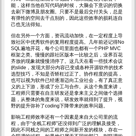
能，这样当他在写代码的时候，大脑会下意识的切换
去刷下微博及朋友圈。只要不是最后交付关头，总是
有弹性的空间去干点别的，因此这些效率的损耗连自
己也无法得知。
但在另外一个方面，资讯流动加快，在一定程度上导
致社区中优秀软件的复用程度提高。几年前还记得No
SQL遍地开花，每个公司里面也都有一个PHP MVC
框架之类。慢慢的跟社区版本一比较之后，业界百花
齐放的现象就慢慢消停了。这几天在看一些技术会议
的slide，发现大部分内容已变成各种开源软件的技术
选型技巧，不知是否矫枉过正了。协作程度的提高，
也可以视为软件已经逐渐迈向工业社会，有了真正意
义的上下游，形成了分工与合作。从这个角度来讲，
工程师只需要在自主研发还是拿来主义之间做个选择
题，从整体的角度来说，研发效率就得到了提升，视
野的提升弥补了coding下降带来的效率问题。
影响工程师效率还有一个因素是来自大公司里的流
程，由于“全栈工程师”还没得到广泛的理解及接受，
因此不同栈之间的工程师之间新开发的模块，存在一