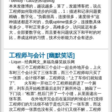
- belltoy - caoz的和谐blog
本来发微博的，越说越多，算了，发篇博客把，说点
工程师如何取得进步的问题，. 1：描述和记录问题要
精确，数字化，“负载很高，连接很多，速度很卡”这
种描述都是不对的，负载uptime值多少，连接数具体
有多少，平时正常多少，高峰多少，访问延迟有多
大，全部要数字化，而且要有问题状况下和平时的对
比，养成这样的习惯，技术分析能力才会有进步.
工程师与会计 [幽默笑话]
- Liqun - 经典网文_来福岛爆笑娱乐网
有三个工程师和三个会计一起去外地开会，上火
车时三个会计买了三张车票，而三个工程师却只买了
一张票，会计很不解，工程师说：“上了车你们就知道
了”. 火车刚一开动三个工程师就挤进了一个厕
所，列车员开始检票最后走到了厕所外边，她敲了一
下门说：“检票”. 然后门开了一个小缝，从里面递出一
张车票. 在外地开完会后在返回的时候会计们觉得
工程师们的方法很不错于是也只买了一张车票，而这
次工程师一张票也没有买，会计们又很不解，工程师