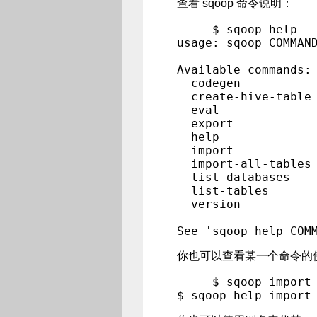
查看 sqoop 命令说明：
$ sqoop help

usage: sqoop COMMAND
Available commands:

  codegen           
  create-hive-table 
  eval              
  export            
  help              
  import            
  import-all-tables 
  list-databases    
  list-tables       
  version           
你也可以查看某一个命令的
$ sqoop import 