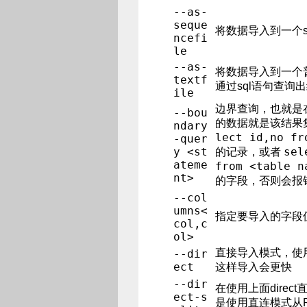
--as-
seque
将数据导入到一个se
ncefi
le
--as-
将数据导入到一个
textf
通过sql语句查询
ile
边界查询，也就是
--bou
的数据就是该结果
ndary
lect id,no fr
-quer
y <st
sel
的记录，或者
ateme
from <table n
nt>
的字段，否则会报
--col
umns<
指定要导入的字段
col,c
ol>
直接导入模式，使
--dir
ect
这样导入会更快
--dir
在使用上面dire
ect-s
是使用直连模式从P