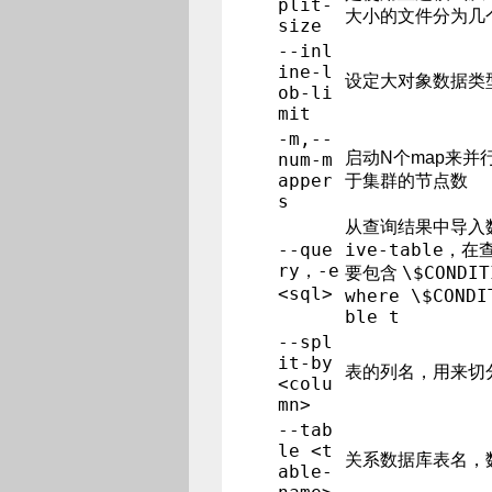
plit-
大小的文件分为几
size
--inl
ine-l
设定大对象数据类
ob-li
mit
-m,--
启动N个map来
num-m
apper
于集群的节点数
s
从查询结果中导入
--que
ive-table
，在查
ry，-e
\$CONDIT
要包含
<sql>
where \$CONDI
ble t
--spl
it-by
表的列名，用来切
<colu
mn>
--tab
le <t
关系数据库表名，
able-