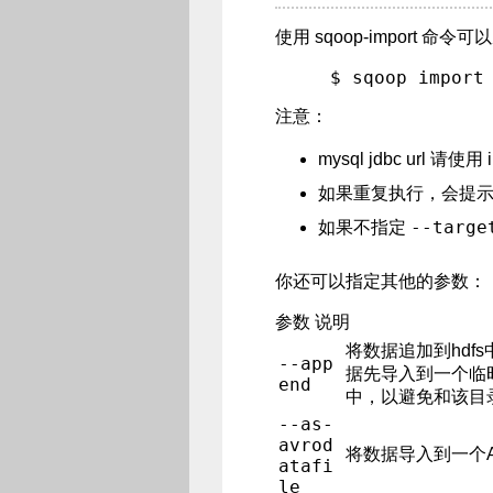
使用 sqoop-import 命
注意：
mysql jdbc url 请使用
如果重复执行，会提
--targe
如果不指定
你还可以指定其他的参数：
参数 说明
将数据追加到hdfs
--app
据先导入到一个临
end
中，以避免和该目
--as-
avrod
将数据导入到一个A
atafi
le