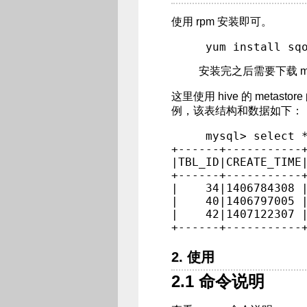
使用 rpm 安装即可。
安装完之后需要下载 mysql
这里使用 hive 的 metast
例，该表结构和数据如下：
mysql> select *
+------+-----------
|TBL_ID|CREATE_TIME
+------+-----------
|    34|1406784308 
|    40|1406797005 
|    42|1407122307 
2. 使用
2.1 命令说明