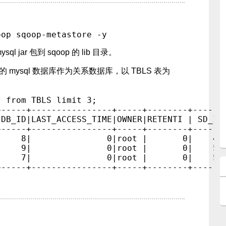
 jar 包到 sqoop 的 lib 目录。
ore 的 mysql 数据库作为关系数据库，以 TBLS 表为
 from TBLS limit 3;

+-----+----------------+-----+--------+------+
|DB_ID|LAST_ACCESS_TIME|OWNER|RETENTI | SD_ID|
+-----+----------------+-----+--------+------+
|    8|               0|root |       0|    45|
|    9|               0|root |       0|    52|
|    7|               0|root |       0|    59|