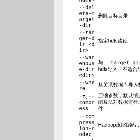
name>
--del
ete-t
删除目标目录
arget
-dir
--tar
get-d
指定hdfs路径
ir <d
ir>
--war
--target-di
与
ehous
e-dir
hdfs导入，不适合
<dir>
--whe
从关系数据库导入
re
压缩参数，默认情
-z,--
compr
缩算法对数据进行压缩，
ess
件
--com
press
Hadoop压缩编码，
ion-c
odec