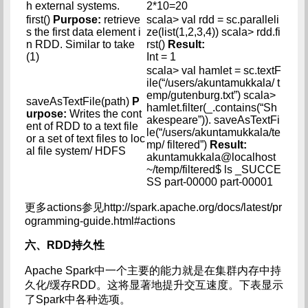
h external systems.
2*10=20
first()
Purpose:
retrieve
scala> val rdd = sc.paralleli
s the first data element i
ze(list(1,2,3,4)) scala> rdd.fi
n RDD. Similar to take
rst()
Result:
(1)
Int = 1
scala> val hamlet = sc.textF
ile(“/users/akuntamukkala/ t
emp/gutenburg.txt”) scala>
saveAsTextFile(path)
P
hamlet.filter(_.contains(“Sh
urpose:
Writes the cont
akespeare”)). saveAsTextFi
ent of RDD to a text file
le(“/users/akuntamukkala/te
or a set of text files to loc
mp/ filtered”)
Result:
al file system/ HDFS
akuntamukkala@localhost
~/temp/filtered$ ls _SUCCE
SS part-00000 part-00001
更多actions参见http://spark.apache.org/docs/latest/pr
ogramming-guide.html#actions
六、RDD持久性
Apache Spark中一个主要的能力就是在集群内存中持
久化/缓存RDD。这将显著地提升交互速度。下表显示
了Spark中各种选项。