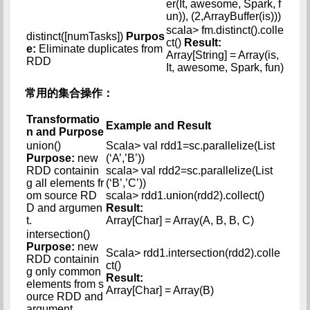
er(It, awesome, Spark, f
un)), (2,ArrayBuffer(is)))
scala> fm.distinct().colle
distinct([numTasks])
Purpos
ct()
Result:
e:
Eliminate duplicates from
Array[String] = Array(is,
RDD
It, awesome, Spark, fun)
常用的集合操作：
Transformatio
Example and Result
n and Purpose
union()
Scala> val rdd1=sc.parallelize(List
Purpose:
new
(‘A’,’B’))
RDD containin
scala> val rdd2=sc.parallelize(List
g all elements fr
(‘B’,’C’))
om source RD
scala> rdd1.union(rdd2).collect()
D and argumen
Result:
t.
Array[Char] = Array(A, B, B, C)
intersection()
Purpose:
new
Scala> rdd1.intersection(rdd2).colle
RDD containin
ct()
g only common
Result:
elements from s
Array[Char] = Array(B)
ource RDD and
argument.