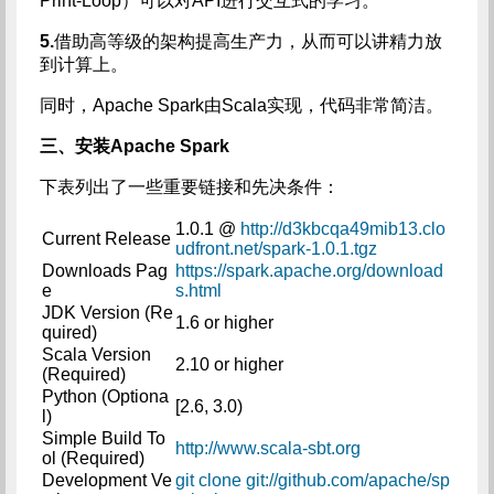
Print-Loop）可以对API进行交互式的学习。
5.
借助高等级的架构提高生产力，从而可以讲精力放
到计算上。
同时，Apache Spark由Scala实现，代码非常简洁。
三、安装Apache Spark
下表列出了一些重要链接和先决条件：
1.0.1 @
http://d3kbcqa49mib13.clo
Current Release
udfront.net/spark-1.0.1.tgz
Downloads Pag
https://spark.apache.org/download
e
s.html
JDK Version (Re
1.6 or higher
quired)
Scala Version
2.10 or higher
(Required)
Python (Optiona
[2.6, 3.0)
l)
Simple Build To
http://www.scala-sbt.org
ol (Required)
Development Ve
git clone git://github.com/apache/sp