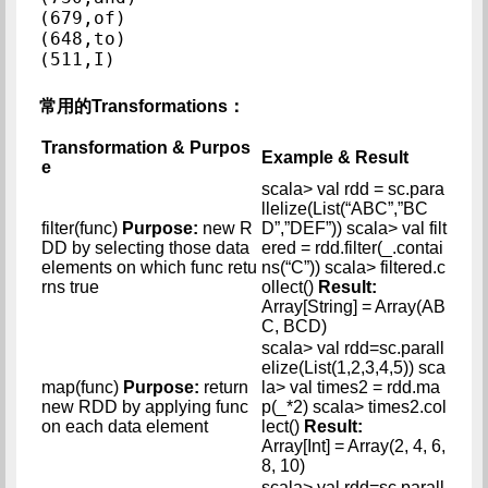
(679,of)

(648,to)

(511,I)
常用的Transformations：
Transformation & Purpos
Example & Result
e
scala> val rdd = sc.para
llelize(List(“ABC”,”BC
filter(func)
Purpose:
new R
D”,”DEF”)) scala> val filt
DD by selecting those data
ered = rdd.filter(_.contai
elements on which func retu
ns(“C”)) scala> filtered.c
rns true
ollect()
Result:
Array[String] = Array(AB
C, BCD)
scala> val rdd=sc.parall
elize(List(1,2,3,4,5)) sca
map(func)
Purpose:
return
la> val times2 = rdd.ma
new RDD by applying func
p(_*2) scala> times2.col
on each data element
lect()
Result:
Array[Int] = Array(2, 4, 6,
8, 10)
scala> val rdd=sc.parall