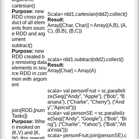
cartesian()
Purpose:
new
Scala> rdd1.cartesian(rdd2).collect()
RDD cross pro
Result:
duct of all elem
Array[(Char, Char)] = Array((A,B), (A,
ents from sourc
C), (B,B), (B,C))
e RDD and arg
ument
subtract()
Purpose:
new
RDD created b
scala> rdd1.subtract(rdd2).collect()
y removing data
Result:
elements in sou
Array[Char] = Array(A)
rce RDD in com
mon with argum
ent
scala> val personFruit = sc.paralleli
ze(Seq((“Andy”, “Apple”), (“Bob”, “B
anana”), (“Charlie”, “Cherry”), (“And
y”,”Apricot”)))
join(RDD,[num
scala> val personSE = sc.paralleliz
Tasks])
e(Seq((“Andy”, “Google”), (“Bob”, “Bi
Purpose:
Whe
ng”), (“Charlie”, “Yahoo”), (“Bob”,”Alt
n invoked on
aVista”)))
(K,V) and (K,
scala> personFruit.join(personSE).c
W), this operati