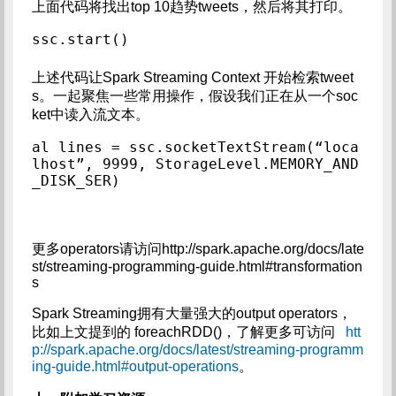
上面代码将找出top 10趋势tweets，然后将其打印。
ssc.start()
上述代码让Spark Streaming Context 开始检索tweet
s。一起聚焦一些常用操作，假设我们正在从一个soc
ket中读入流文本。
al lines = ssc.socketTextStream(“loca
lhost”, 9999, StorageLevel.MEMORY_AND
_DISK_SER)
更多operators请访问http://spark.apache.org/docs/late
st/streaming-programming-guide.html#transformation
s
Spark Streaming拥有大量强大的output operators，
比如上文提到的 foreachRDD()，了解更多可访问
htt
p://spark.apache.org/docs/latest/streaming-programm
ing-guide.html#output-operations
。