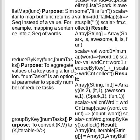
elize(List(“Spark is awe
flatMap(func)
Purpose:
Sim
some”,”It is fun”)) scala>
ilar to map but func returns a
val fm=rdd.flatMap(str=>
Seq instead of a value. For
str.split(“ “)) scala> fm.c
example, mapping a senten
ollect()
Result:
ce into a Seq of words
Array[String] = Array(Sp
ark, is, awesome, It, is, f
un)
scala> val word1=fm.m
ap(word=>(word,1)) sca
reduceByKey(func,[numTas
la> val wrdCnt=word1.r
ks])
Purpose:
To aggregate
educeByKey(_+_) scala
values of a key using a funct
> wrdCnt.collect()
Resu
ion. “numTasks” is an option
lt:
al parameter to specify num
Array[(String, Int)] = Arra
ber of reduce tasks
y((is,2), (It,1), (awesom
e,1), (Spark,1), (fun,1))
scala> val cntWrd = wrd
Cnt.map{case (word, co
unt) => (count, word)} sc
groupByKey([numTasks])
P
ala> cntWrd.groupByKe
urpose:
To convert (K,V) to
y().collect()
Result:
(K,Iterable<V>)
Array[(Int, Iterable[Strin
g])] = Array((1,ArrayBuff