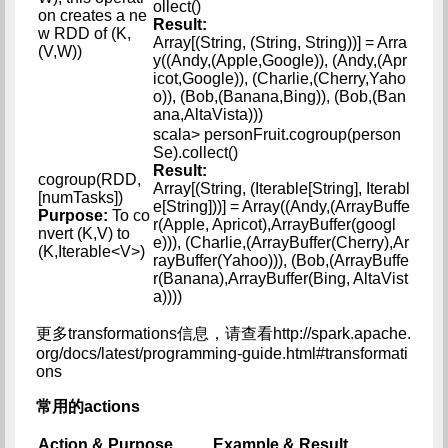
ollect()
on creates a ne
Result:
w RDD of (K,
Array[(String, (String, String))] = Arra
(V,W))
y((Andy,(Apple,Google)), (Andy,(Apr
icot,Google)), (Charlie,(Cherry,Yaho
o)), (Bob,(Banana,Bing)), (Bob,(Ban
ana,AltaVista)))
scala> personFruit.cogroup(person
Se).collect()
Result:
cogroup(RDD,
Array[(String, (Iterable[String], Iterabl
[numTasks])
e[String]))] = Array((Andy,(ArrayBuffe
Purpose:
To co
r(Apple, Apricot),ArrayBuffer(googl
nvert (K,V) to
e))), (Charlie,(ArrayBuffer(Cherry),Ar
(K,Iterable<V>)
rayBuffer(Yahoo))), (Bob,(ArrayBuffe
r(Banana),ArrayBuffer(Bing, AltaVist
a))))
更多transformations信息，请查看http://spark.apache.
org/docs/latest/programming-guide.html#transformati
ons
常用的actions
Action & Purpose
Example & Result