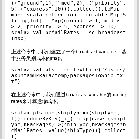
((“ground”,1),(“med”,2), (“priority”,
5),(“express”,10))).collect().toMap

map: scala.collection.immutable.Map[S
tring,Int] = Map(ground -> 1, media -
> 2, priority -> 5, express -> 10)

scala> val bcMailRates = sc.broadcast
(map)
上述命令中，我们建立了一个broadcast variable，基
于服务类别成本的map。
scala> val pts = sc.textFile(“/Users/
akuntamukkala/temp/packagesToShip.tx
t”)
在上述命令中，我们通过broadcast variable的mailing
rates来计算运输成本。
scala> pts.map(shipType=>(shipType,
1)).reduceByKey(_+_). map{case (shipT
ype,nPackages)=>(shipType,nPackages*b
cMailRates. value(shipType))}.collect
()