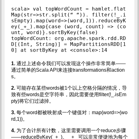
scala> val topWordCount = hamlet.flat
Map(str=>str.split(“ “)). filter(!_.i
sEmpty).map(word=>(word,1)).reduceByK
ey(_+_).map{case (word, count) => (co
unt, word)}.sortByKey(false)

topWordCount: org.apache.spark.rdd.RD
D[(Int, String)] = MapPartitionsRDD[1
0] at sortByKey at <console>:14
1.
通过上述命令我们可以发现这个操作非常简单——
通过简单的Scala API来连接transformations和action
s。
2.
可能存在某些words被1个以上空格分隔的情况，导
致有些words是空字符串，因此需要使用filter(!_.isEm
pty)将它们过滤掉。
3.
每个word都被映射成一个键值对：map(word=>(wo
rd,1))。
4.
为了合计所有计数，这里需要调用一个reduce步骤
——reduceByKey(_+_)。 _+_ 可以非常便捷地为每个