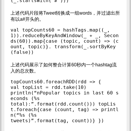
(_.startsWith(“#”)))
上述代码片段将Tweet转换成一组words，并过滤出所
有以a#开头的。
val topCounts60 = hashTags.map((_, 
1)).reduceByKeyAndWindow(_ + _, Secon
ds(60)).map{case (topic, count) => (c
ount, topic)}. transform(_.sortByKey
(false))
上述代码展示了如何整合计算60秒内一个hashtag流
入的总次数。
topCounts60.foreachRDD(rdd => {

val topList = rdd.take(10)

println(“nPopular topics in last 60 s
econds (%s

total):”.format(rdd.count())) topLis
t.foreach{case (count, tag) => printl
n(“%s (%s

tweets)”.format(tag, count))} })