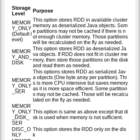
Storage
Purpose
Level
This option stores RDD in available cluster
MEMOR
memory as deserialized Java objects. Som
Y_ONLY
e partitions may not be cached if there is n
(Default l
ot enough cluster memory. Those partitions
evel)
will be recalculated on the fly as needed.
This option stores RDD as deserialized Ja
MEMOR
va objects. If RDD does not fit in cluster me
Y_AND_
mory, then store those partitions on the disk
DISK
and read them as needed.
This options stores RDD as serialized Jav
a objects (One byte array per partition). Thi
MEMOR
s is more CPU intensive but saves memory
Y_ONLY
as it is more space efficient. Some partition
_SER
s may not be cached. Those will be recalcu
lated on the fly as needed.
MEMOR
Y_ONLY
This option is same as above except that di
_DISK_
sk is used when memory is not sufficient.
SER
DISC_O
This option stores the RDD only on the dis
NLY
k