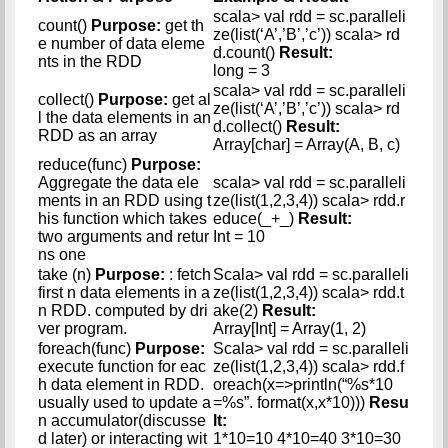
scala> val rdd = sc.paralleli
count()
Purpose:
get th
ze(list(‘A’,’B’,’c’)) scala> rd
e number of data eleme
d.count()
Result:
nts in the RDD
long = 3
scala> val rdd = sc.paralleli
collect()
Purpose:
get al
ze(list(‘A’,’B’,’c’)) scala> rd
l the data elements in an
d.collect()
Result:
RDD as an array
Array[char] = Array(A, B, c)
reduce(func)
Purpose:
Aggregate the data ele
scala> val rdd = sc.paralleli
ments in an RDD using t
ze(list(1,2,3,4)) scala> rdd.r
his function which takes
educe(_+_)
Result:
two arguments and retur
Int = 10
ns one
take (n)
Purpose:
: fetch
Scala> val rdd = sc.paralleli
first n data elements in a
ze(list(1,2,3,4)) scala> rdd.t
n RDD. computed by dri
ake(2)
Result:
ver program.
Array[Int] = Array(1, 2)
foreach(func)
Purpose:
Scala> val rdd = sc.paralleli
execute function for eac
ze(list(1,2,3,4)) scala> rdd.f
h data element in RDD.
oreach(x=>println(“%s*10
usually used to update a
=%s”. format(x,x*10)))
Resu
n accumulator(discusse
lt:
d later) or interacting wit
1*10=10 4*10=40 3*10=30