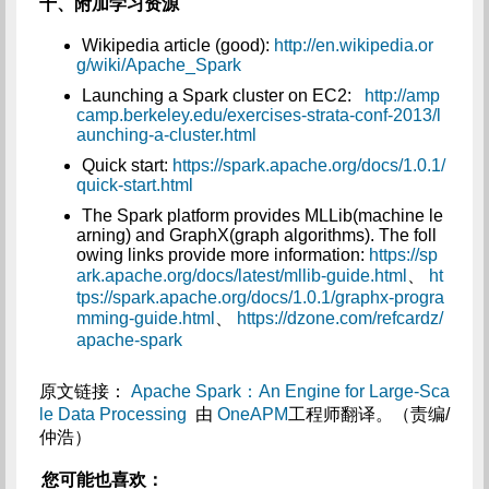
十、附加学习资源
Wikipedia article (good):
http://en.wikipedia.or
g/wiki/Apache_Spark
Launching a Spark cluster on EC2:
http://amp
camp.berkeley.edu/exercises-strata-conf-2013/l
aunching-a-cluster.html
Quick start:
https://spark.apache.org/docs/1.0.1/
quick-start.html
The Spark platform provides MLLib(machine le
arning) and GraphX(graph algorithms). The foll
owing links provide more information:
https://sp
ark.apache.org/docs/latest/mllib-guide.html
、
ht
tps://spark.apache.org/docs/1.0.1/graphx-progra
mming-guide.html
、
https://dzone.com/refcardz/
apache-spark
原文链接：
Apache Spark：An Engine for Large-Sca
le Data Processing
由
OneAPM
工程师翻译。（责编/
仲浩）
您可能也喜欢：