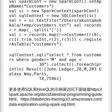
val sparkConf = new SparkConf().setAp
pName(“Customers”)

val sc = new SparkContext(sparkConf)

val sqlContext = new SQLContext(sc)

val r = sc.textFile(“/Users/akuntamuk
kala/temp/customers.txt”) val records 
= r.map(_.split(‘|’))

val c = records.map(r=>Customer(r(0),
r(1).trim.toInt,r(2),r(3))) c.registe
rAsTable(“customers”)
sqlContext.sql(“select * from custome
rs where gender=’M’ and age <

            30”).collect().foreach(pr
intln) Result:[John Ledger,28,M,203 G
alaxy Way,Paris,

            TX,75461]
更多使用SQL和HiveQL的示例请访问下面链接https://
spark.apache.org/docs/latest/sql-programming-guide.
html、https://databricks-training.s3.amazonaws.com/
data-exploration-using-spark-sql.html。