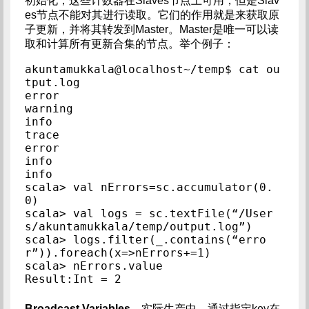
初始化，这些计数器在Slaves节点上可用，但是Slav
es节点不能对其进行读取。它们的作用就是来获取原
子更新，并将其转发到Master。Master是唯一可以读
取和计算所有更新合集的节点。举个例子：
akuntamukkala@localhost~/temp$ cat ou
tput.log

error

warning

info

trace

error

info

info

scala> val nErrors=sc.accumulator(0.
0)

scala> val logs = sc.textFile(“/User
s/akuntamukkala/temp/output.log”)

scala> logs.filter(_.contains(“erro
r”)).foreach(x=>nErrors+=1)

scala> nErrors.value

Result:Int = 2
Broadcast Variables。
实际生产中，通过指定key在