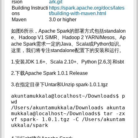
rsion
ark.git
Building Instructi
https://spark.apache.org/docs/lates
ons
t/building-with-maven.html
Maven
3.0 or higher
如图6所示，Apache Spark的部署方式包括standalon
e、Hadoop V1 SIMR、Hadoop 2 YARN/Mesos。Ap
ache Spark需求一定的Java、Scala或Python知识。
这里，我们将专注standalone配置下的安装和运行。
1.安装JDK 1.6+、Scala 2.10+、Python [2.6,3] 和sbt
2.下载Apache Spark 1.0.1 Release
3.在指定目录下Untar和Unzip spark-1.0.1.tgz
akuntamukkala@localhost~/Downloads$ p
wd

/Users/akuntamukkala/Downloads akunta
mukkala@localhost~/Downloads$ tar -zx
vf spark- 1.0.1.tgz -C /Users/akuntam
ukkala/spark