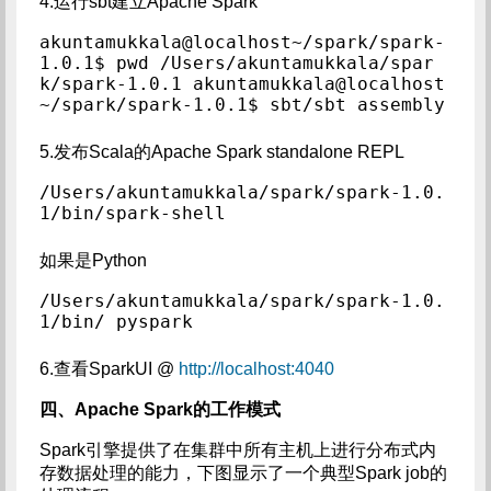
4.运行sbt建立Apache Spark
akuntamukkala@localhost~/spark/spark-
1.0.1$ pwd /Users/akuntamukkala/spar
k/spark-1.0.1 akuntamukkala@localhost
~/spark/spark-1.0.1$ sbt/sbt assembly
5.发布Scala的Apache Spark standalone REPL
/Users/akuntamukkala/spark/spark-1.0.
1/bin/spark-shell
如果是Python
/Users/akuntamukkala/spark/spark-1.0.
1/bin/ pyspark
6.查看SparkUI @
http://localhost:4040
四、Apache Spark的工作模式
Spark引擎提供了在集群中所有主机上进行分布式内
存数据处理的能力，下图显示了一个典型Spark job的