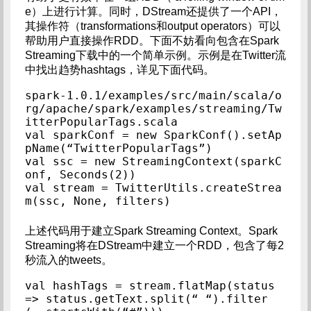
e）上进行计算。同时，DStream还提供了一个API，
其操作符（transformations和output operators）可以
帮助用户直接操作RDD。下面不妨看向包含在Spark
Streaming下载中的一个简单示例。示例是在Twitter流
中找出趋势hashtags，详见下面代码。
spark-1.0.1/examples/src/main/scala/o
rg/apache/spark/examples/streaming/Tw
itterPopularTags.scala

val sparkConf = new SparkConf().setAp
pName(“TwitterPopularTags”)

val ssc = new StreamingContext(sparkC
onf, Seconds(2))

val stream = TwitterUtils.createStrea
m(ssc, None, filters)
上述代码用于建立Spark Streaming Context。Spark
Streaming将在DStream中建立一个RDD，包含了每2
秒流入的tweets。
val hashTags = stream.flatMap(status 
=> status.getText.split(“ “).filter