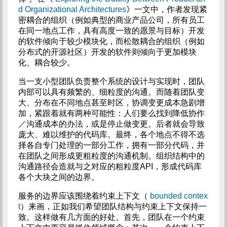
d Organizational Architectures
》一文中，作者发现紧
密耦合的组织（例如典型的商业产品公司，所有员工
在同一地点工作，具有高度一致的愿景与目标）开发
的软件倾向于较少模块化，而松散耦合的组织（例如
分布式的开源社区）开发的软件则倾向于更加模块
化、耦合较少。
当一支小型团队负责整个系统的设计与实现时，团队
内部可以具有频繁的、细粒度的沟通。而随着团队变
大、分布在不同地点甚至时区，协调变更成本急剧增
加，紧跟着就有两种可能性：人们要么找到降低协作
／沟通成本的办法，或是停止做变更。后者就会导致
庞大、难以维护的代码库。最终，各个地点不得不选
择各自专门处理的一部分工作，拥有一部分代码，并
在团队之间形成更粗粒度的沟通机制。组织结构中的
沟通路径会造就与之对应的粗粒度API，形成代码库
各个大块之间的边界。
服务的边界应该围绕着约束上下文（
bounded contex
t
）来画，正如我们希望团队结构与约束上下文保持一
致。这样做有几方面的好处。首先，团队在一个约束