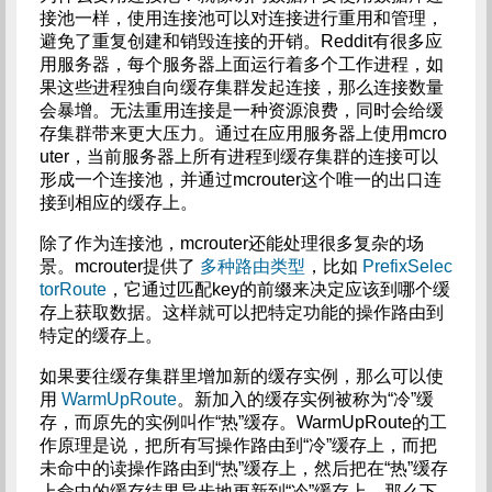
接池一样，使用连接池可以对连接进行重用和管理，
避免了重复创建和销毁连接的开销。Reddit有很多应
用服务器，每个服务器上面运行着多个工作进程，如
果这些进程独自向缓存集群发起连接，那么连接数量
会暴增。无法重用连接是一种资源浪费，同时会给缓
存集群带来更大压力。通过在应用服务器上使用mcro
uter，当前服务器上所有进程到缓存集群的连接可以
形成一个连接池，并通过mcrouter这个唯一的出口连
接到相应的缓存上。
除了作为连接池，mcrouter还能处理很多复杂的场
景。mcrouter提供了
多种路由类型
，比如
PrefixSelec
torRoute
，它通过匹配key的前缀来决定应该到哪个缓
存上获取数据。这样就可以把特定功能的操作路由到
特定的缓存上。
如果要往缓存集群里增加新的缓存实例，那么可以使
用
WarmUpRoute
。新加入的缓存实例被称为“冷”缓
存，而原先的实例叫作“热”缓存。WarmUpRoute的工
作原理是说，把所有写操作路由到“冷”缓存上，而把
未命中的读操作路由到“热”缓存上，然后把在“热”缓存
上命中的缓存结果异步地更新到“冷”缓存上，那么下