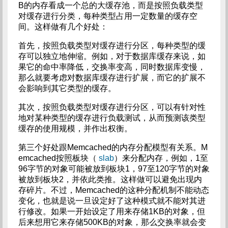
B的内存看成一个总的大缓存池，而是按照负载类型
对缓存进行分类，每种类型占用一定数量的缓存空
间。这样做有几个好处：
首先，按照负载类型对缓存进行分区，每种类型的缓
存可以独立地伸缩。例如，对于数据库缓存来说，如
果它的命中率降低，交换率变高，同时数据库变慢，
那么就要考虑对数据库缓存进行扩展，而它的扩展不
会影响到其它类型的缓存。
其次，按照负载类型对缓存进行分区，可以有针对性
地对某种类型的缓存进行负载测试，从而预测该类型
缓存的使用规模，并作出权衡。
第三个好处跟Memcached的内存分配模型有关系。M
emcached按照板块（
slab
）来分配内存，例如，1至
96字节的对象可能被放到板块1，97至120字节的对象
被放到板块2，并依此类推。这样做可以避免出现内
存碎片。不过，Memcached的这种分配机制不能动态
变化，也就是说一旦设定好了这种模式就不能对其进
行修改。如果一开始设定了用来存储1KB的对象，但
后来想用它来存储500KB的对象，那么交换率就会变