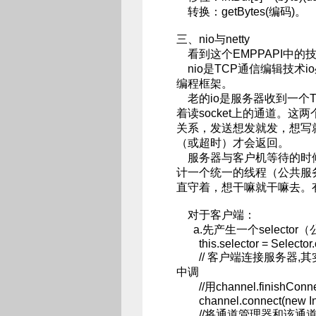
转换：getBytes(编码)。
三、nio与netty
看到这个EMPPAPI中的技
nio是TCP通信编辑技术io
编程框架。
老的io是服务器收到一个
着读socket上的通道。
关系，发送想发就发，想写
（或超时）才会返回。
服务器与客户机等待的时候
计一个统一的线程（公共服
直守着，想干嘛就干嘛去。
对于客户端：
a.先产生一个selecto
this.selector = Selector.
// 客户端连接服务器,其实
中调
//用channel.finishCo
channel.connect(new Inet
//将通道管理器和该通道绑定，