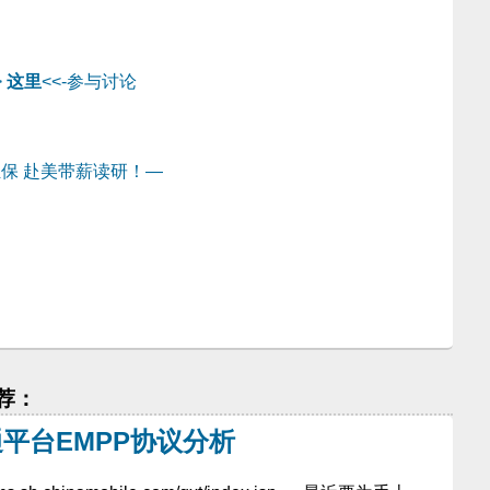
>
这里
<<-参与讨论
保 赴美带薪读研！—
推荐：
平台EMPP协议分析