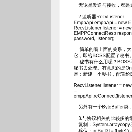
无论是发送与接收，都是通过
2.监听器RecvListener
EmppApi emppApi = new E
RecvListener listener = ne
EMPPConnectResp response 
password, listener);
简单的看上面的关系，大B
它，即给BOSS配置了秘书
秘书有什么用呢？BOSS
秘书去处理。有意思的是On
是：新建一个秘书，配置给B
RecvListener listener = ne
...
emppApi.reConnect(listener
另外有一个ByteBuffer类
3.与协议相关的比较多的
复制：System.arraycop
移位：intBuf[3] = (byte)(da