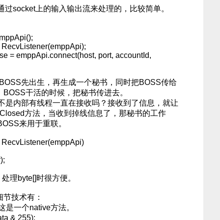
socket上的输入输出流来处理的，比较简单。
mppApi();
w RecvListener(emppApi);
= emppApi.connect(host, port, accountId,
OSS先出生，再生成一个秘书，同时把BOSS传给
。BOSS干活的时候，把秘书传进去。
不是内部有线程一直在接收吗？接收到了信息，就让
Closed方法，当收到掉线信息了，那秘书的工作
OSS来用于重联。
w RecvListener(emppApi)
);
，处理byte[]时很方便。
细节技术有：
y.这是一个native方法。
ta & 255);