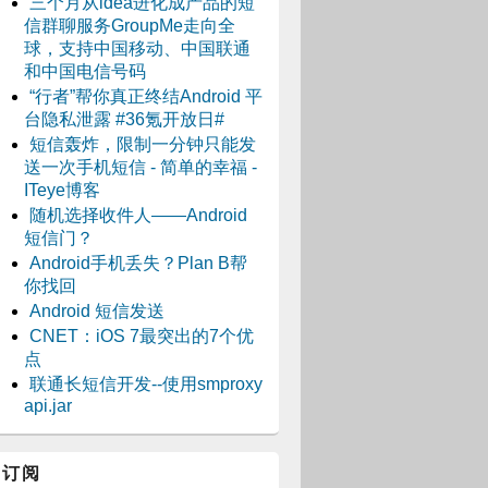
三个月从idea进化成产品的短
信群聊服务GroupMe走向全
球，支持中国移动、中国联通
和中国电信号码
“行者”帮你真正终结Android 平
台隐私泄露 #36氪开放日#
短信轰炸，限制一分钟只能发
送一次手机短信 - 简单的幸福 -
ITeye博客
随机选择收件人——Android
短信门？
Android手机丢失？Plan B帮
你找回
Android 短信发送
CNET：iOS 7最突出的7个优
点
联通长短信开发--使用smproxy
api.jar
订阅