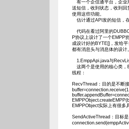
有一个企信通平台，企业用
送短信，收到状态，收到回复
使用这些功能。
估计通过API发的短信，
代码在看过阿里的DUBBO
P协议上设计了一个EMPP协
成设计好的BYTE[]，发给
都有消息头与消息体的设计
1.EmppApi.java与RecvList
这两个是使用的核心类，Em
线程：
RecvThread：目的是不
buffer=connection.receive(1
buffer.appendBuffer=connect
EMPPObject.createEMPP(bu
EMPPObject实际上有
SendActiveThread
connection.send(emppActi