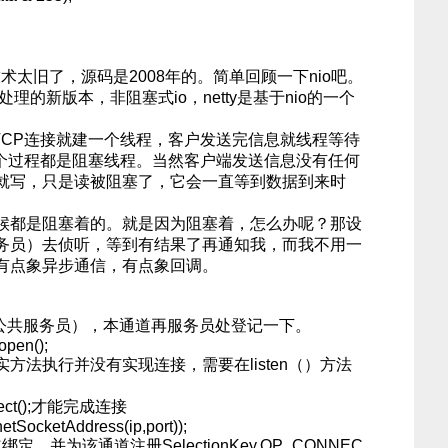
术太旧了，源码是2008年的。简单回顾一下nio吧。
处理的新版本，非阻塞式io，netty是基于nio的一个
TCP连接就建一个线程，客户发送完信息就线程等待
这两个过程都是阻塞线程。当然客户端发送信息没有任何
就写，只是读被阻塞了，它会一直等到数据到来时
都是阻塞着的。就是因为阻塞着，怎么办呢？那设
务员）去侦听，等到有结果了再通知我，而我不用一
有点象异步通信，有点象回调。
r（公共服务员），本通道再服务员处登记一下。
open();
方法执行并没有实现连接，需要在listen（）方法
nnect();才能完成连接
SocketAddress(ip,port));
并为该通道注册SelectionKey.OP_CONNEC