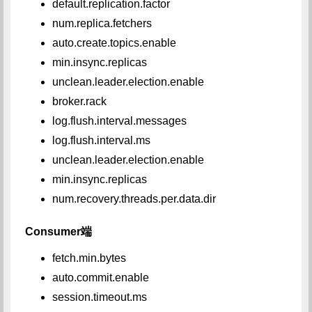
default.replication.factor
num.replica.fetchers
auto.create.topics.enable
min.insync.replicas
unclean.leader.election.enable
broker.rack
log.flush.interval.messages
log.flush.interval.ms
unclean.leader.election.enable
min.insync.replicas
num.recovery.threads.per.data.dir
Consumer端
fetch.min.bytes
auto.commit.enable
session.timeout.ms