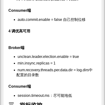
Consumer端
auto.commit.enable = false 自己控制位移
4 调优高可用
Broker端
unclean.leader.election.enable = true
min.insync.replicas = 1
num.recovery.threads.per.data.dir = log.dirs中
配置的目录数
Consumer端
session.timeout.ms：尽可能地低