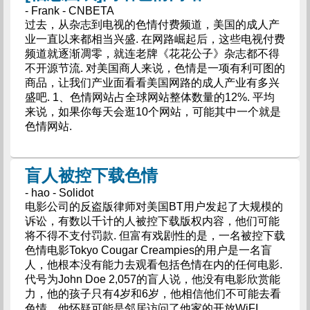
- Frank - CNBETA
过去，从杂志到电视的色情付费频道，美国的成人产
业一直以来都相当兴盛. 在网路崛起后，这些电视付费
频道就逐渐凋零，就连老牌《花花公子》杂志都不得
不开源节流. 对美国商人来说，色情是一项有利可图的
商品，让我们产业面看看美国网路的成人产业有多兴
盛吧. 1、色情网站占全球网站整体数量的12%. 平均
来说，如果你每天会逛10个网站，可能其中一个就是
色情网站.
盲人被控下载色情
- hao - Solidot
电影公司的反盗版律师对美国BT用户发起了大规模的
诉讼，有数以千计的人被控下载版权内容，他们可能
将不得不支付罚款. 但富有戏剧性的是，一名被控下载
色情电影Tokyo Cougar Creampies的用户是一名盲
人，他根本没有能力去观看包括色情在内的任何电影.
代号为John Doe 2,057的盲人说，他没有电影欣赏能
力，他的孩子只有4岁和6岁，他相信他们不可能去看
色情，他怀疑可能是邻居访问了他家的开放WiFI.