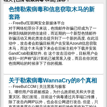
色情勒索病毒和信息窃取木马的新
套路
- - FreeBuf互联网安全新媒体平台
对于网络犯罪分子来说，色情邮件诈骗已经成为了一
种搜刮钱财的绝佳途径，而近期的一个新型色情邮件
诈骗活动又将此类攻击提升到了一个新的高度. 在此活
动中，攻击者会欺骗目标用户去安装Azorult信息窃取
木马，而这个木马接下来会在目标主机中下载并安装
GandCrab勒索软件. 在 这个攻击活动中，目标用户会
收到一封声称“该计算机已被黑客入侵，而且在你浏览
色情网站的时候录下了你的视频.
关于勒索病毒WannaCry的8个真相
- - FreeBuf.COM | 关注黑客与极客
1、哪些用户容易被感染，为什么政府机关和大学是
重灾区. 我们发现，目前这个病毒通过共享端口传播，
除了攻击内网IP以外，也会在公网进行攻击. 但是，只
有直接暴露在公网且没有安装相应操作系统补丁的计