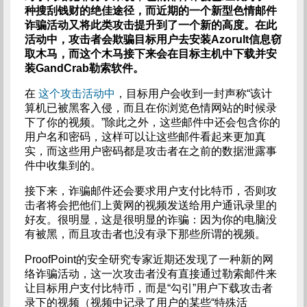
种搜刮钱财的绝佳途径，而近期的一个新型色情邮件
诈骗活动又将此类攻击提升到了一个新的高度。在此
活动中，攻击者会欺骗目标用户去安装Azorult信息窃
取木马，而这个木马接下来会在目标主机中下载并安
装GandCrab勒索软件。
在
这个攻击活动中
，目标用户会收到一封声称“该计
算机已被黑客入侵，而且在你浏览色情网站的时候录
下了你的视频。”除此之外，这些邮件中还会包含你的
用户名和密码，这样可以让这些邮件看起来更加真
实，而这些用户密码都是攻击者在之前的数据泄露事
件中收集到的。
接下来，诈骗邮件还会要求用户支付比特币，否则攻
击者将会把他们上黄网的视频发送给用户通讯录里的
好友。很明显，这是很明显的诈骗：因为你的电脑没
有被黑，而且攻击者也没有录下那些所谓的视频。
ProofPoint的安全研究专家近期还发现了一种新的网
络诈骗活动，这一次攻击者没有直接通过勒索邮件来
让目标用户支付比特币，而是“勾引”用户下载攻击者
录下的视频（视频中记录了用户的某些“特殊活